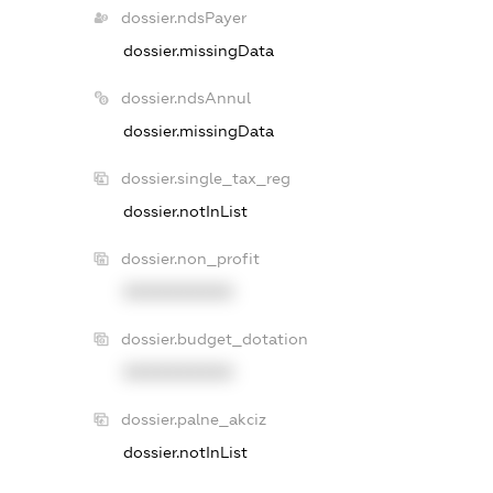
dossier.ndsPayer
dossier.missingData
dossier.ndsAnnul
dossier.missingData
dossier.single_tax_reg
dossier.notInList
dossier.non_profit
XXXXXXXXXX
dossier.budget_dotation
XXXXXXXXXX
dossier.palne_akciz
dossier.notInList