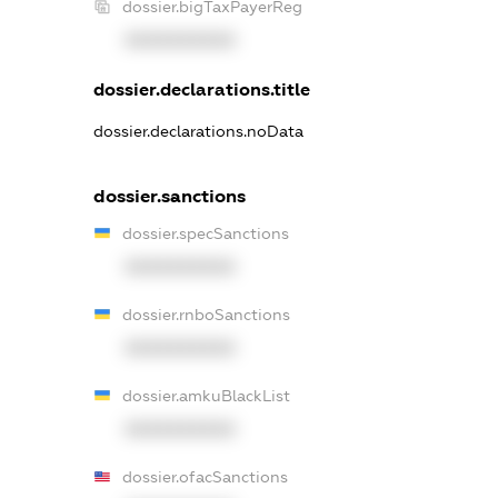
dossier.bigTaxPayerReg
XXXXXXXXXX
dossier.declarations.title
dossier.declarations.noData
dossier.sanctions
dossier.specSanctions
XXXXXXXXXX
dossier.rnboSanctions
XXXXXXXXXX
dossier.amkuBlackList
XXXXXXXXXX
dossier.ofacSanctions