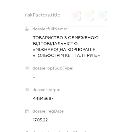
riskFactors.title
0
0
0
dossier.fullName:
ТОВАРИСТВО З ОБМЕЖЕНОЮ
ВІДПОВІДАЛЬНІСТЮ
«МІЖНАРОДНА КОРПОРАЦІЯ
«ГОЛЬФСТРІМ КЕПІТАЛ ГРУП»»
dossier.opfSubType:
-
dossier.edrpo:
44843687
dossier.regDate:
17.05.22