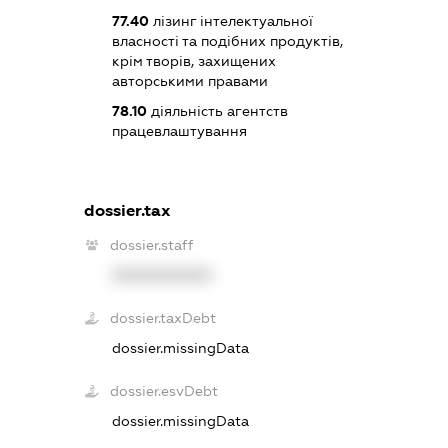
77.40
лізинг інтелектуальної
власності та подібних продуктів,
крім творів, захищених
авторськими правами
78.10
діяльність агентств
працевлаштування
dossier.tax
dossier.staff
XXXXXXXXXX
dossier.taxDebt
dossier.missingData
dossier.esvDebt
dossier.missingData