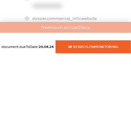
XXXXXXXXXX
dossier.commercial_info.website
XXXXXXXXXX
freemium.actualData
dossier.commercial_info.activity
XXXXXXXXXX
document.dueToDate
20.04.24
SEARCH.ONMONITORING
freemium.exampleText_1
freemium.exampleText_2
freemium.anonymousPerSearch2
FREEMIUM.DETAILS
FREEMIUM.REGISTER