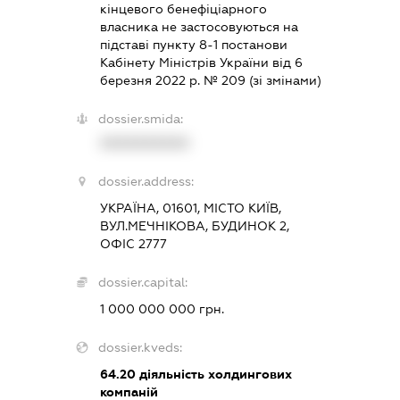
кінцевого бенефіціарного
власника не застосовуються на
підставі пункту 8-1 постанови
Кабінету Міністрів України від 6
березня 2022 р. № 209 (зі змінами)
dossier.smida:
XXXXXXXXXX
dossier.address:
УКРАЇНА, 01601, МІСТО КИЇВ,
ВУЛ.МЕЧНІКОВА, БУДИНОК 2,
ОФІС 2777
dossier.capital:
1 000 000 000 грн.
dossier.kveds:
64.20
діяльність холдингових
компаній