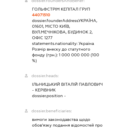
dossier.foundersAndBenef:
ГОЛЬФСТРІМ КЕПІТАЛ ГРУП
44071510
dossier.founderAddress
УКРАЇНА,
01601, МІСТО КИЇВ,
ВУЛ.МЕЧНІКОВА, БУДИНОК 2,
ОФІС 1277
statements.nationality:
Україна
Розмір внеску до статутного
фонду (грн.):
1 000 000 000
(100
%)
dossier.heads:
ІЛЬНИЦЬКИЙ ВІТАЛІЙ ПАВЛОВИЧ
-
КЕРІВНИК
dossier.position -
dossier.beneficiaries:
вимоги законодавства щодо
обов’язку подання відомостей про