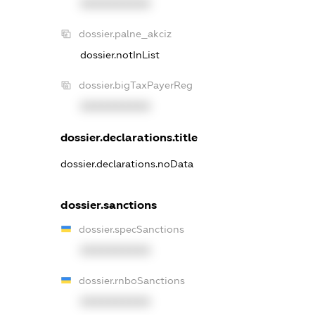
XXXXXXXXXX
dossier.palne_akciz
dossier.notInList
dossier.bigTaxPayerReg
XXXXXXXXXX
dossier.declarations.title
dossier.declarations.noData
dossier.sanctions
dossier.specSanctions
XXXXXXXXXX
dossier.rnboSanctions
XXXXXXXXXX