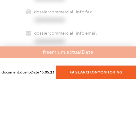
dossier.commercial_info.fax
XXXXXXXXXX
dossier.commercial_info.email
XXXXXXXXXX
freemium.actualData
dossier.commercial_info.website
XXXXXXXXXX
document.dueToDate
15.05.23
SEARCH.ONMONITORING
dossier.commercial_info.activity
XXXXXXXXXX
freemium.exampleText_1
freemium.exampleText_2
freemium.anonymousPerSearch2
FREEMIUM.DETAILS