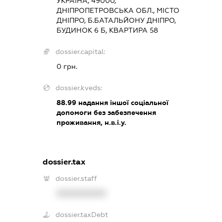
УКРАЇНА, 49000,
ДНІПРОПЕТРОВСЬКА ОБЛ., МІСТО
ДНІПРО, Б.БАТАЛЬЙОНУ ДНІПРО,
БУДИНОК 6 Б, КВАРТИРА 58
dossier.capital:
0 грн.
dossier.kveds:
88.99
надання іншої соціальної
допомоги без забезпечення
проживання, н.в.і.у.
dossier.tax
dossier.staff
XXXXXXXXXX
dossier.taxDebt