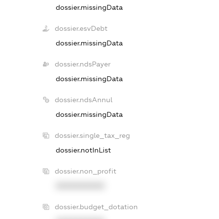
dossier.missingData
dossier.esvDebt
dossier.missingData
dossier.ndsPayer
dossier.missingData
dossier.ndsAnnul
dossier.missingData
dossier.single_tax_reg
dossier.notInList
dossier.non_profit
XXXXXXXXXX
dossier.budget_dotation