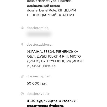
dossier.benefType:
Прямий
вирішальний вплив
dossier.benefRole:
КІНЦЕВИЙ
БЕНЕФІЦІАРНИЙ ВЛАСНИК
dossier.smida:
XXXXXXXXXX
dossier.address:
УКРАЇНА, 35604, РІВНЕНСЬКА
ОБЛ., ДУБЕНСЬКИЙ Р-Н, МІСТО
ДУБНО, ВУЛ.СУРМИЧІ, БУДИНОК
15, КВАРТИРА 44
dossier.capital:
50 000 грн.
dossier.kveds:
41.20
будівництво житлових і
нежитлових будівель