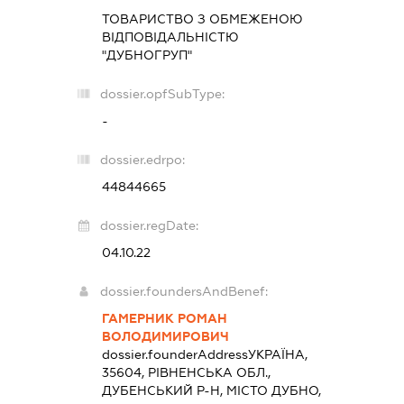
ТОВАРИСТВО З ОБМЕЖЕНОЮ
ВІДПОВІДАЛЬНІСТЮ
"ДУБНОГРУП"
dossier.opfSubType:
-
dossier.edrpo:
44844665
dossier.regDate:
04.10.22
dossier.foundersAndBenef:
ГАМЕРНИК РОМАН
ВОЛОДИМИРОВИЧ
dossier.founderAddress
УКРАЇНА,
35604, РІВНЕНСЬКА ОБЛ.,
ДУБЕНСЬКИЙ Р-Н, МІСТО ДУБНО,