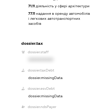
71.11
діяльність у сфері архітектури
77.11
надання в оренду автомобілів
і легкових автотранспортних
засобів
dossier.tax
dossier.staff
XXXXXXXXXX
dossier.taxDebt
dossier.missingData
dossier.esvDebt
dossier.missingData
dossier.ndsPayer