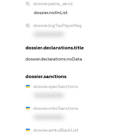
dossier.palne_akciz
dossier.notInList
dossier.bigTaxPayerReg
XXXXXXXXXX
dossier.declarations.title
dossier.declarations.noData
dossier.sanctions
dossier.specSanctions
XXXXXXXXXX
dossier.rnboSanctions
XXXXXXXXXX
dossier.amkuBlackList