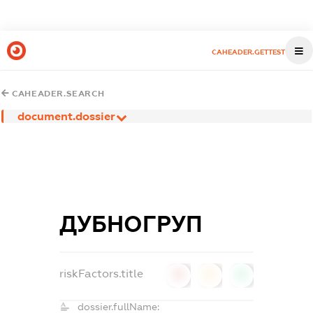
CAHEADER.GETTEST
CAHEADER.SEARCH
document.dossier
ДУБНОГРУП
riskFactors.title
0
0
0
dossier.fullName: