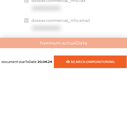
dossier.commercial_info.fax
XXXXXXXXXX
dossier.commercial_info.email
XXXXXXXXXX
dossier.commercial_info.website
freemium.actualData
XXXXXXXXXX
dossier.commercial_info.activity
document.dueToDate
20.04.24
SEARCH.ONMONITORING
XXXXXXXXXX
freemium.exampleText_1
freemium.exampleText_2
freemium.anonymousPerSearch2
FREEMIUM.DETAILS
FREEMIUM.REGISTER