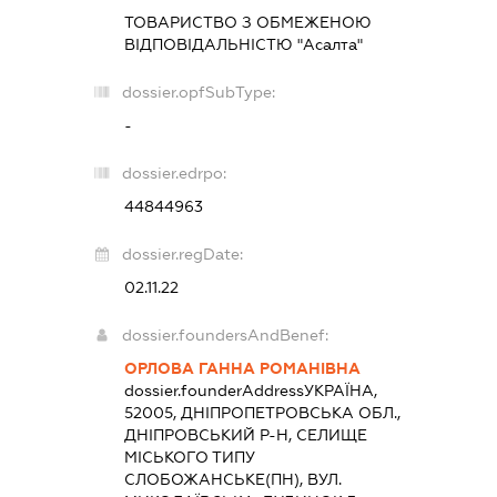
ТОВАРИСТВО З ОБМЕЖЕНОЮ
ВІДПОВІДАЛЬНІСТЮ "Асалта"
dossier.opfSubType:
-
dossier.edrpo:
44844963
dossier.regDate:
02.11.22
dossier.foundersAndBenef:
ОРЛОВА ГАННА РОМАНІВНА
dossier.founderAddress
УКРАЇНА,
52005, ДНІПРОПЕТРОВСЬКА ОБЛ.,
ДНІПРОВСЬКИЙ Р-Н, СЕЛИЩЕ
МІСЬКОГО ТИПУ
СЛОБОЖАНСЬКЕ(ПН), ВУЛ.