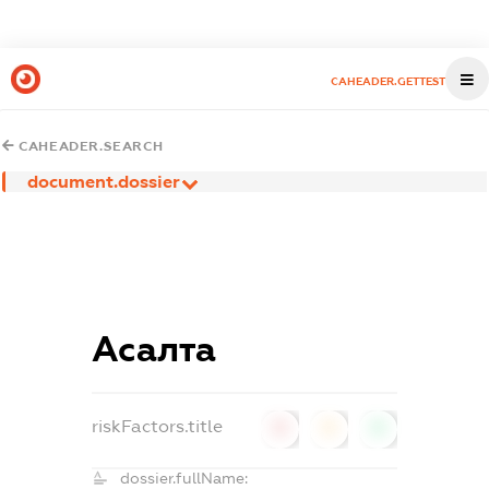
CAHEADER.GETTEST
CAHEADER.SEARCH
document.dossier
Асалта
riskFactors.title
0
0
0
dossier.fullName: