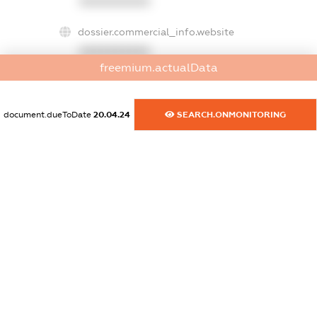
XXXXXXXXXX
dossier.commercial_info.website
XXXXXXXXXX
freemium.actualData
dossier.commercial_info.activity
XXXXXXXXXX
document.dueToDate
20.04.24
SEARCH.ONMONITORING
freemium.exampleText_1
freemium.exampleText_2
freemium.anonymousPerSearch2
FREEMIUM.DETAILS
FREEMIUM.REGISTER