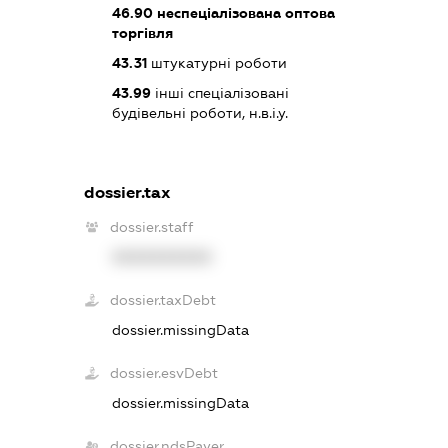
46.90
неспеціалізована оптова
торгівля
43.31
штукатурні роботи
43.99
інші спеціалізовані
будівельні роботи, н.в.і.у.
dossier.tax
dossier.staff
XXXXXXXXXX
dossier.taxDebt
dossier.missingData
dossier.esvDebt
dossier.missingData
dossier.ndsPayer