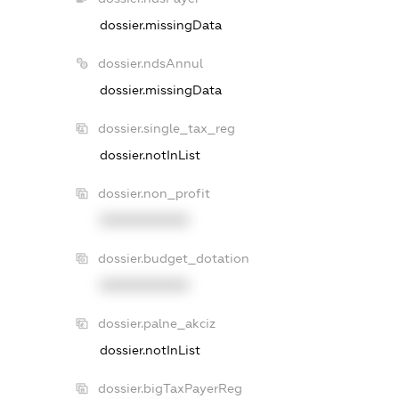
dossier.missingData
dossier.ndsAnnul
dossier.missingData
dossier.single_tax_reg
dossier.notInList
dossier.non_profit
XXXXXXXXXX
dossier.budget_dotation
XXXXXXXXXX
dossier.palne_akciz
dossier.notInList
dossier.bigTaxPayerReg