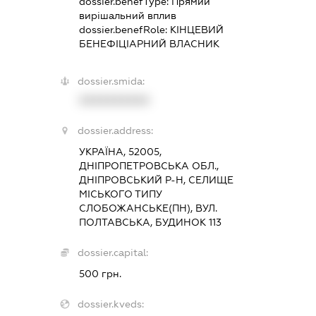
dossier.benefType:
Прямий
вирішальний вплив
dossier.benefRole:
КІНЦЕВИЙ
БЕНЕФІЦІАРНИЙ ВЛАСНИК
dossier.smida:
XXXXXXXXXX
dossier.address:
УКРАЇНА, 52005,
ДНІПРОПЕТРОВСЬКА ОБЛ.,
ДНІПРОВСЬКИЙ Р-Н, СЕЛИЩЕ
МІСЬКОГО ТИПУ
СЛОБОЖАНСЬКЕ(ПН), ВУЛ.
ПОЛТАВСЬКА, БУДИНОК 113
dossier.capital:
500 грн.
dossier.kveds: