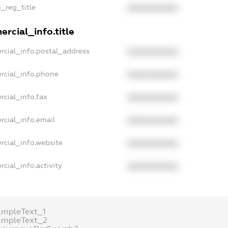
n_reg_title
XXXXXXXXXX
rcial_info.title
rcial_info.postal_address
XXXXXXXXXX
rcial_info.phone
XXXXXXXXXX
rcial_info.fax
XXXXXXXXXX
rcial_info.email
XXXXXXXXXX
rcial_info.website
XXXXXXXXXX
cial_info.activity
XXXXXXXXXX
ampleText_1
ampleText_2