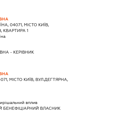
ІВНА
ЇНА, 04071, МІСТО КИЇВ,
, КВАРТИРА 1
їна
ІВНА
-
КЕРІВНИК
ІВНА
071, МІСТО КИЇВ, ВУЛ.ДЕГТЯРНА,
ирішальний вплив
Й БЕНЕФІЦІАРНИЙ ВЛАСНИК