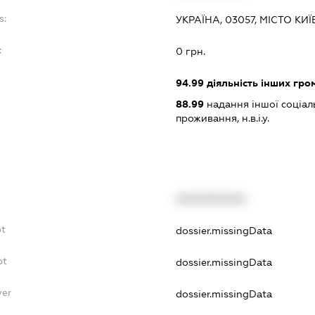
s:
УКРАЇНА, 03057, МІСТО КИ
:
0 грн.
94.99
діяльність інших грома
88.99
надання іншої соціал
проживання, н.в.і.у.
XXXXXXXXXX
bt
dossier.missingData
bt
dossier.missingData
yer
dossier.missingData