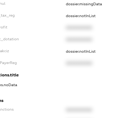
nul
dossier.missingData
_tax_reg
dossier.notInList
ofit
XXXXXXXXXX
t_dotation
XXXXXXXXXX
akciz
dossier.notInList
xPayerReg
XXXXXXXXXX
ions.title
ons.noData
ns
anctions
XXXXXXXXXX