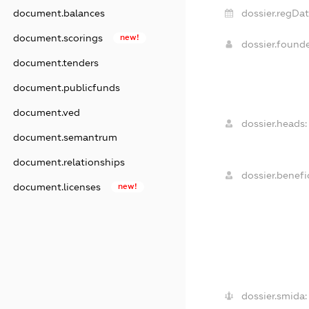
dossier.regDat
document.balances
document.scorings
new!
dossier.found
document.tenders
document.publicfunds
document.ved
dossier.heads:
document.semantrum
document.relationships
dossier.benefic
document.licenses
new!
dossier.smida: