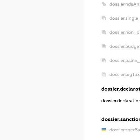
dossier.ndsAn
dossier.single
dossier.non_pr
dossier.budge
dossier.palne_
dossier.bigTa
dossier.declarat
dossier.declarati
dossier.sanctio
dossier.specS