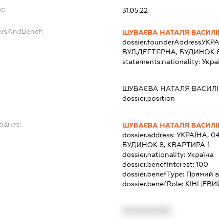
e:
31.05.22
ersAndBenef:
ШУВАЄВА НАТАЛЯ ВАСИЛ
dossier.founderAddress
УКРА
ВУЛ.ДЕГТЯРНА, БУДИНОК 8
statements.nationality:
Укра
ШУВАЄВА НАТАЛЯ ВАСИЛ
dossier.position -
iaries:
ШУВАЄВА НАТАЛЯ ВАСИЛ
dossier.address:
УКРАЇНА, 04
БУДИНОК 8, КВАРТИРА 1
dossier.nationality:
Україна
dossier.benefInterest:
100
dossier.benefType:
Прямий в
dossier.benefRole:
КІНЦЕВИ
XXXXXXXXXX