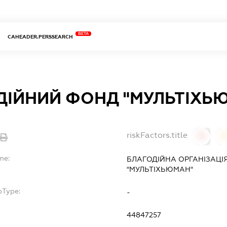
BETA
CAHEADER.PERSSEARCH
ДІЙНИЙ ФОНД "МУЛЬТІХЬ
riskFactors.title
0
0
me:
БЛАГОДІЙНА ОРГАНІЗАЦІ
"МУЛЬТІХЬЮМАН"
bType:
-
44847257