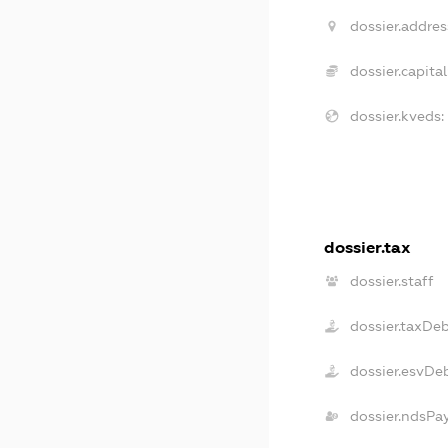
dossier.addres
dossier.capital
dossier.kveds:
dossier.tax
dossier.staff
dossier.taxDe
dossier.esvDe
dossier.ndsPa