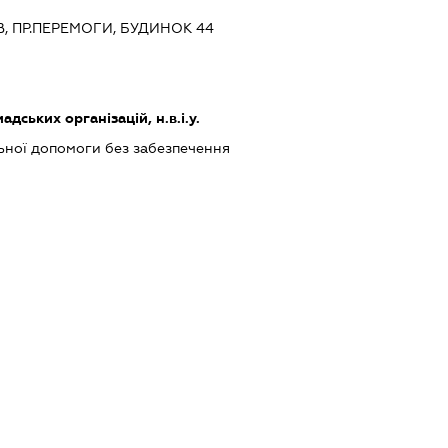
ЇВ, ПР.ПЕРЕМОГИ, БУДИНОК 44
дських організацій, н.в.і.у.
ьної допомоги без забезпечення