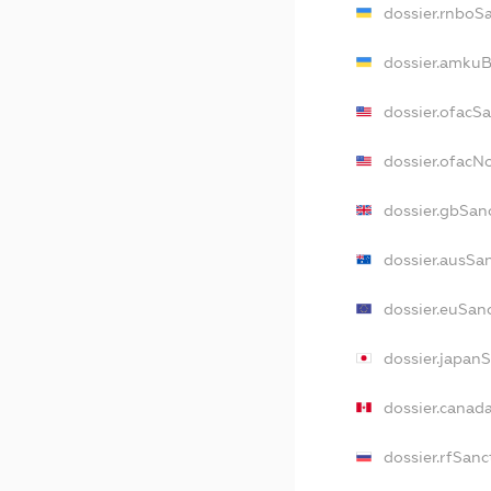
dossier.rnboS
dossier.amkuB
dossier.ofacS
dossier.ofac
dossier.gbSan
dossier.ausSa
dossier.euSan
dossier.japan
dossier.canad
dossier.rfSanc