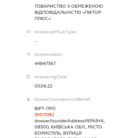
ТОВАРИСТВО З ОБМЕЖЕНОЮ
ВІДПОВІДАЛЬНІСТЮ «ПІКТОР
ПЛЮС»
dossier.opfSubType:
-
dossier.edrpo:
44847367
dossier.regDate:
05.06.22
dossier.foundersAndBenef:
ВІРТ-ПРО
35075182
dossier.founderAddress
УКРАЇНА,
08300, КИЇВСЬКА ОБЛ., МІСТО
БОРИСПІЛЬ, ВУЛИЦЯ