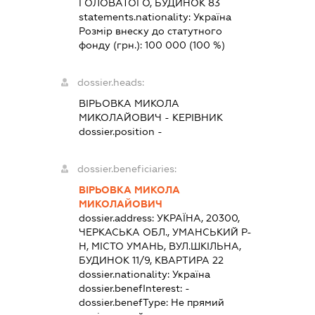
ГОЛОВАТОГО, БУДИНОК 83
statements.nationality:
Україна
Розмір внеску до статутного
фонду (грн.):
100 000
(100 %)
dossier.heads:
ВІРЬОВКА МИКОЛА
МИКОЛАЙОВИЧ
-
КЕРІВНИК
dossier.position -
dossier.beneficiaries:
ВІРЬОВКА МИКОЛА
МИКОЛАЙОВИЧ
dossier.address:
УКРАЇНА, 20300,
ЧЕРКАСЬКА ОБЛ., УМАНСЬКИЙ Р-
Н, МІСТО УМАНЬ, ВУЛ.ШКІЛЬНА,
БУДИНОК 11/9, КВАРТИРА 22
dossier.nationality:
Україна
dossier.benefInterest:
-
dossier.benefType:
Не прямий