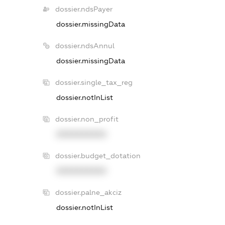
dossier.ndsPayer
dossier.missingData
dossier.ndsAnnul
dossier.missingData
dossier.single_tax_reg
dossier.notInList
dossier.non_profit
XXXXXXXXXX
dossier.budget_dotation
XXXXXXXXXX
dossier.palne_akciz
dossier.notInList