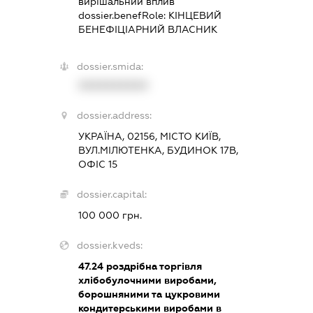
вирішальний вплив
dossier.benefRole:
КІНЦЕВИЙ
БЕНЕФІЦІАРНИЙ ВЛАСНИК
dossier.smida:
XXXXXXXXXX
dossier.address:
УКРАЇНА, 02156, МІСТО КИЇВ,
ВУЛ.МІЛЮТЕНКА, БУДИНОК 17В,
ОФІС 15
dossier.capital:
100 000 грн.
dossier.kveds:
47.24
роздрібна торгівля
хлібобулочними виробами,
борошняними та цукровими
кондитерськими виробами в