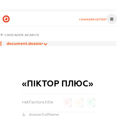
CAHEADER.GETTEST
CAHEADER.SEARCH
document.dossier
«ПІКТОР ПЛЮС»
riskFactors.title
0
0
0
dossier.fullName: