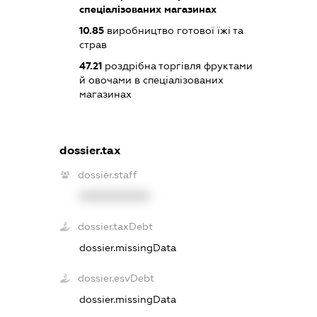
спеціалізованих магазинах
10.85
виробництво готової їжі та
страв
47.21
роздрібна торгівля фруктами
й овочами в спеціалізованих
магазинах
dossier.tax
dossier.staff
XXXXXXXXXX
dossier.taxDebt
dossier.missingData
dossier.esvDebt
dossier.missingData