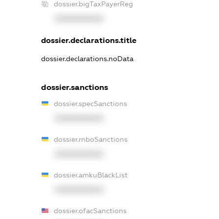
dossier.bigTaxPayerReg
XXXXXXXXXX
dossier.declarations.title
dossier.declarations.noData
dossier.sanctions
dossier.specSanctions
XXXXXXXXXX
dossier.rnboSanctions
XXXXXXXXXX
dossier.amkuBlackList
XXXXXXXXXX
dossier.ofacSanctions