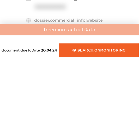
XXXXXXXXXX
dossier.commercial_info.website
XXXXXXXXXX
freemium.actualData
dossier.commercial_info.activity
XXXXXXXXXX
document.dueToDate
20.04.24
SEARCH.ONMONITORING
freemium.exampleText_1
freemium.exampleText_2
freemium.anonymousPerSearch2
FREEMIUM.DETAILS
FREEMIUM.REGISTER