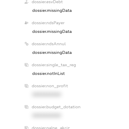
dossier.esvDebt
dossier.missingData
dossier.ndsPayer
dossier.missingData
dossier.ndsAnnul
dossier.missingData
dossier.single_tax_reg
dossier.notInList
dossier.non_profit
XXXXXXXXXX
dossier.budget_dotation
XXXXXXXXXX
dossier.palne_akciz