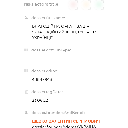
riskFactors.title
0
0
0
dossier.fullName:
БЛАГОДІЙНА ОРГАНІЗАЦІЯ
"БЛАГОДІЙНИЙ ФОНД "БРАТТЯ
УКРАЇНЦІ"
dossier.opfSubType:
-
dossier.edrpo:
44847943
dossier.regDate:
23.06.22
dossier.foundersAndBenef:
ШЕВКО ВАЛЕНТИН СЕРГІЙОВИЧ
dossier.founderAddress
УКРАЇНА,