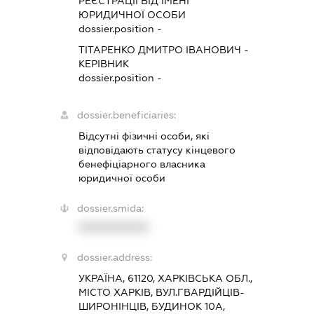
РЕЄСТРАЦІЇ ВІД ІМЕНІ
ЮРИДИЧНОЇ ОСОБИ
dossier.position -
ТІТАРЕНКО ДМИТРО ІВАНОВИЧ
-
КЕРІВНИК
dossier.position -
dossier.beneficiaries:
Відсутні фізичні особи, які
відповідають статусу кінцевого
бенефіціарного власника
юридичної особи
dossier.smida:
XXXXXXXXXX
dossier.address:
УКРАЇНА, 61120, ХАРКІВСЬКА ОБЛ.,
МІСТО ХАРКІВ, ВУЛ.ГВАРДІЙЦІВ-
ШИРОНІНЦІВ, БУДИНОК 10А,