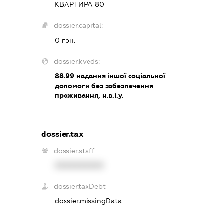
КВАРТИРА 80
dossier.capital:
0 грн.
dossier.kveds:
88.99
надання іншої соціальної
допомоги без забезпечення
проживання, н.в.і.у.
dossier.tax
dossier.staff
XXXXXXXXXX
dossier.taxDebt
dossier.missingData