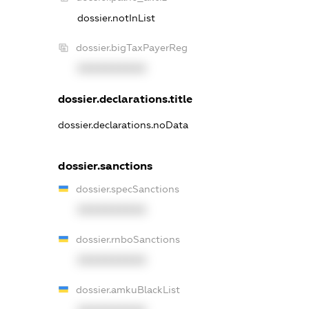
dossier.notInList
dossier.bigTaxPayerReg
XXXXXXXXXX
dossier.declarations.title
dossier.declarations.noData
dossier.sanctions
dossier.specSanctions
XXXXXXXXXX
dossier.rnboSanctions
XXXXXXXXXX
dossier.amkuBlackList