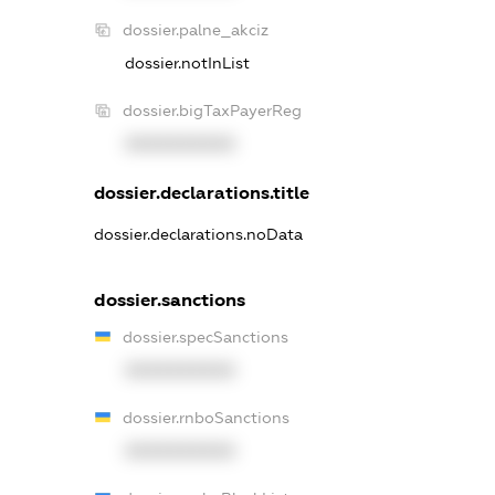
dossier.palne_akciz
dossier.notInList
dossier.bigTaxPayerReg
XXXXXXXXXX
dossier.declarations.title
dossier.declarations.noData
dossier.sanctions
dossier.specSanctions
XXXXXXXXXX
dossier.rnboSanctions
XXXXXXXXXX