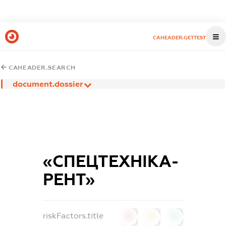
CAHEADER.GETTEST
CAHEADER.SEARCH
document.dossier
«СПЕЦТЕХНІКА-
РЕНТ»
riskFactors.title
0
0
0