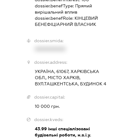
dossier.benefType:
Прямий
вирішальний вплив
dossier.benefRole:
КІНЦЕВИЙ
БЕНЕФІЦІАРНИЙ ВЛАСНИК
dossier.smida:
XXXXXXXXXX
dossier.address:
УКРАЇНА, 61067, ХАРКІВСЬКА
ОБЛ., МІСТО ХАРКІВ,
ВУЛ.ТАШКЕНТСЬКА, БУДИНОК 4
dossier.capital:
10 000 грн.
dossier.kveds:
43.99
інші спеціалізовані
будівельні роботи, н.в.і.у.