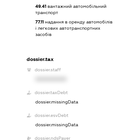
49.41
вантажний автомобільний
транспорт
77.11
надання в оренду автомобілів
і легкових автотранспортних
засобів
dossier.tax
dossier.staff
XXXXXXXXXX
dossier.taxDebt
dossier.missingData
dossier.esvDebt
dossier.missingData
dossier.ndsPayer