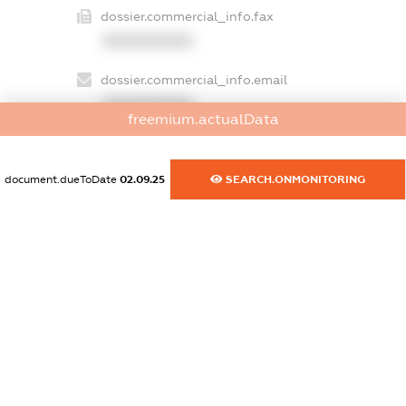
dossier.commercial_info.fax
XXXXXXXXXX
dossier.commercial_info.email
XXXXXXXXXX
freemium.actualData
dossier.commercial_info.website
XXXXXXXXXX
document.dueToDate
02.09.25
SEARCH.ONMONITORING
dossier.commercial_info.activity
XXXXXXXXXX
freemium.exampleText_1
freemium.exampleText_2
freemium.anonymousPerSearch2
FREEMIUM.DETAILS
FREEMIUM.REGISTER