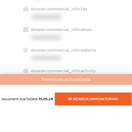
dossier.commercial_info.fax
XXXXXXXXXX
dossier.commercial_info.email
XXXXXXXXXX
dossier.commercial_info.website
XXXXXXXXXX
dossier.commercial_info.activity
XXXXXXXXXX
freemium.actualData
document.dueToDate
15.05.24
SEARCH.ONMONITORING
freemium.exampleText_1
freemium.exampleText_2
freemium.anonymousPerSearch2
FREEMIUM.DETAILS