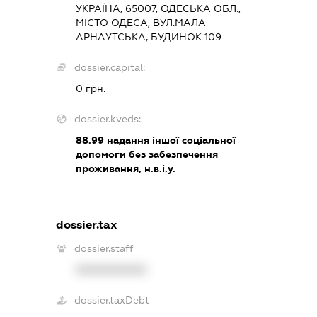
УКРАЇНА, 65007, ОДЕСЬКА ОБЛ.,
МІСТО ОДЕСА, ВУЛ.МАЛА
АРНАУТСЬКА, БУДИНОК 109
dossier.capital:
0 грн.
dossier.kveds:
88.99
надання іншої соціальної
допомоги без забезпечення
проживання, н.в.і.у.
dossier.tax
dossier.staff
XXXXXXXXXX
dossier.taxDebt