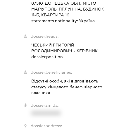
87510, ДОНЕЦЬКА ОБЛ., МІСТО
МАРІУПОЛЬ, ПР.ЛУНІНА, БУДИНОК
11-Б, КВАРТИРА 16
statements.nationality:
Україна
dossier.heads:
ЧЕСЬКИЙ ГРИГОРІЙ
ВОЛОДИМИРОВИЧ
-
КЕРІВНИК
dossier.position -
dossier.beneficiaries:
Відсутні особи, які відповідають
статусу кінцевого бенефіціарного
власника
dossier.smida:
XXXXXXXXXX
dossier.address: