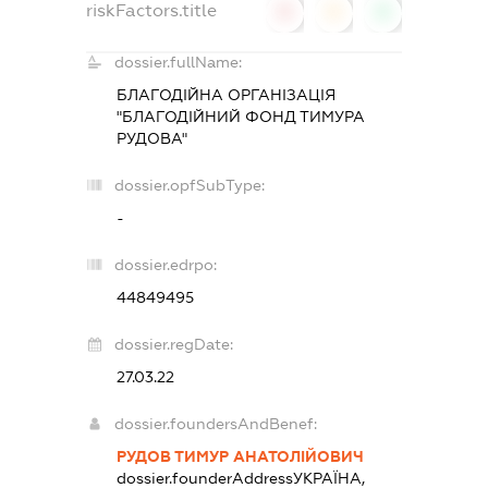
riskFactors.title
0
0
0
dossier.fullName:
БЛАГОДІЙНА ОРГАНІЗАЦІЯ
"БЛАГОДІЙНИЙ ФОНД ТИМУРА
РУДОВА"
dossier.opfSubType:
-
dossier.edrpo:
44849495
dossier.regDate:
27.03.22
dossier.foundersAndBenef:
РУДОВ ТИМУР АНАТОЛІЙОВИЧ
dossier.founderAddress
УКРАЇНА,