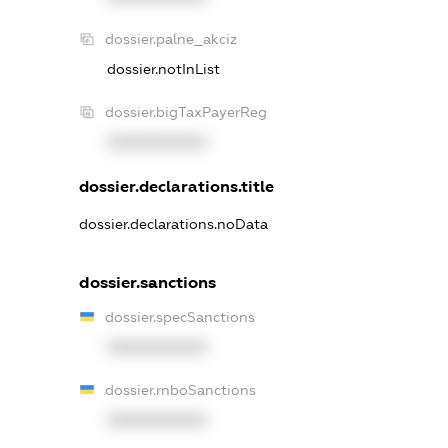
dossier.palne_akciz
dossier.notInList
dossier.bigTaxPayerReg
XXXXXXXXXX
dossier.declarations.title
dossier.declarations.noData
dossier.sanctions
dossier.specSanctions
XXXXXXXXXX
dossier.rnboSanctions
XXXXXXXXXX