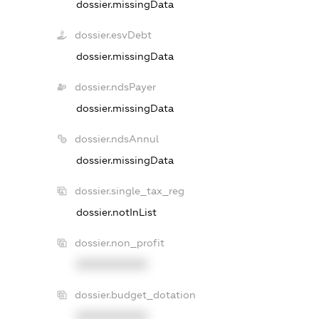
dossier.missingData
dossier.esvDebt
dossier.missingData
dossier.ndsPayer
dossier.missingData
dossier.ndsAnnul
dossier.missingData
dossier.single_tax_reg
dossier.notInList
dossier.non_profit
XXXXXXXXXX
dossier.budget_dotation
XXXXXXXXXX