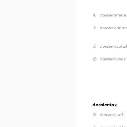
dossier.smida:
dossier.addres
dossier.capital
dossier.kveds:
dossier.tax
dossier.staff