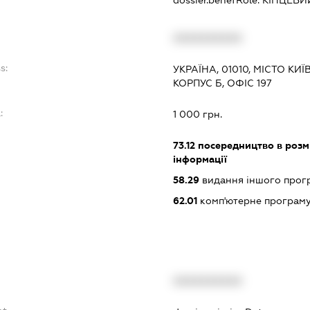
dossier.benefRole:
КІНЦЕВИ
XXXXXXXXXX
s:
УКРАЇНА, 01010, МІСТО КИ
КОРПУС Б, ОФІС 197
:
1 000 грн.
73.12
посередництво в розмі
інформації
58.29
видання іншого прог
62.01
комп'ютерне програм
XXXXXXXXXX