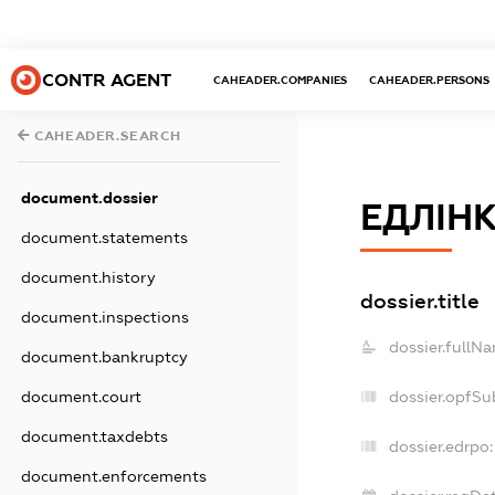
CONTR AGENT
CAHEADER.COMPANIES
CAHEADER.PERSONS
CAHEADER.SEARCH
document.dossier
ЕДЛІН
document.statements
document.history
dossier.title
document.inspections
dossier.fullN
document.bankruptcy
document.court
dossier.opfSu
document.taxdebts
dossier.edrpo:
document.enforcements