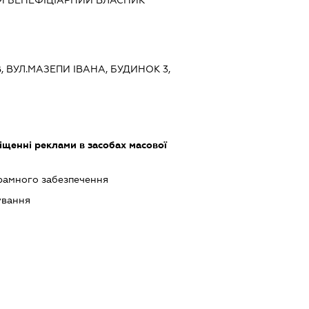
Й БЕНЕФІЦІАРНИЙ ВЛАСНИК
ЇВ, ВУЛ.МАЗЕПИ ІВАНА, БУДИНОК 3,
щенні реклами в засобах масової
рамного забезпечення
ування