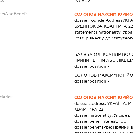
e:
15.08.22
dersAndBenef:
СОЛОПОВ МАКСИМ ЮРІЙ
dossier.founderAddress
УКРА
БУДИНОК 34, КВАРТИРА 22
statements.nationality:
Укра
Розмір внеску до статутног
БАЛЯБА ОЛЕКСАНДР ВО
ПРИПИНЕННЯ АБО ЛІКВІД
dossier.position -
СОЛОПОВ МАКСИМ ЮРІЙ
dossier.position -
ciaries:
СОЛОПОВ МАКСИМ ЮРІЙ
dossier.address:
УКРАЇНА, М
КВАРТИРА 22
dossier.nationality:
Україна
dossier.benefInterest:
100
dossier.benefType:
Прямий в