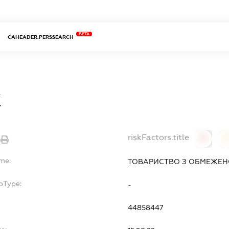
BETA
CAHEADER.PERSSEARCH
К
riskFactors.title
0
ame:
ТОВАРИСТВО З ОБМЕЖЕНО
bType:
-
44858447