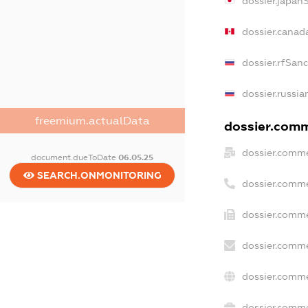
dossier.japan
dossier.canad
dossier.rfSan
dossier.russia
freemium.actualData
dossier.comme
dossier.comme
document.dueToDate
06.05.25
SEARCH.ONMONITORING
dossier.comme
dossier.comme
dossier.comme
dossier.comme
dossier.comme