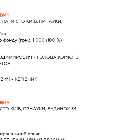
ОВИЧ
ЇНА, МІСТО КИЇВ, ПР.НАУКИ,
їна
о фонду (грн.):
1 000
(100 %)
ЛОДИМИРОВИЧ
-
ГОЛОВА КОМІСІЇ З
АТОР
ОВИЧ
-
КЕРІВНИК
ОВИЧ
ІСТО КИЇВ, ПР.НАУКИ, БУДИНОК 34,
ирішальний вплив