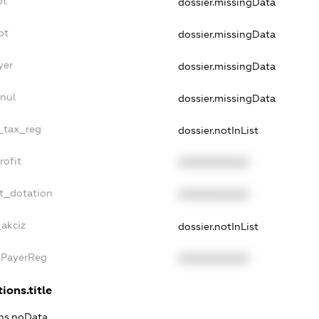
bt
dossier.missingData
bt
dossier.missingData
yer
dossier.missingData
nul
dossier.missingData
e_tax_reg
dossier.notInList
rofit
XXXXXXXXXX
et_dotation
XXXXXXXXXX
_akciz
dossier.notInList
xPayerReg
XXXXXXXXXX
ions.title
ons.noData