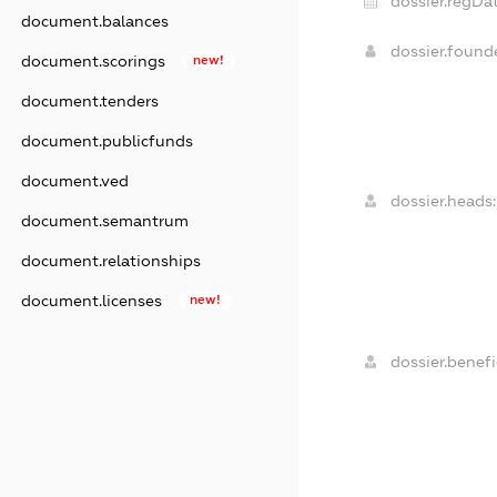
dossier.regDat
document.balances
dossier.foun
document.scorings
new!
document.tenders
document.publicfunds
document.ved
dossier.heads:
document.semantrum
document.relationships
document.licenses
new!
dossier.benefi