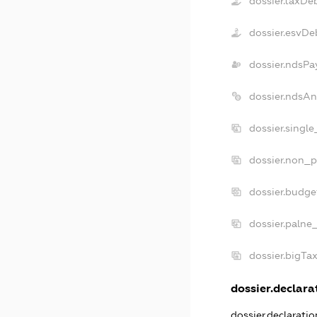
dossier.taxDe
dossier.esvDe
dossier.ndsPa
dossier.ndsAn
dossier.singl
dossier.non_p
dossier.budg
dossier.palne
dossier.bigTa
dossier.declarat
dossier.declarati