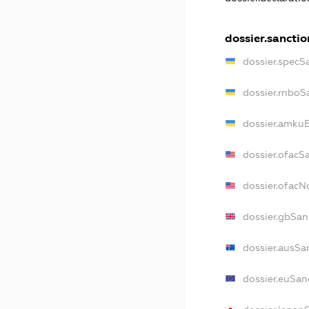
dossier.sanctio
dossier.specS
dossier.rnboS
dossier.amkuB
dossier.ofacS
dossier.ofac
dossier.gbSan
dossier.ausSa
dossier.euSan