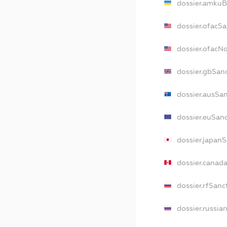
dossier.amkuB
dossier.ofacS
dossier.ofacN
dossier.gbSan
dossier.ausSa
dossier.euSan
dossier.japan
dossier.canad
dossier.rfSanc
dossier.russia