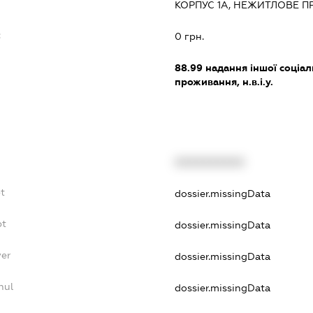
КОРПУС 1А, НЕЖИТЛОВЕ П
:
0 грн.
88.99
надання іншої соціал
проживання, н.в.і.у.
XXXXXXXXXX
t
dossier.missingData
bt
dossier.missingData
yer
dossier.missingData
nul
dossier.missingData