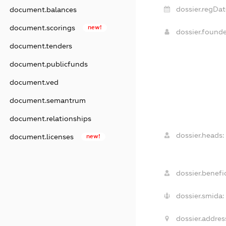
dossier.regDat
document.balances
document.scorings
new!
dossier.found
document.tenders
document.publicfunds
document.ved
document.semantrum
document.relationships
dossier.heads:
document.licenses
new!
dossier.benefic
dossier.smida:
dossier.addres