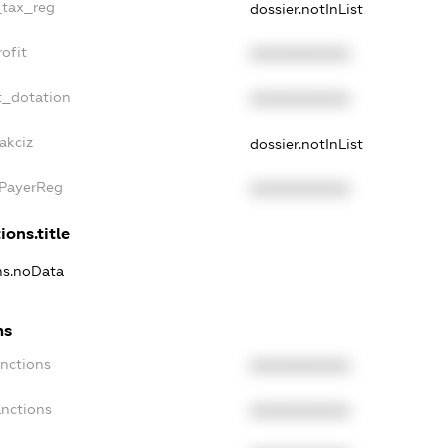
_tax_reg
dossier.notInList
ofit
XXXXXXXXXX
t_dotation
XXXXXXXXXX
akciz
dossier.notInList
xPayerReg
XXXXXXXXXX
ions.title
ons.noData
ns
anctions
XXXXXXXXXX
anctions
XXXXXXXXXX