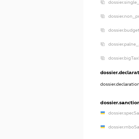
dossier.single
dossier.non_pr
dossier.budge
dossier.palne_
dossier.bigTa
dossier.declarat
dossier.declarati
dossier.sanctio
dossier.specS
dossier.rnboS