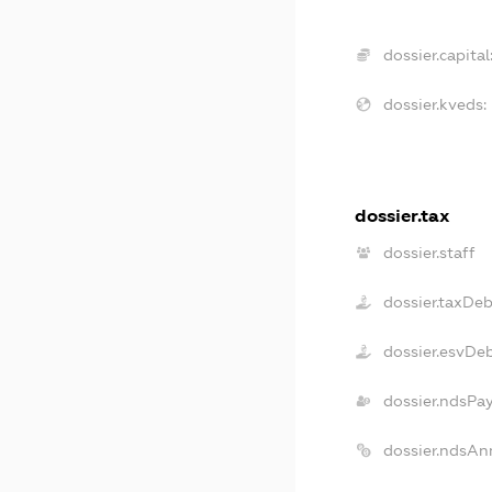
dossier.capital
dossier.kveds:
dossier.tax
dossier.staff
dossier.taxDeb
dossier.esvDe
dossier.ndsPa
dossier.ndsAn