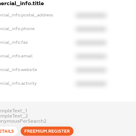
rcial_info.title
rcial_info.postal_address
XXXXXXXXXX
rcial_info.phone
XXXXXXXXXX
cial_info.fax
XXXXXXXXXX
rcial_info.email
XXXXXXXXXX
rcial_info.website
XXXXXXXXXX
cial_info.activity
XXXXXXXXXX
ampleText_1
ampleText_2
onymousPerSearch2
ETAILS
FREEMIUM.REGISTER