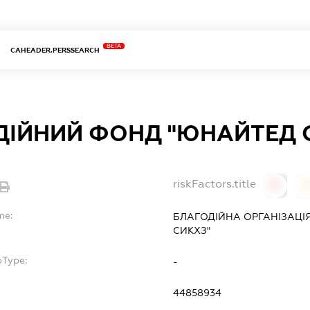
BETA
CAHEADER.PERSSEARCH
ДІЙНИЙ ФОНД "ЮНАЙТЕД 
riskFactors.title
0
0
me:
БЛАГОДІЙНА ОРГАНІЗАЦІ
СИКХЗ"
bType:
-
44858934