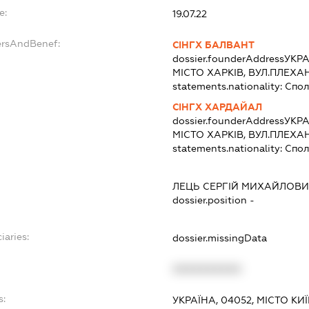
e:
19.07.22
ersAndBenef:
СІНГХ БАЛВАНТ
dossier.founderAddress
УКРА
МІСТО ХАРКІВ, ВУЛ.ПЛЕХА
statements.nationality:
Спол
СІНГХ ХАРДАЙАЛ
dossier.founderAddress
УКРА
МІСТО ХАРКІВ, ВУЛ.ПЛЕХА
statements.nationality:
Спол
ЛЕЦЬ СЕРГІЙ МИХАЙЛОВ
dossier.position -
iaries:
dossier.missingData
XXXXXXXXXX
s:
УКРАЇНА, 04052, МІСТО КИ