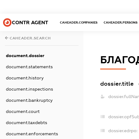
CONTR AGENT
CAHEADER.COMPANIES
CAHEADER.PERSONS
CAHEADER.SEARCH
document.dossier
БЛАГО
document.statements
document.history
dossier.title
document.inspections
dossier.fullNa
document.bankruptcy
document.court
dossier.opfSu
document.taxdebts
dossier.edrpo:
document.enforcements