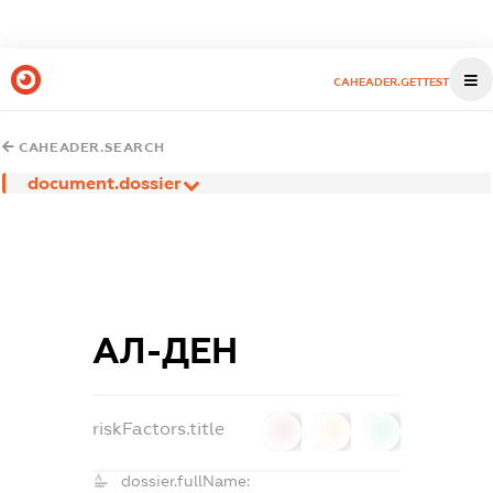
CAHEADER.GETTEST
CAHEADER.SEARCH
document.dossier
АЛ-ДЕН
riskFactors.title
0
0
0
dossier.fullName: