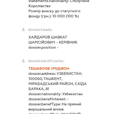
statements.nationality:
Сполучене
Королівство
Розмір внеску до статутного
фонду (грн.):
10 000
(100 %)
dossier.heads:
ХАЙДАРОВ ШАВКАТ
ШАМСІЙОВИЧ
-
КЕРІВНИК
dossier.position -
dossier.beneficiaries:
ТЕШАБОЄВ УМІДЖОН
dossier.address:
УЗБЕКИСТАН,
100060, ТАШКЕНТ,
МІРАБАДСЬКИЙ РАЙОН, САЇДА
БАРАКА, 81
dossier.nationality:
Узбекистан
dossier.benefInterest:
-
dossier.benefType:
Не прямий
вирішальний вплив