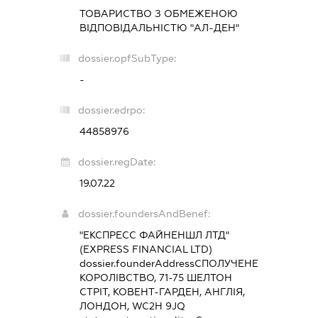
ТОВАРИСТВО З ОБМЕЖЕНОЮ
ВІДПОВІДАЛЬНІСТЮ "АЛ-ДЕН"
dossier.opfSubType:
-
dossier.edrpo:
44858976
dossier.regDate:
19.07.22
dossier.foundersAndBenef:
"ЕКСПРЕСС ФАЙНЕНШЛ ЛТД"
(EXPRESS FINANCIAL LTD)
dossier.founderAddress
СПОЛУЧЕНЕ
КОРОЛІВСТВО, 71-75 ШЕЛТОН
СТРІТ, КОВЕНТ-ГАРДЕН, АНГЛІЯ,
ЛОНДОН, WC2H 9JQ