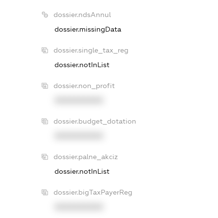
dossier.ndsAnnul
dossier.missingData
dossier.single_tax_reg
dossier.notInList
dossier.non_profit
XXXXXXXXXX
dossier.budget_dotation
XXXXXXXXXX
dossier.palne_akciz
dossier.notInList
dossier.bigTaxPayerReg
XXXXXXXXXX