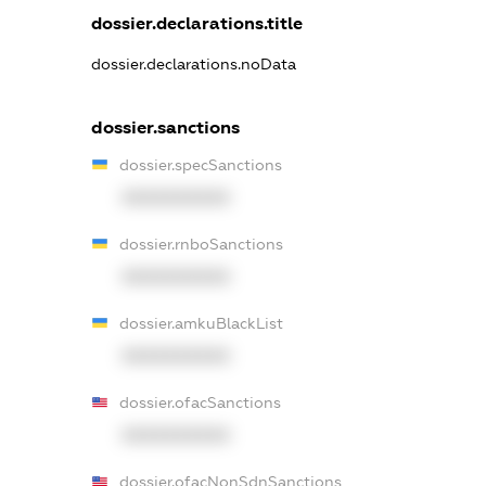
dossier.declarations.title
dossier.declarations.noData
dossier.sanctions
dossier.specSanctions
XXXXXXXXXX
dossier.rnboSanctions
XXXXXXXXXX
dossier.amkuBlackList
XXXXXXXXXX
dossier.ofacSanctions
XXXXXXXXXX
dossier.ofacNonSdnSanctions