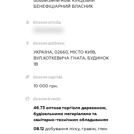
dossier.benefRole:
КІНЦЕВИЙ
БЕНЕФІЦІАРНИЙ ВЛАСНИК
dossier.smida:
XXXXXXXXXX
dossier.address:
УКРАЇНА, 02660, МІСТО КИЇВ,
ВУЛ.ХОТКЕВИЧА ГНАТА, БУДИНОК
1В
dossier.capital:
10 000 грн.
dossier.kveds:
46.73
оптова торгівля деревиною,
будівельними матеріалами та
санітарно-технічним обладнанням
08.12
добування піску, гравію, глин