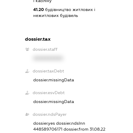
і каоліну
41.20
будівництво житлових і
нежитлових будівель
dossier.tax
dossier.staff
XXXXXXXXXX
dossier.taxDebt
dossier.missingData
dossier.esvDebt
dossier.missingData
dossier.ndsPayer
dossier.yes
dossier.ndsInn
448589706171
dossier.from 31.08.22