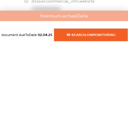
dossier.commercial_info.website
XXXXXXXXXX
freemium.actualData
dossier.commercial_info.activity
XXXXXXXXXX
document.dueToDate
02.04.25
SEARCH.ONMONITORING
freemium.exampleText_1
freemium.exampleText_2
freemium.anonymousPerSearch2
FREEMIUM.DETAILS
FREEMIUM.REGISTER