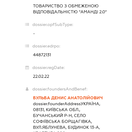
ТОВАРИСТВО З ОБМЕЖЕНОЮ
ВІДПОВІДАЛЬНІСТЮ "АМАНДІ 2.0"
dossier.opfSubType:
-
dossier.edrpo:
44872131
dossier.regDate:
22.02.22
dossier.foundersAndBenef:
БУЛЬБА ДЕНИС АНАТОЛІЙОВИЧ
dossier.founderAddress
УКРАЇНА,
08131, КИЇВСЬКА ОБЛ.,
БУЧАНСЬКИЙ Р-Н, СЕЛО
СОФІЇВСЬКА БОРЩАГІВКА,
ВУЛ.ЯБЛУНЕВА, БУДИНОК 13-А,