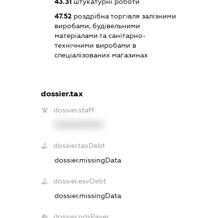
43.31
штукатурні роботи
47.52
роздрібна торгівля залізними
виробами, будівельними
матеріалами та санітарно-
технічними виробами в
спеціалізованих магазинах
dossier.tax
dossier.staff
XXXXXXXXXX
dossier.taxDebt
dossier.missingData
dossier.esvDebt
dossier.missingData
dossier.ndsPayer