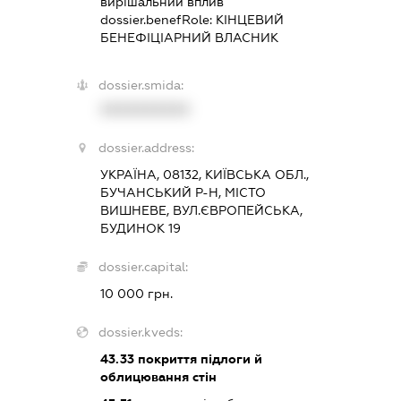
вирішальний вплив
dossier.benefRole:
КІНЦЕВИЙ
БЕНЕФІЦІАРНИЙ ВЛАСНИК
dossier.smida:
XXXXXXXXXX
dossier.address:
УКРАЇНА, 08132, КИЇВСЬКА ОБЛ.,
БУЧАНСЬКИЙ Р-Н, МІСТО
ВИШНЕВЕ, ВУЛ.ЄВРОПЕЙСЬКА,
БУДИНОК 19
dossier.capital:
10 000 грн.
dossier.kveds:
43.33
покриття підлоги й
облицювання стін