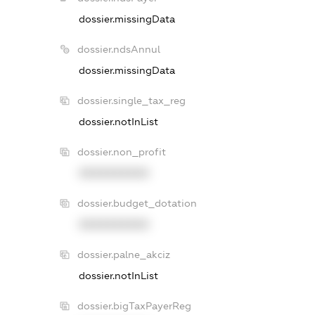
dossier.missingData
dossier.ndsAnnul
dossier.missingData
dossier.single_tax_reg
dossier.notInList
dossier.non_profit
XXXXXXXXXX
dossier.budget_dotation
XXXXXXXXXX
dossier.palne_akciz
dossier.notInList
dossier.bigTaxPayerReg