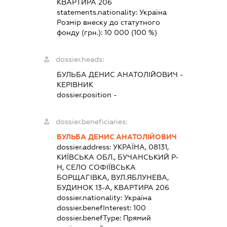
КВАРТИРА 206
statements.nationality:
Україна
Розмір внеску до статутного
фонду (грн.):
10 000
(100 %)
dossier.heads:
БУЛЬБА ДЕНИС АНАТОЛІЙОВИЧ
-
КЕРІВНИК
dossier.position -
dossier.beneficiaries:
БУЛЬБА ДЕНИС АНАТОЛІЙОВИЧ
dossier.address:
УКРАЇНА, 08131,
КИЇВСЬКА ОБЛ., БУЧАНСЬКИЙ Р-
Н, СЕЛО СОФІЇВСЬКА
БОРЩАГІВКА, ВУЛ.ЯБЛУНЕВА,
БУДИНОК 13-А, КВАРТИРА 206
dossier.nationality:
Україна
dossier.benefInterest:
100
dossier.benefType:
Прямий