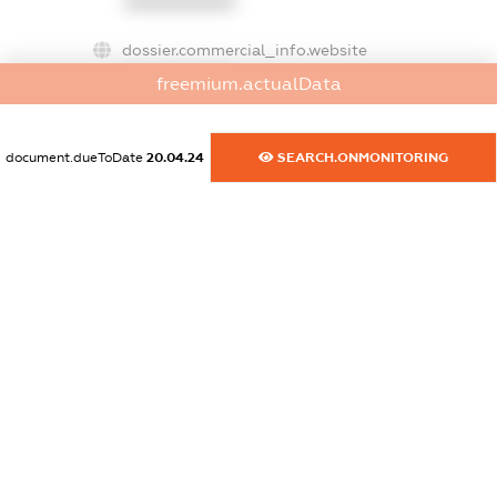
XXXXXXXXXX
dossier.commercial_info.website
XXXXXXXXXX
freemium.actualData
dossier.commercial_info.activity
XXXXXXXXXX
document.dueToDate
20.04.24
SEARCH.ONMONITORING
freemium.exampleText_1
freemium.exampleText_2
freemium.anonymousPerSearch2
FREEMIUM.DETAILS
FREEMIUM.REGISTER