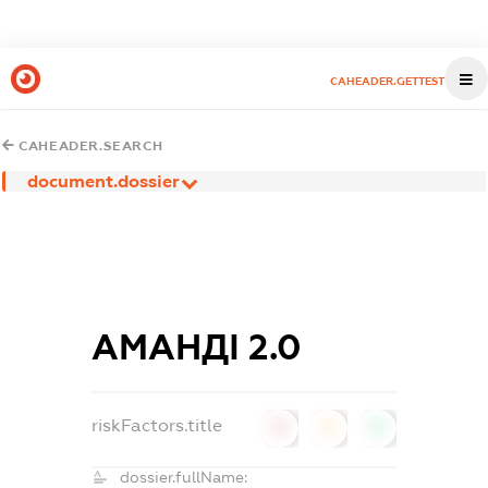
CAHEADER.GETTEST
CAHEADER.SEARCH
document.dossier
АМАНДІ 2.0
riskFactors.title
0
0
0
dossier.fullName: