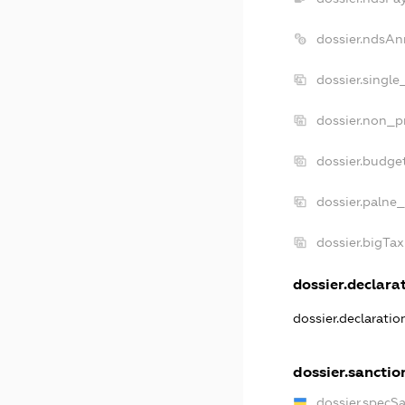
dossier.ndsAn
dossier.single
dossier.non_pr
dossier.budge
dossier.palne_
dossier.bigTa
dossier.declarat
dossier.declarati
dossier.sanctio
dossier.specS