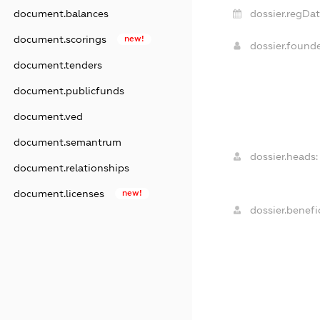
dossier.regDat
document.balances
document.scorings
new!
dossier.found
document.tenders
document.publicfunds
document.ved
document.semantrum
dossier.heads:
document.relationships
document.licenses
new!
dossier.benefic