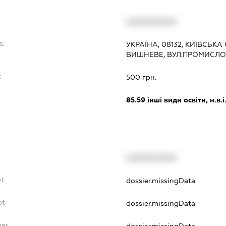
XXXXXXXXXX
s:
УКРАЇНА, 08132, КИЇВСЬКА
ВИШНЕВЕ, ВУЛ.ПРОМИСЛОВ
:
500 грн.
85.59
інші види освіти, н.в.і.
XXXXXXXXXX
bt
dossier.missingData
bt
dossier.missingData
yer