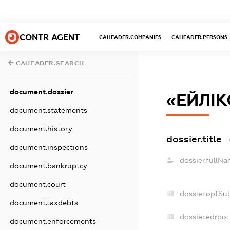
CONTR AGENT
CAHEADER.COMPANIES
CAHEADER.PERSONS
CAHEADER.SEARCH
document.dossier
«ЕЙЛІК
document.statements
document.history
dossier.title
document.inspections
dossier.fullNa
document.bankruptcy
document.court
dossier.opfSu
document.taxdebts
dossier.edrpo:
document.enforcements