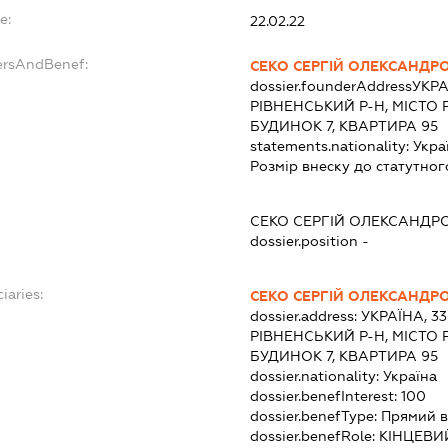
e:
22.02.22
ersAndBenef:
СЕКО СЕРГІЙ ОЛЕКСАНДР
dossier.founderAddress
УКРА
РІВНЕНСЬКИЙ Р-Н, МІСТО 
БУДИНОК 7, КВАРТИРА 95
statements.nationality:
Укра
Розмір внеску до статутног
СЕКО СЕРГІЙ ОЛЕКСАНДР
dossier.position -
iaries:
СЕКО СЕРГІЙ ОЛЕКСАНДР
dossier.address:
УКРАЇНА, 33
РІВНЕНСЬКИЙ Р-Н, МІСТО 
БУДИНОК 7, КВАРТИРА 95
dossier.nationality:
Україна
dossier.benefInterest:
100
dossier.benefType:
Прямий в
dossier.benefRole:
КІНЦЕВИ