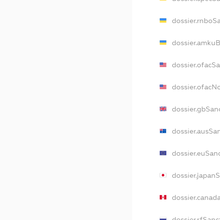
dossier.rnboS
dossier.amkuB
dossier.ofacS
dossier.ofac
dossier.gbSan
dossier.ausSa
dossier.euSan
dossier.japan
dossier.canad
dossier.rfSanc