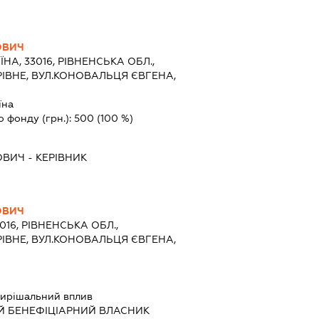
ОВИЧ
ЇНА, 33016, РІВНЕНСЬКА ОБЛ.,
РІВНЕ, ВУЛ.КОНОВАЛЬЦЯ ЄВГЕНА,
їна
о фонду (грн.):
500
(100 %)
ОВИЧ
-
КЕРІВНИК
ОВИЧ
016, РІВНЕНСЬКА ОБЛ.,
РІВНЕ, ВУЛ.КОНОВАЛЬЦЯ ЄВГЕНА,
ирішальний вплив
Й БЕНЕФІЦІАРНИЙ ВЛАСНИК