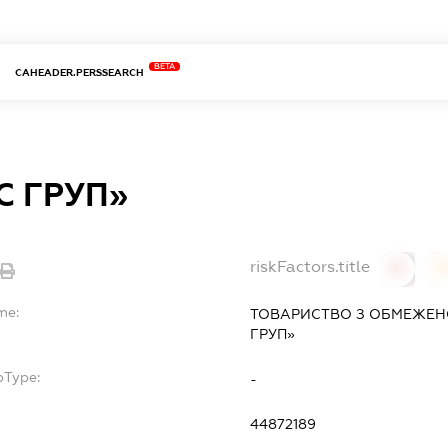
BETA
CAHEADER.PERSSEARCH
С ГРУП»
riskFactors.title
0
0
me:
ТОВАРИСТВО З ОБМЕЖЕНО
ГРУП»
bType:
-
44872189