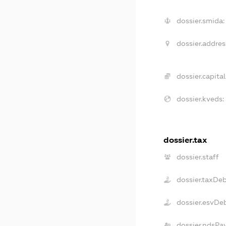
dossier.smida:
dossier.addres
dossier.capital
dossier.kveds:
dossier.tax
dossier.staff
dossier.taxDe
dossier.esvDe
dossier.ndsPa