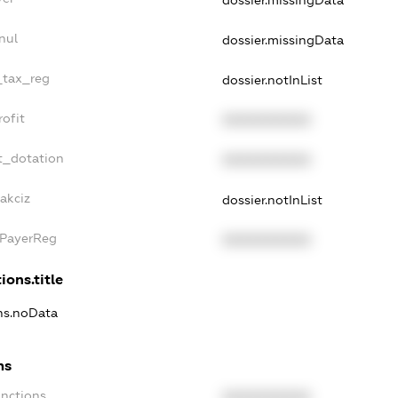
dossier.missingData
nul
dossier.missingData
_tax_reg
dossier.notInList
ofit
XXXXXXXXXX
t_dotation
XXXXXXXXXX
akciz
dossier.notInList
xPayerReg
XXXXXXXXXX
ions.title
ons.noData
ns
anctions
XXXXXXXXXX