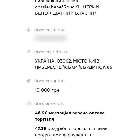
вирішальний вплив
dossier.benefRole:
КІНЦЕВИЙ
БЕНЕФІЦІАРНИЙ ВЛАСНИК
dossier.smida:
XXXXXXXXXX
dossier.address:
УКРАЇНА, 03062, МІСТО КИЇВ,
ПР.БЕРЕСТЕЙСЬКИЙ, БУДИНОК 65
dossier.capital:
10 000 грн.
dossier.kveds:
46.90
неспеціалізована оптова
торгівля
47.29
роздрібна торгівля іншими
продуктами харчування в