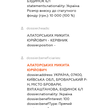
БУДИНОК 6/1
statements.nationality:
Україна
Розмір внеску до статутного
фонду (грн.):
10 000
(100 %)
dossier.heads:
АЛАТОРСЬКИХ МИКИТА
ЮРІЙОВИЧ
-
КЕРІВНИК
dossier.position -
dossier.beneficiaries:
АЛАТОРСЬКИХ МИКИТА
ЮРІЙОВИЧ
dossier.address:
УКРАЇНА, 07400,
КИЇВСЬКА ОБЛ., БРОВАРСЬКИЙ Р-
Н, МІСТО БРОВАРИ,
ВУЛ.КАШТАНОВА, БУДИНОК 6/1
dossier.nationality:
Україна
dossier.benefInterest:
100
dossier.benefType:
Прямий