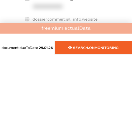
XXXXXXXXXX
dossier.commercial_info.website
XXXXXXXXXX
freemium.actualData
dossier.commercial_info.activity
XXXXXXXXXX
document.dueToDate
29.01.26
SEARCH.ONMONITORING
freemium.exampleText_1
freemium.exampleText_2
freemium.anonymousPerSearch2
FREEMIUM.DETAILS
FREEMIUM.REGISTER