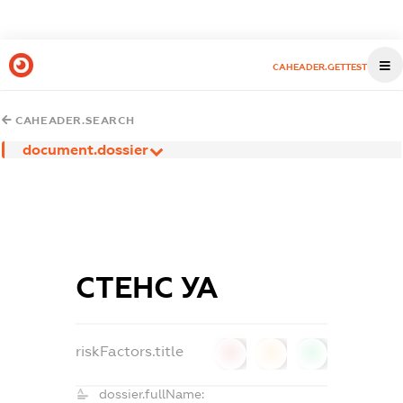
CAHEADER.GETTEST
CAHEADER.SEARCH
document.dossier
СТЕНС УА
riskFactors.title
0
0
0
dossier.fullName: