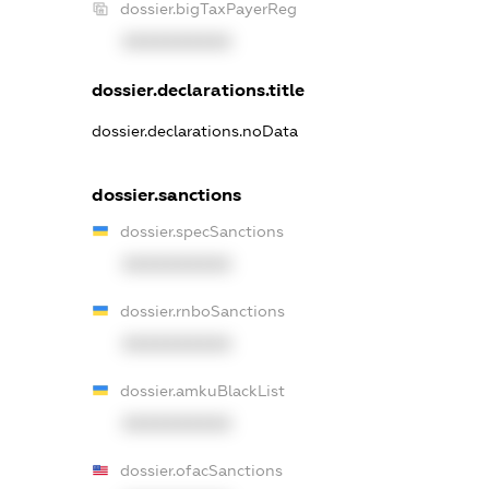
dossier.bigTaxPayerReg
XXXXXXXXXX
dossier.declarations.title
dossier.declarations.noData
dossier.sanctions
dossier.specSanctions
XXXXXXXXXX
dossier.rnboSanctions
XXXXXXXXXX
dossier.amkuBlackList
XXXXXXXXXX
dossier.ofacSanctions