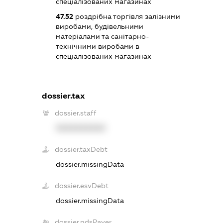
спеціалізованих магазинах
47.52
роздрібна торгівля залізними
виробами, будівельними
матеріалами та санітарно-
технічними виробами в
спеціалізованих магазинах
dossier.tax
dossier.staff
XXXXXXXXXX
dossier.taxDebt
dossier.missingData
dossier.esvDebt
dossier.missingData
dossier.ndsPayer