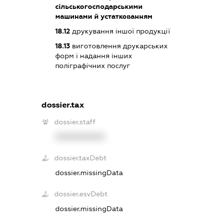
сільськогосподарськими
машинами й устаткованням
18.12
друкування іншої продукції
18.13
виготовлення друкарських
форм і надання інших
поліграфічних послуг
dossier.tax
dossier.staff
XXXXXXXXXX
dossier.taxDebt
dossier.missingData
dossier.esvDebt
dossier.missingData