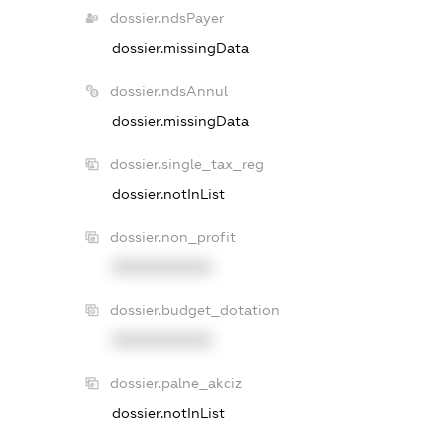
dossier.ndsPayer
dossier.missingData
dossier.ndsAnnul
dossier.missingData
dossier.single_tax_reg
dossier.notInList
dossier.non_profit
XXXXXXXXXX
dossier.budget_dotation
XXXXXXXXXX
dossier.palne_akciz
dossier.notInList