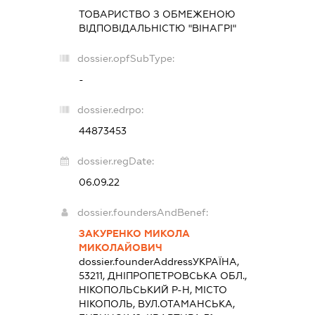
ТОВАРИСТВО З ОБМЕЖЕНОЮ
ВІДПОВІДАЛЬНІСТЮ "ВІНАГРІ"
dossier.opfSubType:
-
dossier.edrpo:
44873453
dossier.regDate:
06.09.22
dossier.foundersAndBenef:
ЗАКУРЕНКО МИКОЛА
МИКОЛАЙОВИЧ
dossier.founderAddress
УКРАЇНА,
53211, ДНІПРОПЕТРОВСЬКА ОБЛ.,
НІКОПОЛЬСЬКИЙ Р-Н, МІСТО
НІКОПОЛЬ, ВУЛ.ОТАМАНСЬКА,