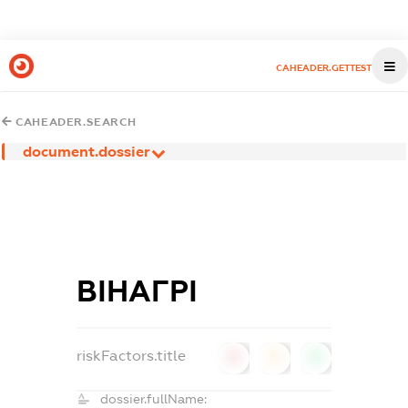
CAHEADER.GETTEST
CAHEADER.SEARCH
document.dossier
ВІНАГРІ
riskFactors.title
0
0
0
dossier.fullName: