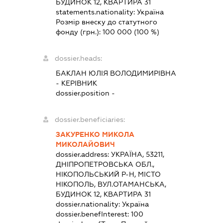
БУДИНОК 12, КВАРТИРА 31
statements.nationality:
Україна
Розмір внеску до статутного
фонду (грн.):
100 000
(100 %)
dossier.heads:
БАКЛАН ЮЛІЯ ВОЛОДИМИРІВНА
-
КЕРІВНИК
dossier.position -
dossier.beneficiaries:
ЗАКУРЕНКО МИКОЛА
МИКОЛАЙОВИЧ
dossier.address:
УКРАЇНА, 53211,
ДНІПРОПЕТРОВСЬКА ОБЛ.,
НІКОПОЛЬСЬКИЙ Р-Н, МІСТО
НІКОПОЛЬ, ВУЛ.ОТАМАНСЬКА,
БУДИНОК 12, КВАРТИРА 31
dossier.nationality:
Україна
dossier.benefInterest:
100