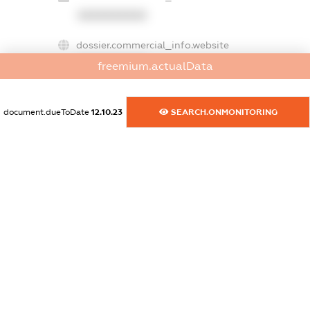
XXXXXXXXXX
dossier.commercial_info.website
XXXXXXXXXX
freemium.actualData
dossier.commercial_info.activity
XXXXXXXXXX
document.dueToDate
12.10.23
SEARCH.ONMONITORING
freemium.exampleText_1
freemium.exampleText_2
freemium.anonymousPerSearch2
FREEMIUM.DETAILS
FREEMIUM.REGISTER