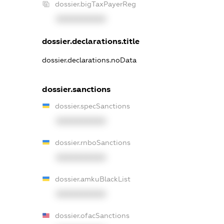
dossier.bigTaxPayerReg
XXXXXXXXXX
dossier.declarations.title
dossier.declarations.noData
dossier.sanctions
dossier.specSanctions
XXXXXXXXXX
dossier.rnboSanctions
XXXXXXXXXX
dossier.amkuBlackList
XXXXXXXXXX
dossier.ofacSanctions