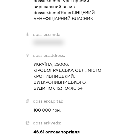
dossier.benefType:
Прямий
вирішальний вплив
dossier.benefRole:
КІНЦЕВИЙ
БЕНЕФІЦІАРНИЙ ВЛАСНИК
dossier.smida:
XXXXXXXXXX
dossier.address:
УКРАЇНА, 25006,
КІРОВОГРАДСЬКА ОБЛ., МІСТО
КРОПИВНИЦЬКИЙ,
ВУЛ.КРОПИВНИЦЬКОГО,
БУДИНОК 153, ОФІС 34
dossier.capital:
100 000 грн.
dossier.kveds:
46.61
оптова торгівля