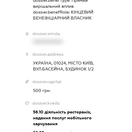
dossier.benefType:
Прямий
вирішальний вплив
dossier.benefRole:
КІНЦЕВИЙ
БЕНЕФІЦІАРНИЙ ВЛАСНИК
dossier.smida:
XXXXXXXXXX
dossier.address:
УКРАЇНА, 01024, МІСТО КИЇВ,
ВУЛ.БАСЕЙНА, БУДИНОК 1/2
dossier.capital:
500 грн.
dossier.kveds:
56.10
діяльність ресторанів,
надання послуг мобільного
харчування