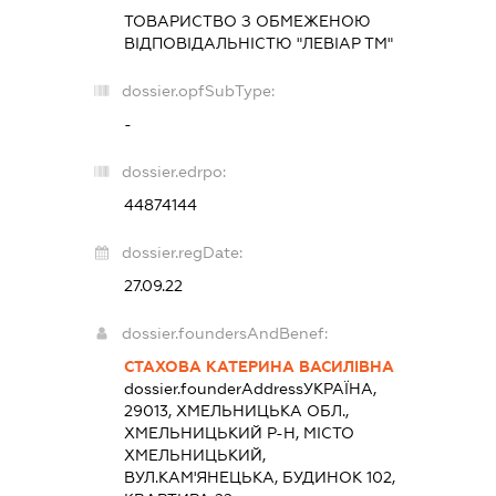
ТОВАРИСТВО З ОБМЕЖЕНОЮ
ВІДПОВІДАЛЬНІСТЮ "ЛЕВІАР ТМ"
dossier.opfSubType:
-
dossier.edrpo:
44874144
dossier.regDate:
27.09.22
dossier.foundersAndBenef:
СТАХОВА КАТЕРИНА ВАСИЛІВНА
dossier.founderAddress
УКРАЇНА,
29013, ХМЕЛЬНИЦЬКА ОБЛ.,
ХМЕЛЬНИЦЬКИЙ Р-Н, МІСТО
ХМЕЛЬНИЦЬКИЙ,
ВУЛ.КАМ'ЯНЕЦЬКА, БУДИНОК 102,