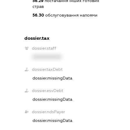
56.29
постачання інших готових
страв
56.30
обслуговування напоями
dossier.tax
dossier.staff
XXXXXXXXXX
dossier.taxDebt
dossier.missingData
dossier.esvDebt
dossier.missingData
dossier.ndsPayer
dossier.missingData