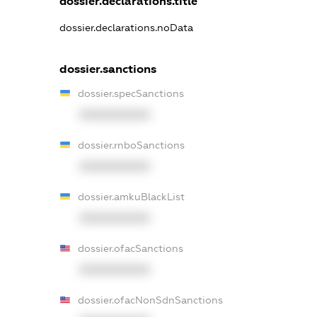
dossier.declarations.title
dossier.declarations.noData
dossier.sanctions
dossier.specSanctions
XXXXXXXXXX
dossier.rnboSanctions
XXXXXXXXXX
dossier.amkuBlackList
XXXXXXXXXX
dossier.ofacSanctions
XXXXXXXXXX
dossier.ofacNonSdnSanctions