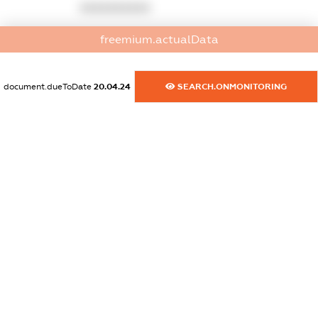
XXXXXXXXXX
dossier.commercial_info.activity
freemium.actualData
XXXXXXXXXX
document.dueToDate
20.04.24
SEARCH.ONMONITORING
freemium.exampleText_1
freemium.exampleText_2
freemium.anonymousPerSearch2
FREEMIUM.DETAILS
FREEMIUM.REGISTER