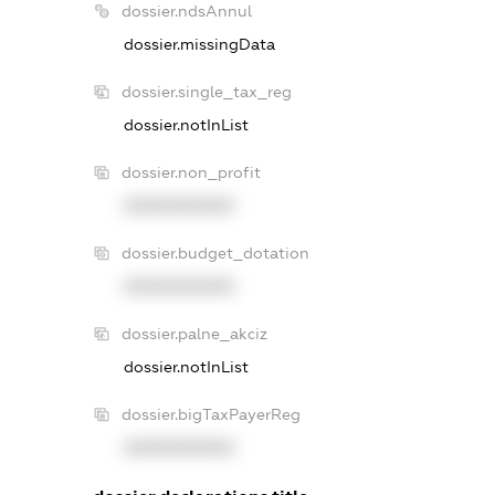
dossier.ndsAnnul
dossier.missingData
dossier.single_tax_reg
dossier.notInList
dossier.non_profit
XXXXXXXXXX
dossier.budget_dotation
XXXXXXXXXX
dossier.palne_akciz
dossier.notInList
dossier.bigTaxPayerReg
XXXXXXXXXX