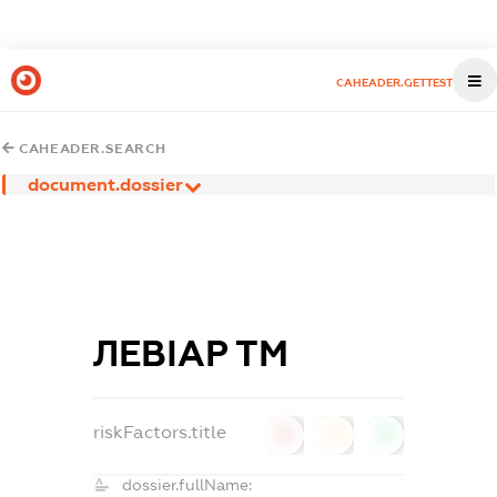
CAHEADER.GETTEST
CAHEADER.SEARCH
document.dossier
ЛЕВІАР ТМ
riskFactors.title
0
0
0
dossier.fullName: