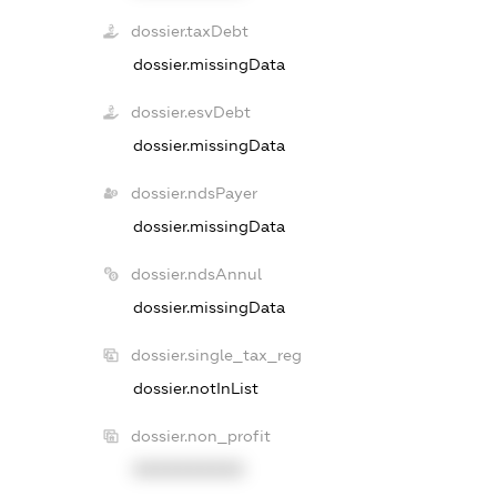
dossier.taxDebt
dossier.missingData
dossier.esvDebt
dossier.missingData
dossier.ndsPayer
dossier.missingData
dossier.ndsAnnul
dossier.missingData
dossier.single_tax_reg
dossier.notInList
dossier.non_profit
XXXXXXXXXX