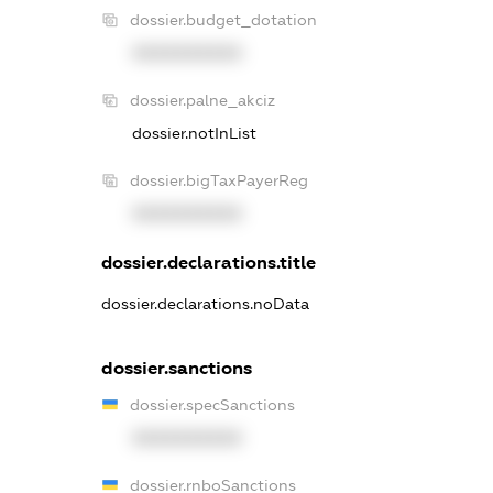
dossier.budget_dotation
XXXXXXXXXX
dossier.palne_akciz
dossier.notInList
dossier.bigTaxPayerReg
XXXXXXXXXX
dossier.declarations.title
dossier.declarations.noData
dossier.sanctions
dossier.specSanctions
XXXXXXXXXX
dossier.rnboSanctions