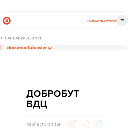
CAHEADER.GETTEST
CAHEADER.SEARCH
document.dossier
ДОБРОБУТ
ВДЦ
riskFactors.title
0
0
0