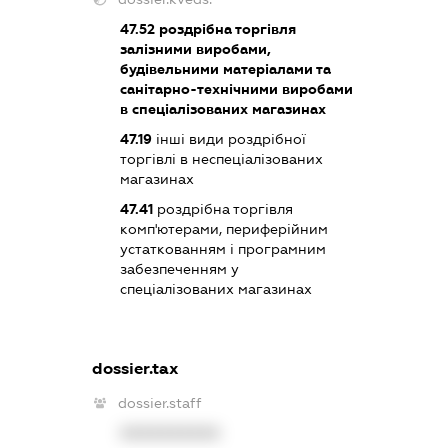
47.52
роздрібна торгівля
залізними виробами,
будівельними матеріалами та
санітарно-технічними виробами
в спеціалізованих магазинах
47.19
інші види роздрібної
торгівлі в неспеціалізованих
магазинах
47.41
роздрібна торгівля
комп'ютерами, периферійним
устаткованням і програмним
забезпеченням у
спеціалізованих магазинах
dossier.tax
dossier.staff
XXXXXXXXXX