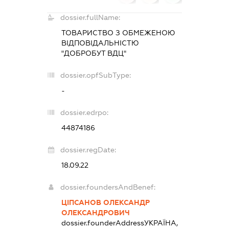
dossier.fullName:
ТОВАРИСТВО З ОБМЕЖЕНОЮ
ВІДПОВІДАЛЬНІСТЮ
"ДОБРОБУТ ВДЦ"
dossier.opfSubType:
-
dossier.edrpo:
44874186
dossier.regDate:
18.09.22
dossier.foundersAndBenef:
ЦІПСАНОВ ОЛЕКСАНДР
ОЛЕКСАНДРОВИЧ
dossier.founderAddress
УКРАЇНА,