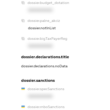
dossier.budget_dotation
XXXXXXXXXX
dossier.palne_akciz
dossier.notInList
dossier.bigTaxPayerReg
XXXXXXXXXX
dossier.declarations.title
dossier.declarations.noData
dossier.sanctions
dossier.specSanctions
XXXXXXXXXX
dossier.rnboSanctions