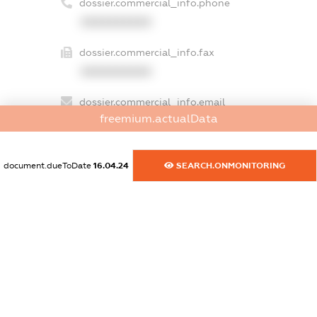
dossier.commercial_info.phone
XXXXXXXXXX
dossier.commercial_info.fax
XXXXXXXXXX
dossier.commercial_info.email
freemium.actualData
XXXXXXXXXX
dossier.commercial_info.website
document.dueToDate
16.04.24
SEARCH.ONMONITORING
XXXXXXXXXX
dossier.commercial_info.activity
XXXXXXXXXX
freemium.exampleText_1
freemium.exampleText_2
freemium.anonymousPerSearch2