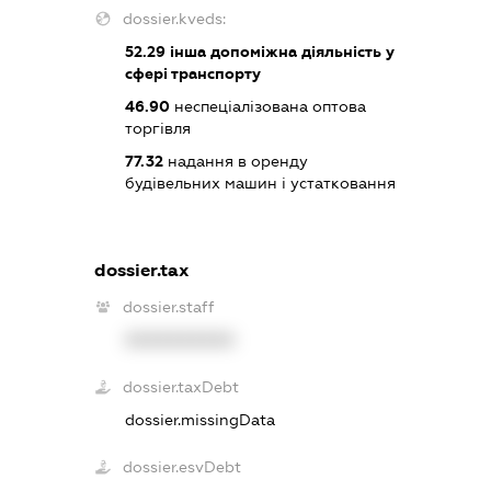
dossier.kveds:
52.29
інша допоміжна діяльність у
сфері транспорту
46.90
неспеціалізована оптова
торгівля
77.32
надання в оренду
будівельних машин і устатковання
dossier.tax
dossier.staff
XXXXXXXXXX
dossier.taxDebt
dossier.missingData
dossier.esvDebt