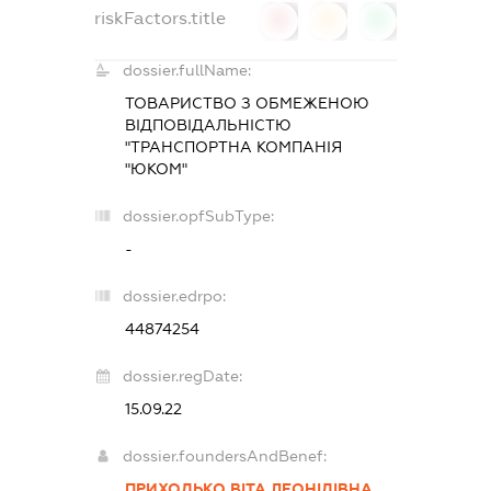
riskFactors.title
0
0
0
dossier.fullName:
ТОВАРИСТВО З ОБМЕЖЕНОЮ
ВІДПОВІДАЛЬНІСТЮ
"ТРАНСПОРТНА КОМПАНІЯ
"ЮКОМ"
dossier.opfSubType:
-
dossier.edrpo:
44874254
dossier.regDate:
15.09.22
dossier.foundersAndBenef:
ПРИХОДЬКО ВІТА ЛЕОНІДІВНА