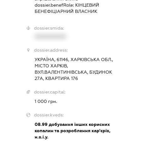
dossier.benefRole:
КІНЦЕВИЙ
БЕНЕФІЦІАРНИЙ ВЛАСНИК
dossier.smida:
XXXXXXXXXX
dossier.address:
УКРАЇНА, 61146, ХАРКІВСЬКА ОБЛ.,
МІСТО ХАРКІВ,
ВУЛ.ВАЛЕНТИНІВСЬКА, БУДИНОК
27А, КВАРТИРА 176
dossier.capital:
1 000 грн.
dossier.kveds:
08.99
добування інших корисних
копалин та розроблення кар'єрів,
н.в.і.у.