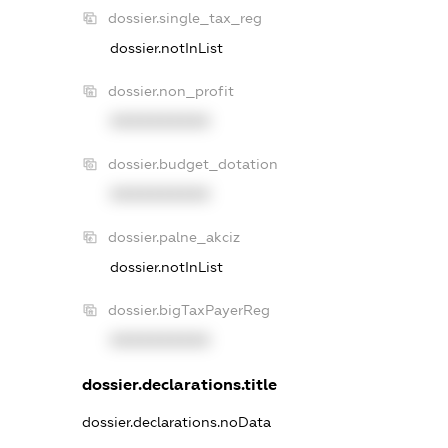
dossier.single_tax_reg
dossier.notInList
dossier.non_profit
XXXXXXXXXX
dossier.budget_dotation
XXXXXXXXXX
dossier.palne_akciz
dossier.notInList
dossier.bigTaxPayerReg
XXXXXXXXXX
dossier.declarations.title
dossier.declarations.noData