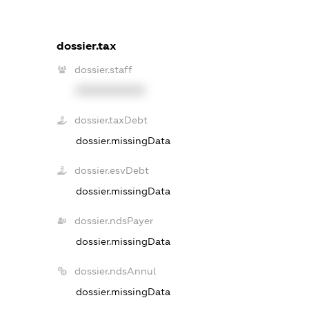
dossier.tax
dossier.staff
XXXXXXXXXX
dossier.taxDebt
dossier.missingData
dossier.esvDebt
dossier.missingData
dossier.ndsPayer
dossier.missingData
dossier.ndsAnnul
dossier.missingData