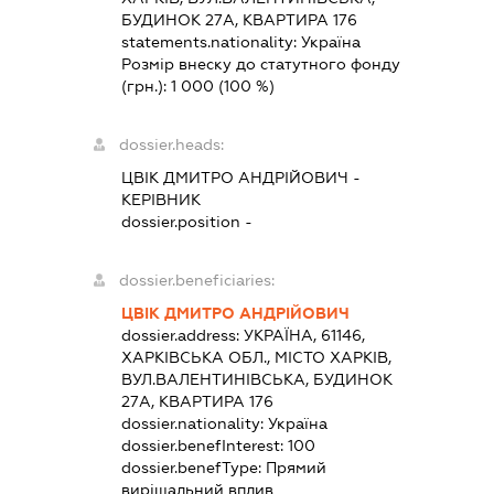
БУДИНОК 27А, КВАРТИРА 176
statements.nationality:
Україна
Розмір внеску до статутного фонду
(грн.):
1 000
(100 %)
dossier.heads:
ЦВІК ДМИТРО АНДРІЙОВИЧ
-
КЕРІВНИК
dossier.position -
dossier.beneficiaries:
ЦВІК ДМИТРО АНДРІЙОВИЧ
dossier.address:
УКРАЇНА, 61146,
ХАРКІВСЬКА ОБЛ., МІСТО ХАРКІВ,
ВУЛ.ВАЛЕНТИНІВСЬКА, БУДИНОК
27А, КВАРТИРА 176
dossier.nationality:
Україна
dossier.benefInterest:
100
dossier.benefType:
Прямий
вирішальний вплив