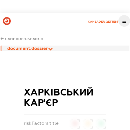
CAHEADER.GETTEST
CAHEADER.SEARCH
document.dossier
ХАРКІВСЬКИЙ
КАР'ЄР
riskFactors.title
0
0
0