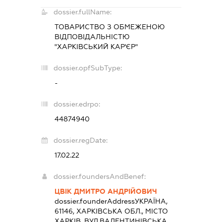
dossier.fullName:
ТОВАРИСТВО З ОБМЕЖЕНОЮ
ВІДПОВІДАЛЬНІСТЮ
"ХАРКІВСЬКИЙ КАР'ЄР"
dossier.opfSubType:
-
dossier.edrpo:
44874940
dossier.regDate:
17.02.22
dossier.foundersAndBenef:
ЦВІК ДМИТРО АНДРІЙОВИЧ
dossier.founderAddress
УКРАЇНА,
61146, ХАРКІВСЬКА ОБЛ., МІСТО
ХАРКІВ, ВУЛ.ВАЛЕНТИНІВСЬКА,