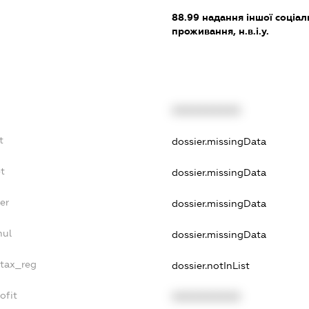
88.99
надання іншої соціал
проживання, н.в.і.у.
XXXXXXXXXX
t
dossier.missingData
t
dossier.missingData
er
dossier.missingData
nul
dossier.missingData
_tax_reg
dossier.notInList
ofit
XXXXXXXXXX