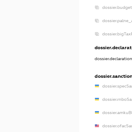
dossier.budge
dossier.palne_
dossier.bigTa
dossier.declarat
dossier.declaratio
dossier.sanctio
dossier.specSa
dossier.rnboSa
dossier.amkuBl
dossier.ofacSa