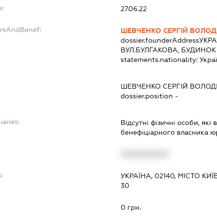
e:
27.06.22
ersAndBenef:
ШЕВЧЕНКО СЕРГІЙ ВОЛО
dossier.founderAddress
УКРА
ВУЛ.БУЛГАКОВА, БУДИНОК 
statements.nationality:
Укра
ШЕВЧЕНКО СЕРГІЙ ВОЛО
dossier.position -
iaries:
Відсутні фізичні особи, які
бенефіціарного власника ю
XXXXXXXXXX
:
УКРАЇНА, 02140, МІСТО К
30
0 грн.