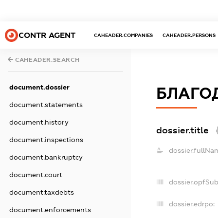
CONTR AGENT
CAHEADER.COMPANIES
CAHEADER.PERSONS
CAHEADER.SEARCH
document.dossier
БЛАГО
document.statements
document.history
dossier.title
document.inspections
dossier.fullNa
document.bankruptcy
document.court
dossier.opfSu
document.taxdebts
dossier.edrpo:
document.enforcements