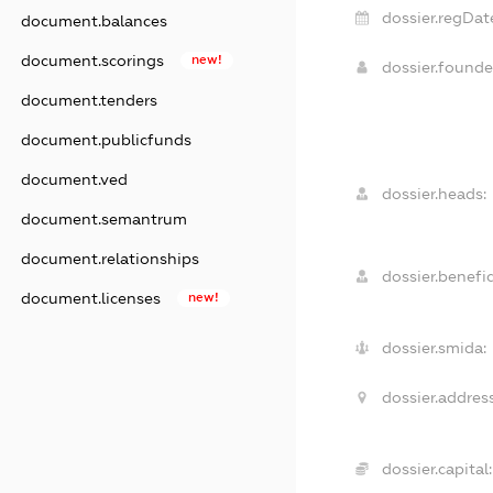
dossier.regDat
document.balances
document.scorings
new!
dossier.found
document.tenders
document.publicfunds
document.ved
dossier.heads:
document.semantrum
document.relationships
dossier.benefic
document.licenses
new!
dossier.smida:
dossier.address
dossier.capital: