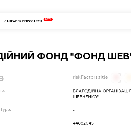
BETA
CAHEADER.PERSSEARCH
ДІЙНИЙ ФОНД "ФОНД ШЕВ
riskFactors.title
0
0
me:
БЛАГОДІЙНА ОРГАНІЗАЦІ
ШЕВЧЕНКО"
bType:
-
44882045