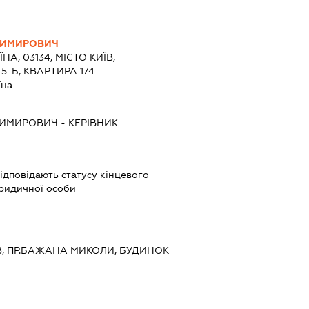
ДИМИРОВИЧ
ЇНА, 03134, МІСТО КИЇВ,
5-Б, КВАРТИРА 174
їна
ДИМИРОВИЧ
-
КЕРІВНИК
 відповідають статусу кінцевого
ридичної особи
ИЇВ, ПР.БАЖАНА МИКОЛИ, БУДИНОК