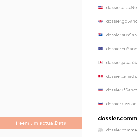
dossier.ofacN
dossier.gbSanc
dossier.ausSan
dossier.euSanc
dossier.japanS
dossier.canad
dossier.rfSanc
dossier.russian
dossier.comme
freemium.actualData
dossier.commer