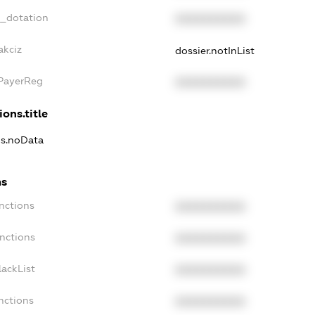
t_dotation
XXXXXXXXXX
akciz
dossier.notInList
xPayerReg
XXXXXXXXXX
ions.title
ns.noData
ns
nctions
XXXXXXXXXX
nctions
XXXXXXXXXX
ackList
XXXXXXXXXX
nctions
XXXXXXXXXX