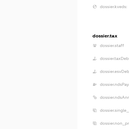
dossier.kveds:
dossier.tax
dossier.staff
dossier.taxDeb
dossier.esvDeb
dossier.ndsPay
dossier.ndsAn
dossier.single
dossier.non_pr