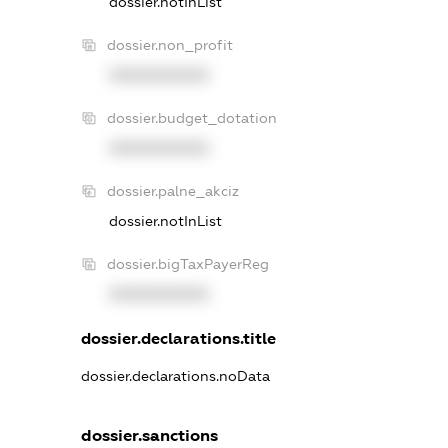
dossier.notInList
dossier.non_profit
XXXXXXXXXX
dossier.budget_dotation
XXXXXXXXXX
dossier.palne_akciz
dossier.notInList
dossier.bigTaxPayerReg
XXXXXXXXXX
dossier.declarations.title
dossier.declarations.noData
dossier.sanctions