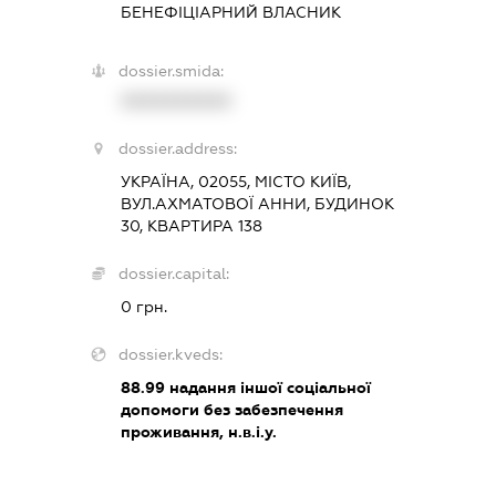
БЕНЕФІЦІАРНИЙ ВЛАСНИК
dossier.smida:
XXXXXXXXXX
dossier.address:
УКРАЇНА, 02055, МІСТО КИЇВ,
ВУЛ.АХМАТОВОЇ АННИ, БУДИНОК
30, КВАРТИРА 138
dossier.capital:
0 грн.
dossier.kveds:
88.99
надання іншої соціальної
допомоги без забезпечення
проживання, н.в.і.у.