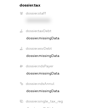
dossier.tax
dossier.staff
XXXXXXXXXX
dossier.taxDebt
dossier.missingData
dossier.esvDebt
dossier.missingData
dossier.ndsPayer
dossier.missingData
dossier.ndsAnnul
dossier.missingData
dossier.single_tax_reg