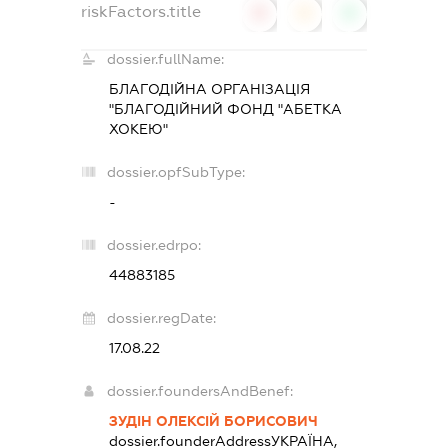
riskFactors.title
0
0
0
dossier.fullName:
БЛАГОДІЙНА ОРГАНІЗАЦІЯ
"БЛАГОДІЙНИЙ ФОНД "АБЕТКА
ХОКЕЮ"
dossier.opfSubType:
-
dossier.edrpo:
44883185
dossier.regDate:
17.08.22
dossier.foundersAndBenef:
ЗУДІН ОЛЕКСІЙ БОРИСОВИЧ
dossier.founderAddress
УКРАЇНА,