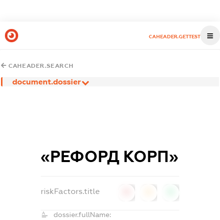
CAHEADER.GETTEST
CAHEADER.SEARCH
document.dossier
«РЕФОРД КОРП»
riskFactors.title
0
0
0
dossier.fullName: