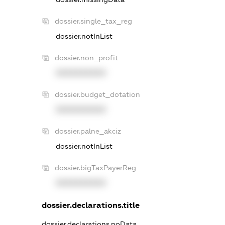
dossier.single_tax_reg
dossier.notInList
dossier.non_profit
XXXXXXXXXX
dossier.budget_dotation
XXXXXXXXXX
dossier.palne_akciz
dossier.notInList
dossier.bigTaxPayerReg
XXXXXXXXXX
dossier.declarations.title
dossier.declarations.noData