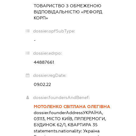
ТОВАРИСТВО З ОБМЕЖЕНОЮ
ВІДПОВІДАЛЬНІСТЮ «РЕФОРД
КОРП»
dossier.opfSubType:
-
dossier.edrpo:
44887661
dossier.regDate:
09.02.22
dossier.foundersAndBenef:
МОТОЛЕНКО СВІТЛАНА ОЛЕГІВНА
dossier.founderAddress
УКРАЇНА,
03113, МІСТО КИЇВ, ПР.ПЕРЕМОГИ,
БУДИНОК 62/1, КВАРТИРА 35
statements.nationality:
Україна