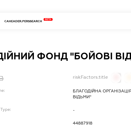
BETA
CAHEADER.PERSSEARCH
ІЙНИЙ ФОНД "БОЙОВІ ВІ
riskFactors.title
0
0
me:
БЛАГОДІЙНА ОРГАНІЗАЦІ
ВІДЬМИ"
bType:
-
44887918