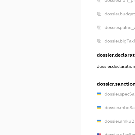
dossier.non_pr
dossier.budge
dossier.palne_
dossier.bigTa
dossier.declarat
dossier.declaratio
dossier.sanctio
dossier.specSa
dossier.rnboSa
dossier.amkuBl
dossier.ofacSa