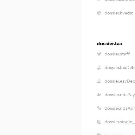
dossier.kveds:
dossier.tax
dossier.staff
dossier.taxDeb
dossier.esvDe
dossier.ndsPay
dossier.ndsAn
dossier.single