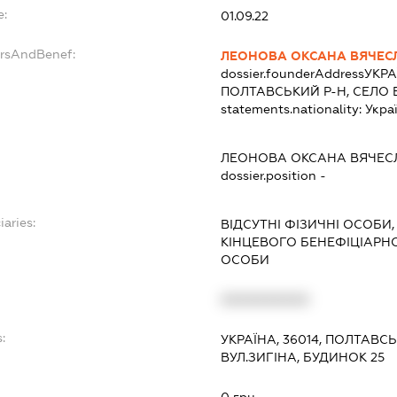
e:
01.09.22
ersAndBenef:
ЛЕОНОВА ОКСАНА ВЯЧЕС
dossier.founderAddress
УКРА
ПОЛТАВСЬКИЙ Р-Н, СЕЛО 
statements.nationality:
Укра
ЛЕОНОВА ОКСАНА ВЯЧЕС
dossier.position -
iaries:
ВІДСУТНІ ФІЗИЧНІ ОСОБИ,
КІНЦЕВОГО БЕНЕФІЦІАР
ОСОБИ
XXXXXXXXXX
:
УКРАЇНА, 36014, ПОЛТАВС
ВУЛ.ЗИГІНА, БУДИНОК 25