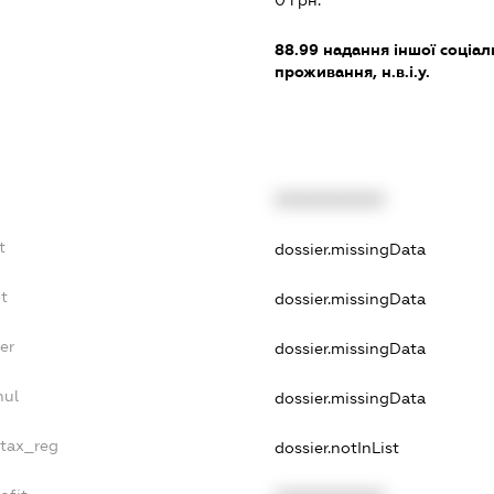
0 грн.
88.99
надання іншої соціал
проживання, н.в.і.у.
XXXXXXXXXX
t
dossier.missingData
bt
dossier.missingData
er
dossier.missingData
nul
dossier.missingData
_tax_reg
dossier.notInList