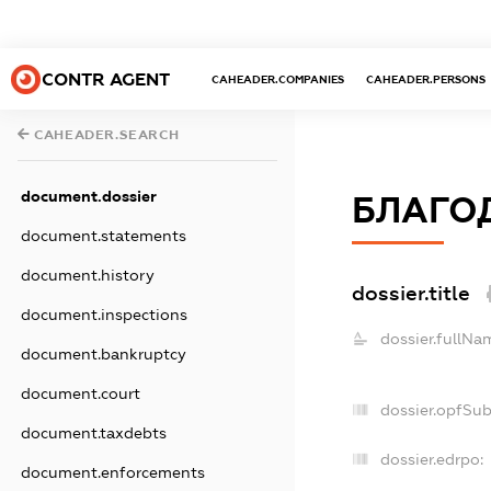
CONTR AGENT
CAHEADER.COMPANIES
CAHEADER.PERSONS
CAHEADER.SEARCH
document.dossier
БЛАГОД
document.statements
document.history
dossier.title
document.inspections
dossier.fullNa
document.bankruptcy
document.court
dossier.opfSu
document.taxdebts
dossier.edrpo:
document.enforcements