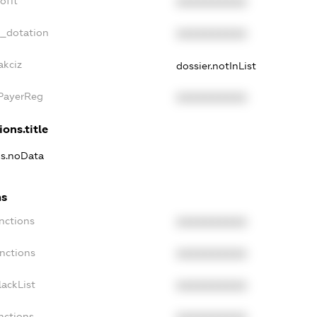
ofit
XXXXXXXXXX
t_dotation
XXXXXXXXXX
akciz
dossier.notInList
xPayerReg
XXXXXXXXXX
ions.title
ns.noData
ns
nctions
XXXXXXXXXX
nctions
XXXXXXXXXX
ackList
XXXXXXXXXX
nctions