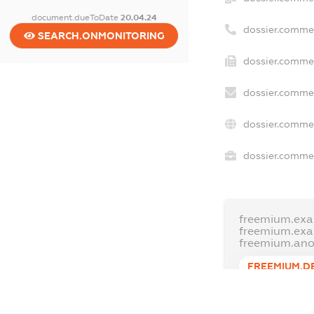
document.dueToDate
20.04.24
dossier.comme
SEARCH.ONMONITORING
dossier.commer
dossier.commer
dossier.commer
dossier.commer
freemium.exa
freemium.ex
freemium.an
FREEMIUM.D