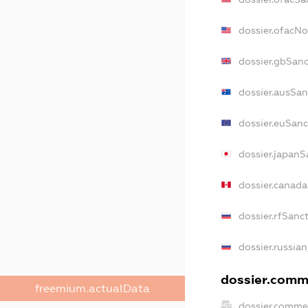
dossier.ofacN
dossier.gbSan
dossier.ausSan
dossier.euSanc
dossier.japanS
dossier.canad
dossier.rfSanc
dossier.russia
dossier.comme
freemium.actualData
dossier.comme