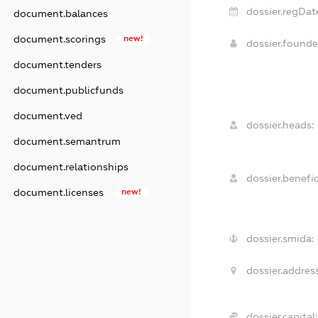
dossier.regDat
document.balances
document.scorings
new!
dossier.found
document.tenders
document.publicfunds
document.ved
dossier.heads:
document.semantrum
document.relationships
dossier.benefic
document.licenses
new!
dossier.smida:
dossier.address
dossier.capital: