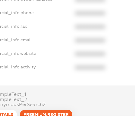
rcial_info.phone
XXXXXXXXXX
cial_info.fax
XXXXXXXXXX
cial_info.email
XXXXXXXXXX
cial_info.website
XXXXXXXXXX
cial_info.activity
XXXXXXXXXX
mpleText_1
ampleText_2
onymousPerSearch2
ETAILS
FREEMIUM.REGISTER