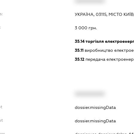
XXXXXXXXXX
s:
УКРАЇНА, 03115, МІСТО КИ
:
3 000 грн.
35.14
торгівля електроенер
35.11
виробництво електрое
35.12
передача електроенерг
XXXXXXXXXX
bt
dossier.missingData
bt
dossier.missingData
yer