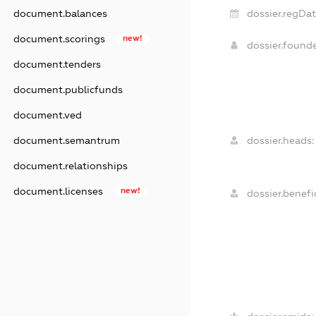
document.balances
dossier.regDat
document.scorings
new!
dossier.found
document.tenders
document.publicfunds
document.ved
document.semantrum
dossier.heads:
document.relationships
document.licenses
new!
dossier.benefic