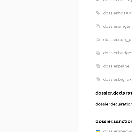
dossier.ndsAn
dossier.singl
dossier.non_p
dossier.budge
dossier.palne_
dossier.bigTa
dossier.declarat
dossier.declarati
dossier.sanctio
dossier.specS