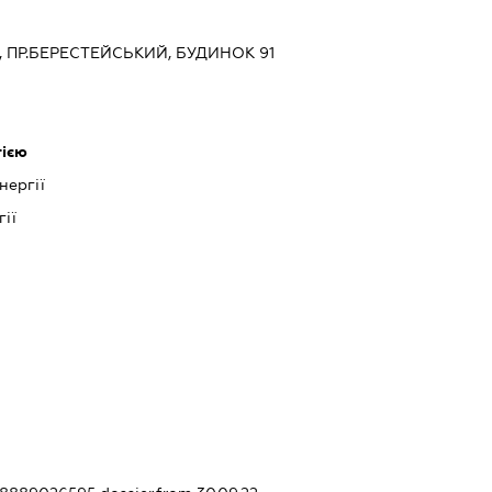
ЇВ, ПР.БЕРЕСТЕЙСЬКИЙ, БУДИНОК 91
гією
нергії
ії