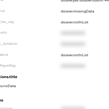
dossier.yes
dossier.ndsInn 
nul
dossier.missingData
e_tax_reg
dossier.notInList
rofit
XXXXXXXXXX
t_dotation
XXXXXXXXXX
akciz
dossier.notInList
xPayerReg
XXXXXXXXXX
ions.title
ons.noData
ns
anctions
XXXXXXXXXX