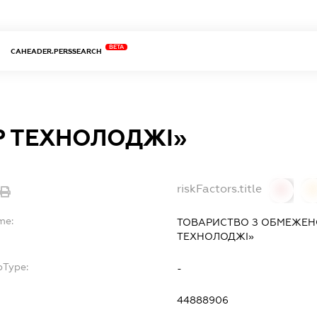
BETA
CAHEADER.PERSSEARCH
Р ТЕХНОЛОДЖІ»
riskFactors.title
0
0
me:
ТОВАРИСТВО З ОБМЕЖЕН
ТЕХНОЛОДЖІ»
bType:
-
44888906