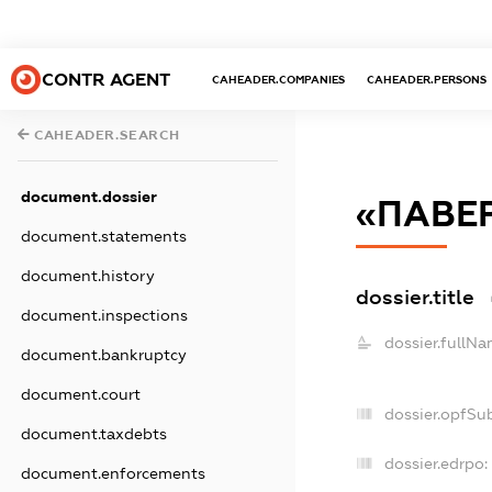
CONTR AGENT
CAHEADER.COMPANIES
CAHEADER.PERSONS
CAHEADER.SEARCH
document.dossier
«ПАВЕ
document.statements
document.history
dossier.title
document.inspections
dossier.fullNa
document.bankruptcy
document.court
dossier.opfSu
document.taxdebts
dossier.edrpo:
document.enforcements