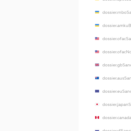
dossier.rnboS
dossier.amkuB
dossier.ofacS
dossier.ofac
dossier.gbSan
dossier.ausSa
dossier.euSan
dossier.japan
dossier.canad
dossier.rfSanc