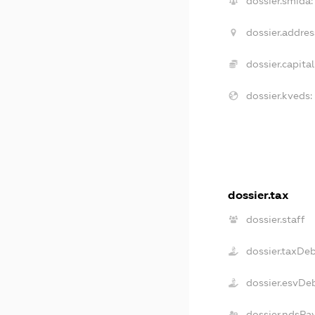
dossier.smida:
dossier.addres
dossier.capital
dossier.kveds:
dossier.tax
dossier.staff
dossier.taxDe
dossier.esvDe
dossier.ndsPa