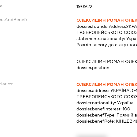
e:
19.09.22
ersAndBenef:
ОЛЕКСИШИН РОМАН ОЛЕ
dossier.founderAddress
УКРА
ПР.ЄВРОПЕЙСЬКОГО СОЮЗУ
statements.nationality:
Укра
Розмір внеску до статутног
ОЛЕКСИШИН РОМАН ОЛЕ
dossier.position -
iaries:
ОЛЕКСИШИН РОМАН ОЛЕ
dossier.address:
УКРАЇНА, 04
ПР.ЄВРОПЕЙСЬКОГО СОЮЗУ
dossier.nationality:
Україна
dossier.benefInterest:
100
dossier.benefType:
Прямий в
dossier.benefRole:
КІНЦЕВИ