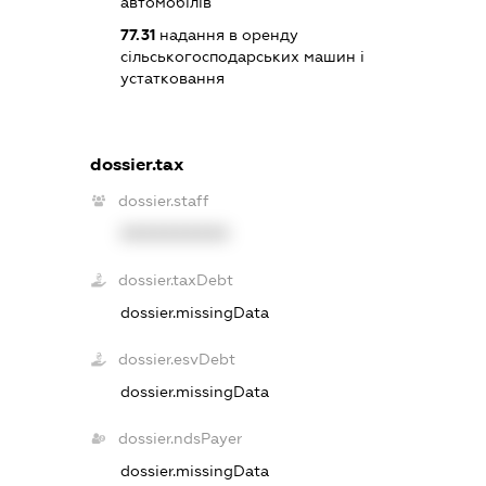
автомобілів
77.31
надання в оренду
сільськогосподарських машин і
устатковання
dossier.tax
dossier.staff
XXXXXXXXXX
dossier.taxDebt
dossier.missingData
dossier.esvDebt
dossier.missingData
dossier.ndsPayer
dossier.missingData