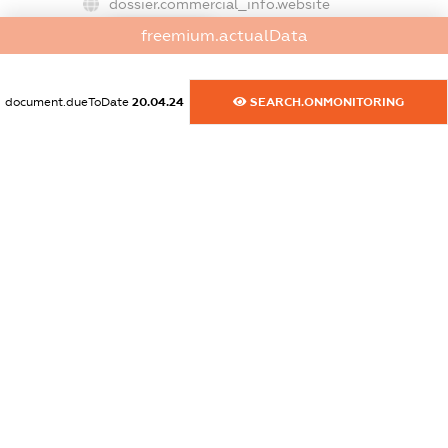
dossier.commercial_info.website
XXXXXXXXXX
freemium.actualData
dossier.commercial_info.activity
XXXXXXXXXX
document.dueToDate
20.04.24
SEARCH.ONMONITORING
freemium.exampleText_1
freemium.exampleText_2
freemium.anonymousPerSearch2
FREEMIUM.DETAILS
FREEMIUM.REGISTER