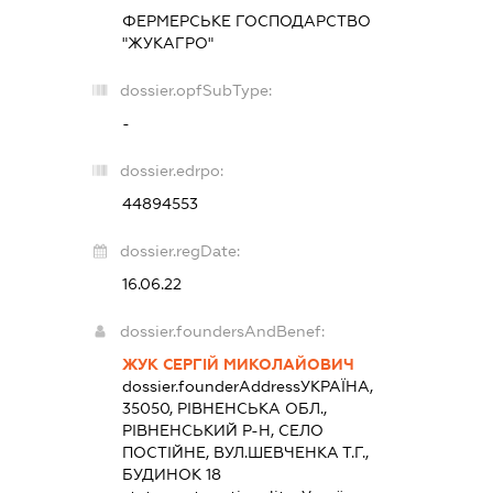
ФЕРМЕРСЬКЕ ГОСПОДАРСТВО
"ЖУКАГРО"
dossier.opfSubType:
-
dossier.edrpo:
44894553
dossier.regDate:
16.06.22
dossier.foundersAndBenef:
ЖУК СЕРГІЙ МИКОЛАЙОВИЧ
dossier.founderAddress
УКРАЇНА,
35050, РІВНЕНСЬКА ОБЛ.,
РІВНЕНСЬКИЙ Р-Н, СЕЛО
ПОСТІЙНЕ, ВУЛ.ШЕВЧЕНКА Т.Г.,
БУДИНОК 18