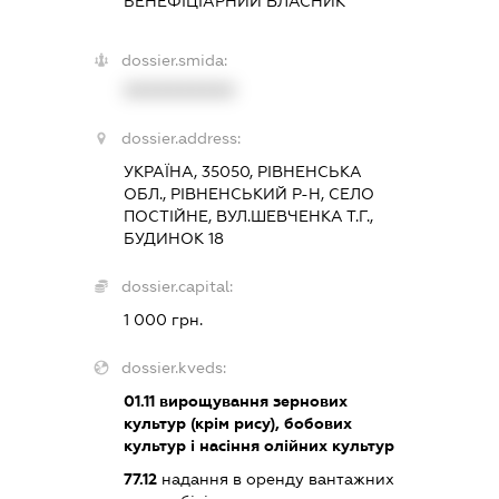
БЕНЕФІЦІАРНИЙ ВЛАСНИК
dossier.smida:
XXXXXXXXXX
dossier.address:
УКРАЇНА, 35050, РІВНЕНСЬКА
ОБЛ., РІВНЕНСЬКИЙ Р-Н, СЕЛО
ПОСТІЙНЕ, ВУЛ.ШЕВЧЕНКА Т.Г.,
БУДИНОК 18
dossier.capital:
1 000 грн.
dossier.kveds:
01.11
вирощування зернових
культур (крім рису), бобових
культур і насіння олійних культур
77.12
надання в оренду вантажних