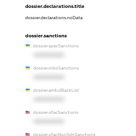
dossier.declarations.title
dossier.declarations.noData
dossier.sanctions
dossier.specSanctions
XXXXXXXXXX
dossier.rnboSanctions
XXXXXXXXXX
dossier.amkuBlackList
XXXXXXXXXX
dossier.ofacSanctions
XXXXXXXXXX
dossier.ofacNonSdnSanctions