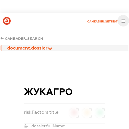
CAHEADER.GETTEST
CAHEADER.SEARCH
document.dossier
ЖУКАГРО
riskFactors.title
0
0
0
dossier.fullName: