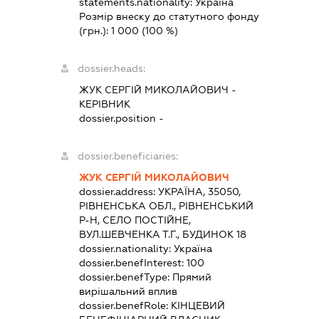
statements.nationality:
Україна
Розмір внеску до статутного фонду
(грн.):
1 000
(100 %)
dossier.heads:
ЖУК СЕРГІЙ МИКОЛАЙОВИЧ
-
КЕРІВНИК
dossier.position -
dossier.beneficiaries:
ЖУК СЕРГІЙ МИКОЛАЙОВИЧ
dossier.address:
УКРАЇНА, 35050,
РІВНЕНСЬКА ОБЛ., РІВНЕНСЬКИЙ
Р-Н, СЕЛО ПОСТІЙНЕ,
ВУЛ.ШЕВЧЕНКА Т.Г., БУДИНОК 18
dossier.nationality:
Україна
dossier.benefInterest:
100
dossier.benefType:
Прямий
вирішальний вплив
dossier.benefRole:
КІНЦЕВИЙ