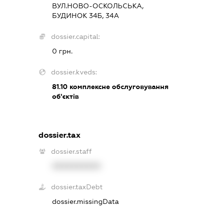
ВУЛ.НОВО-ОСКОЛЬСЬКА,
БУДИНОК 34Б, 34А
dossier.capital:
0 грн.
dossier.kveds:
81.10
комплексне обслуговування
об'єктів
dossier.tax
dossier.staff
XXXXXXXXXX
dossier.taxDebt
dossier.missingData