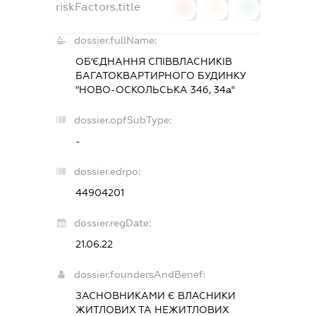
riskFactors.title
0
0
0
dossier.fullName:
ОБ'ЄДНАННЯ СПІВВЛАСНИКІВ
БАГАТОКВАРТИРНОГО БУДИНКУ
"НОВО-ОСКОЛЬСЬКА 34б, 34а"
dossier.opfSubType:
-
dossier.edrpo:
44904201
dossier.regDate:
21.06.22
dossier.foundersAndBenef:
ЗАСНОВНИКАМИ Є ВЛАСНИКИ
ЖИТЛОВИХ ТА НЕЖИТЛОВИХ