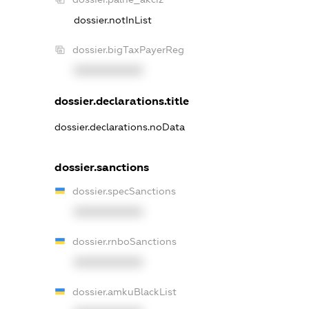
dossier.notInList
dossier.bigTaxPayerReg
XXXXXXXXXX
dossier.declarations.title
dossier.declarations.noData
dossier.sanctions
dossier.specSanctions
XXXXXXXXXX
dossier.rnboSanctions
XXXXXXXXXX
dossier.amkuBlackList