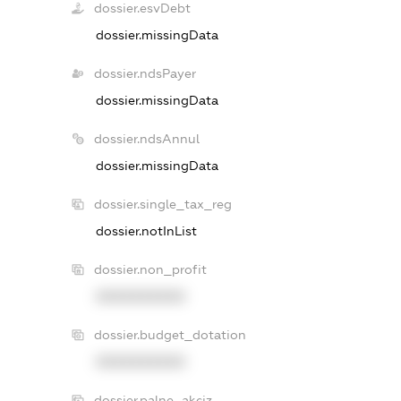
dossier.esvDebt
dossier.missingData
dossier.ndsPayer
dossier.missingData
dossier.ndsAnnul
dossier.missingData
dossier.single_tax_reg
dossier.notInList
dossier.non_profit
XXXXXXXXXX
dossier.budget_dotation
XXXXXXXXXX
dossier.palne_akciz