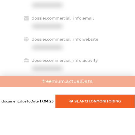
XXXXXXXXXX
dossier.commercial_info.email
XXXXXXXXXX
dossier.commercial_info.website
XXXXXXXXXX
dossier.commercial_info.activity
XXXXXXXXXX
freemium.actualData
freemium.exampleText_1
freemium.exampleText_2
document.dueToDate
17.04.25
SEARCH.ONMONITORING
freemium.anonymousPerSearch2
FREEMIUM.DETAILS
FREEMIUM.REGISTER