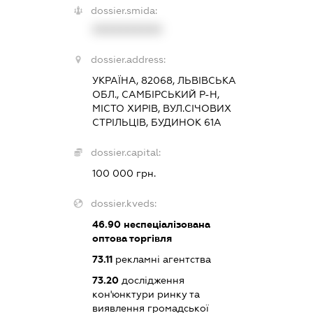
dossier.smida:
XXXXXXXXXX
dossier.address:
УКРАЇНА, 82068, ЛЬВІВСЬКА
ОБЛ., САМБІРСЬКИЙ Р-Н,
МІСТО ХИРІВ, ВУЛ.СІЧОВИХ
СТРІЛЬЦІВ, БУДИНОК 61А
dossier.capital:
100 000 грн.
dossier.kveds:
46.90
неспеціалізована
оптова торгівля
73.11
рекламні агентства
73.20
дослідження
кон'юнктури ринку та
виявлення громадської