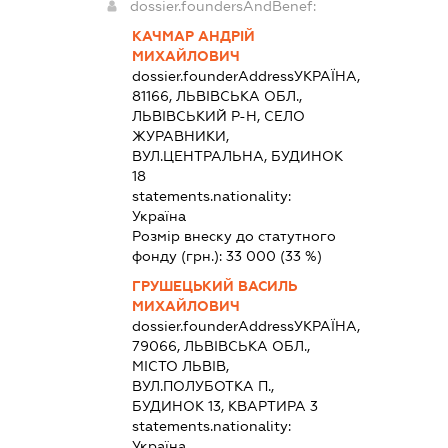
dossier.foundersAndBenef:
КАЧМАР АНДРІЙ
МИХАЙЛОВИЧ
dossier.founderAddress
УКРАЇНА,
81166, ЛЬВІВСЬКА ОБЛ.,
ЛЬВІВСЬКИЙ Р-Н, СЕЛО
ЖУРАВНИКИ,
ВУЛ.ЦЕНТРАЛЬНА, БУДИНОК
18
statements.nationality:
Україна
Розмір внеску до статутного
фонду (грн.):
33 000
(33 %)
ГРУШЕЦЬКИЙ ВАСИЛЬ
МИХАЙЛОВИЧ
dossier.founderAddress
УКРАЇНА,
79066, ЛЬВІВСЬКА ОБЛ.,
МІСТО ЛЬВІВ,
ВУЛ.ПОЛУБОТКА П.,
БУДИНОК 13, КВАРТИРА 3
statements.nationality:
Україна