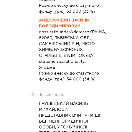
Розмір внеску до статутного
фонду (грн.):
33 000
(33 %)
АНДРУСИШИН ВАСИЛЬ
ВОЛОДИМИРОВИЧ
dossier.founderAddress
УКРАЇНА,
82060, ЛЬВІВСЬКА ОБЛ.,
САМБІРСЬКИЙ Р-Н, МІСТО
ХИРІВ, ВУЛ.СІЧОВИХ
СТРІЛЬЦІВ, БУДИНОК 61А
statements.nationality:
Україна
Розмір внеску до статутного
фонду (грн.):
34 000
(34 %)
dossier.heads:
ГРУШЕЦЬКИЙ ВАСИЛЬ
МИХАЙЛОВИЧ
-
ПРЕДСТАВНИК
ВЧИНЯТИ ДІЇ
ВІД ІМЕНІ ЮРИДИЧНОЇ
ОСОБИ, У ТОМУ ЧИСЛІ