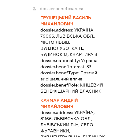
dossier.beneficiaries:
ГРУШЕЦЬКИЙ ВАСИЛЬ
МИХАЙЛОВИЧ
dossier.address:
УКРАЇНА,
79066, ЛЬВІВСЬКА ОБЛ.,
МІСТО ЛЬВІВ,
ВУЛ.ПОЛУБОТКА П.,
БУДИНОК 13, КВАРТИРА 3
dossier.nationality:
Україна
dossier.benefInterest:
33
dossier.benefType:
Прямий
вирішальний вплив
dossier.benefRole:
КІНЦЕВИЙ
БЕНЕФІЦІАРНИЙ ВЛАСНИК
КАЧМАР АНДРІЙ
МИХАЙЛОВИЧ
dossier.address:
УКРАЇНА,
81166, ЛЬВІВСЬКА ОБЛ.,
ЛЬВІВСЬКИЙ Р-Н, СЕЛО
ЖУРАВНИКИ,
ВУЛ.ЦЕНТРАЛЬНА, БУДИНОК