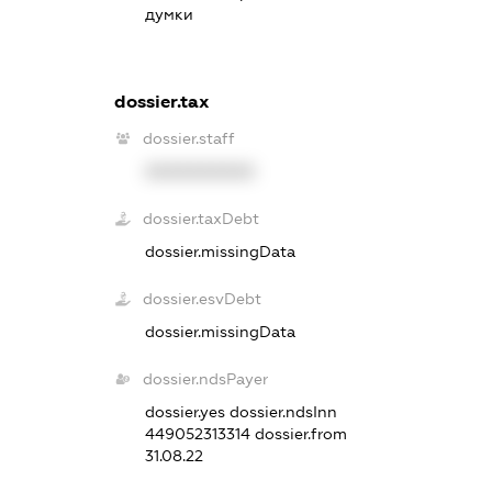
думки
dossier.tax
dossier.staff
XXXXXXXXXX
dossier.taxDebt
dossier.missingData
dossier.esvDebt
dossier.missingData
dossier.ndsPayer
dossier.yes
dossier.ndsInn
449052313314
dossier.from
31.08.22