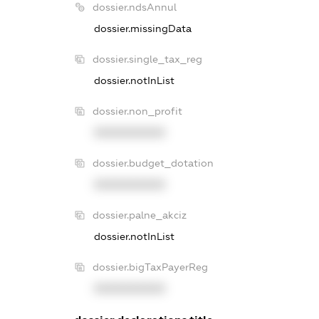
dossier.ndsAnnul
dossier.missingData
dossier.single_tax_reg
dossier.notInList
dossier.non_profit
XXXXXXXXXX
dossier.budget_dotation
XXXXXXXXXX
dossier.palne_akciz
dossier.notInList
dossier.bigTaxPayerReg
XXXXXXXXXX