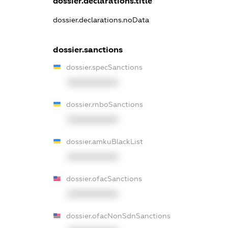
dossier.declarations.title
dossier.declarations.noData
dossier.sanctions
dossier.specSanctions
XXXXXXXXXX
dossier.rnboSanctions
XXXXXXXXXX
dossier.amkuBlackList
XXXXXXXXXX
dossier.ofacSanctions
XXXXXXXXXX
dossier.ofacNonSdnSanctions