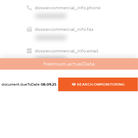
dossier.commercial_info.phone
XXXXXXXXXX
dossier.commercial_info.fax
XXXXXXXXXX
dossier.commercial_info.email
XXXXXXXXXX
freemium.actualData
dossier.commercial_info.website
XXXXXXXXXX
document.dueToDate
08.09.25
SEARCH.ONMONITORING
dossier.commercial_info.activity
XXXXXXXXXX
freemium.exampleText_1
freemium.exampleText_2