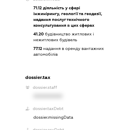
71.12
діяльність у сфері
інжинірингу, геології та геодезії,
надання послуг технічного
консультування в цих сферах
41.20
будівництво житлових і
нежитлових будівель
77.12
надання в оренду вантажних
автомобілів
dossier.tax
dossier.staff
XXXXXXXXXX
dossier.taxDebt
dossier.missingData
dossier.esvDebt