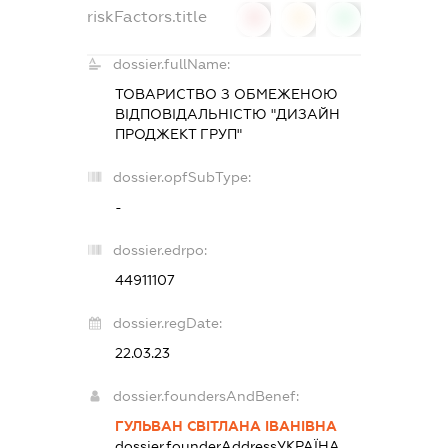
riskFactors.title
0
0
0
dossier.fullName:
ТОВАРИСТВО З ОБМЕЖЕНОЮ
ВІДПОВІДАЛЬНІСТЮ "ДИЗАЙН
ПРОДЖЕКТ ГРУП"
dossier.opfSubType:
-
dossier.edrpo:
44911107
dossier.regDate:
22.03.23
dossier.foundersAndBenef:
ГУЛЬВАН СВІТЛАНА ІВАНІВНА
dossier.founderAddress
УКРАЇНА,