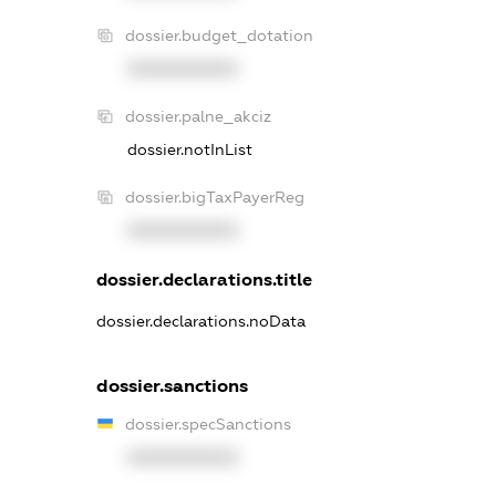
dossier.budget_dotation
XXXXXXXXXX
dossier.palne_akciz
dossier.notInList
dossier.bigTaxPayerReg
XXXXXXXXXX
dossier.declarations.title
dossier.declarations.noData
dossier.sanctions
dossier.specSanctions
XXXXXXXXXX