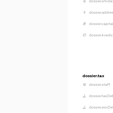
dossier.smida
dossier.addres
dossier.capital
dossier.kveds:
dossier.tax
dossier.staff
dossier.taxDe
dossier.esvDe