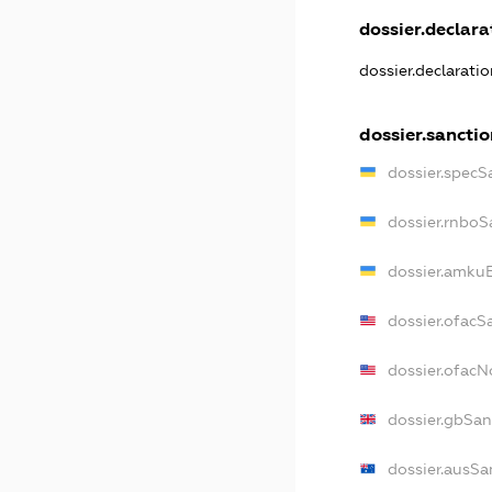
dossier.declarat
dossier.declarati
dossier.sancti
dossier.specS
dossier.rnboS
dossier.amkuB
dossier.ofacS
dossier.ofac
dossier.gbSan
dossier.ausSa