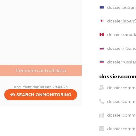
dossier.euSan
dossier.japan
dossier.cana
dossier.rfSan
dossier.russia
freemium.actualData
dossier.comm
document.dueToDate
29.04.25
dossier.comme
SEARCH.ONMONITORING
dossier.comm
dossier.comme
dossier.comme