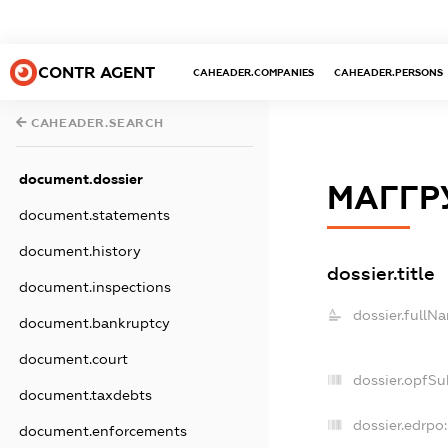
CONTR AGENT
CAHEADER.COMPANIES
CAHEADER.PERSONS
CAHEADER.SEARCH
document.dossier
МАГГР
document.statements
document.history
dossier.title
document.inspections
dossier.fullN
document.bankruptcy
document.court
dossier.opfSu
document.taxdebts
dossier.edrpo:
document.enforcements