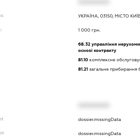
:
XXXXXXXXXX
s:
УКРАЇНА, 03150, МІСТО КИ
:
1 000 грн.
68.32
управління нерухоми
основі контракту
81.10
комплексне обслуговув
81.21
загальне прибирання 
XXXXXXXXXX
bt
dossier.missingData
bt
dossier.missingData