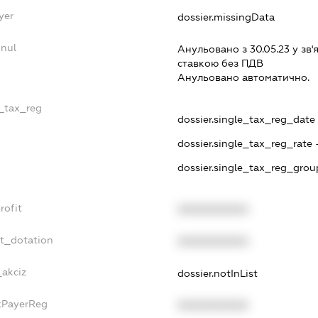
yer
dossier.missingData
nnul
Анульовано з 30.05.23 у зв'я
ставкою без ПДВ
Анульовано автоматично.
e_tax_reg
dossier.single_tax_reg_date 
dossier.single_tax_reg_rate 
dossier.single_tax_reg_grou
rofit
XXXXXXXXXX
et_dotation
XXXXXXXXXX
_akciz
dossier.notInList
axPayerReg
XXXXXXXXXX