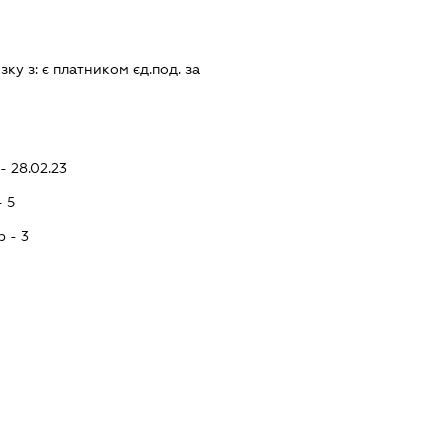
зку з:
є платником єд.под. за
- 28.02.23
- 5
p - 3