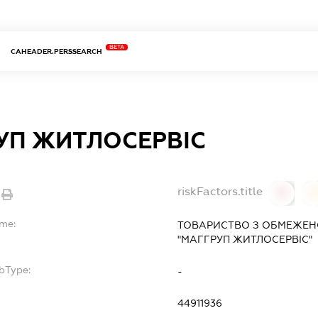
BETA
CAHEADER.PERSSEARCH
УП ЖИТЛОСЕРВІС
riskFactors.title
0
ame:
ТОВАРИСТВО З ОБМЕЖЕН
"МАГГРУП ЖИТЛОСЕРВІС"
bType:
-
44911936