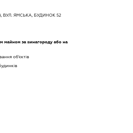
ЇВ, ВУЛ. ЯМСЬКА, БУДИНОК 52
м майном за винагороду або на
ання об'єктів
будинків