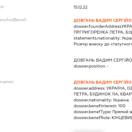
te:
15.12.22
dersAndBenef:
ДОВГАНЬ ВАДИМ СЕРГІЙ
dossier.founderAddress
УКРА
ПР.ГРИГОРЕНКА ПЕТРА, БУ
statements.nationality:
Укра
Розмір внеску до статутног
:
ДОВГАНЬ ВАДИМ СЕРГІЙ
dossier.position -
ciaries:
ДОВГАНЬ ВАДИМ СЕРГІЙ
dossier.address:
УКРАЇНА, 0
ПЕТРА, БУДИНОК 11А, КВАР
dossier.nationality:
Україна
dossier.benefInterest:
100
dossier.benefType:
Прямий в
dossier.benefRole:
КІНЦЕВИ