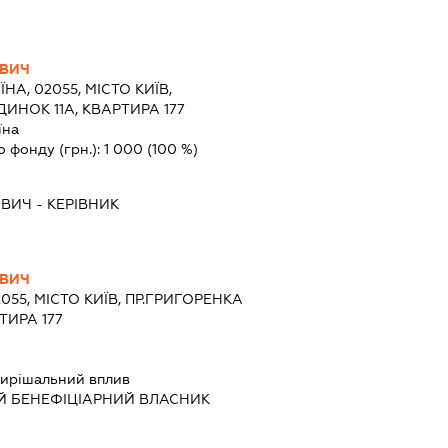
ОВИЧ
ЇНА, 02055, МІСТО КИЇВ,
ДИНОК 11А, КВАРТИРА 177
їна
о фонду (грн.):
1 000
(100 %)
ОВИЧ
-
КЕРІВНИК
ОВИЧ
2055, МІСТО КИЇВ, ПР.ГРИГОРЕНКА
ТИРА 177
ирішальний вплив
Й БЕНЕФІЦІАРНИЙ ВЛАСНИК