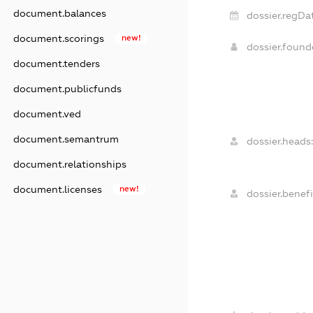
document.balances
dossier.regDa
document.scorings
new!
dossier.foun
document.tenders
document.publicfunds
document.ved
document.semantrum
dossier.heads
document.relationships
document.licenses
new!
dossier.benefi