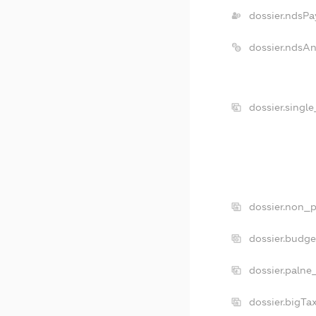
dossier.ndsPa
dossier.ndsA
dossier.singl
dossier.non_p
dossier.budg
dossier.palne
dossier.bigT