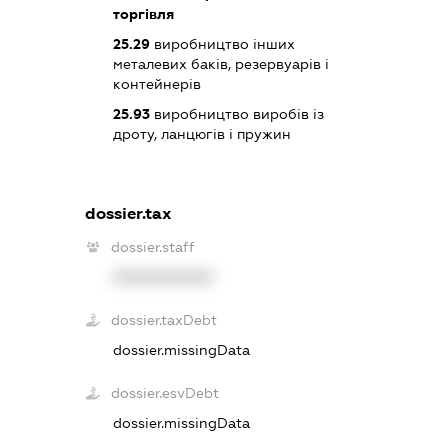
торгівля
25.29
виробництво інших
металевих баків, резервуарів і
контейнерів
25.93
виробництво виробів із
дроту, ланцюгів і пружин
dossier.tax
dossier.staff
XXXXXXXXXX
dossier.taxDebt
dossier.missingData
dossier.esvDebt
dossier.missingData