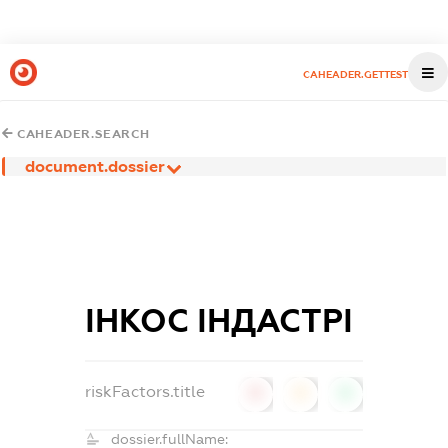
CAHEADER.GETTEST
CAHEADER.SEARCH
document.dossier
ІНКОС ІНДАСТРІ
riskFactors.title
0
0
0
dossier.fullName: