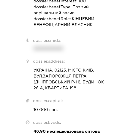
dossier.benefInterest:
100
dossier.benefType:
Прямий
вирішальний вплив
dossier.benefRole:
КІНЦЕВИЙ
БЕНЕФІЦІАРНИЙ ВЛАСНИК
dossier.smida:
XXXXXXXXXX
dossier.address:
УКРАЇНА, 02125, МІСТО КИЇВ,
ВУЛ.ЗАПОРОЖЦЯ ПЕТРА
(ДНІПРОВСЬКИЙ Р-Н), БУДИНОК
26 А, КВАРТИРА 198
dossier.capital:
10 000 грн.
dossier.kveds:
46.90
неспеціалізована оптова