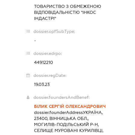
ТОВАРИСТВО З ОБМЕЖЕНОЮ
ВІДПОВІДАЛЬНІСТЮ "ІНКОС
ІНДАСТРІ"
dossier.opfSubType:
-
dossier.edrpo:
44912210
dossier.regDate:
19.03.23
dossier.foundersAndBenef:
БІЛИК СЕРГІЙ ОЛЕКСАНДРОВИЧ
dossier.founderAddress
УКРАЇНА,
23400, ВІННИЦЬКА ОБЛ.,
МОГИЛІВ-ПОДІЛЬСЬКИЙ Р-Н,
СЕЛИЩЕ МУРОВАНІ КУРИЛІВЦІ,