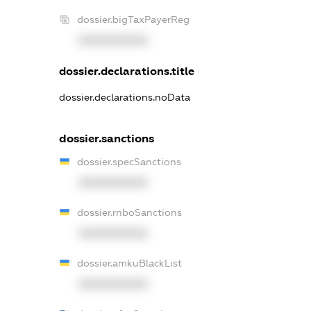
dossier.bigTaxPayerReg
XXXXXXXXXX
dossier.declarations.title
dossier.declarations.noData
dossier.sanctions
dossier.specSanctions
XXXXXXXXXX
dossier.rnboSanctions
XXXXXXXXXX
dossier.amkuBlackList
XXXXXXXXXX