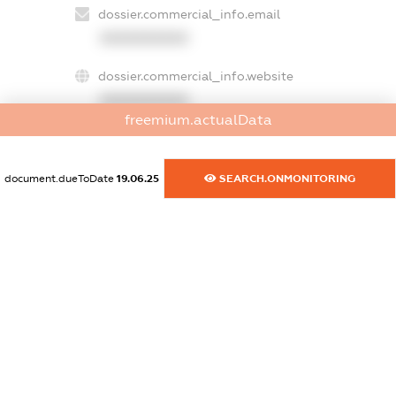
dossier.commercial_info.email
XXXXXXXXXX
dossier.commercial_info.website
XXXXXXXXXX
freemium.actualData
dossier.commercial_info.activity
XXXXXXXXXX
document.dueToDate
19.06.25
SEARCH.ONMONITORING
freemium.exampleText_1
freemium.exampleText_2
freemium.anonymousPerSearch2
FREEMIUM.DETAILS
FREEMIUM.REGISTER