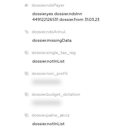
dossier.ndsPayer
dossier.yes
dossier.ndsInn
449122126531
dossier.from 31.03.23
dossier.ndsAnnul
dossier.missingData
dossier.single_tax_reg
dossier.notInList
dossier.non_profit
XXXXXXXXXX
dossier.budget_dotation
XXXXXXXXXX
dossier.palne_akciz
dossier.notInList