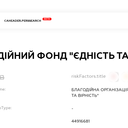
BETA
CAHEADER.PERSSEARCH
ІЙНИЙ ФОНД "ЄДНІСТЬ ТА 
riskFactors.title
0
0
me:
БЛАГОДІЙНА ОРГАНІЗАЦІ
ТА ВІРНІСТЬ"
bType:
-
44916681