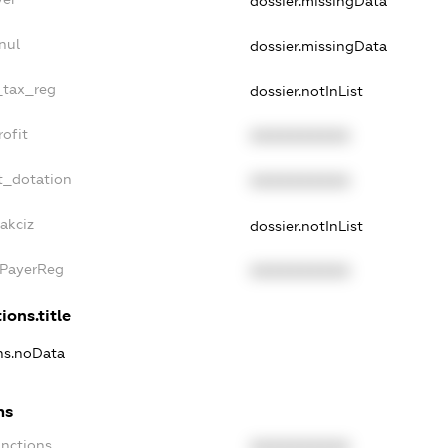
dossier.missingData
nul
dossier.missingData
e_tax_reg
dossier.notInList
rofit
XXXXXXXXXX
t_dotation
XXXXXXXXXX
akciz
dossier.notInList
xPayerReg
XXXXXXXXXX
ions.title
ons.noData
ns
anctions
XXXXXXXXXX