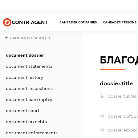
CONTR AGENT
CAHEADER.COMPANIES
CAHEADER.PERSONS
CAHEADER.SEARCH
document.dossier
БЛАГОД
document.statements
document.history
dossier.title
document.inspections
dossier.fullNa
document.bankruptcy
document.court
dossier.opfSu
document.taxdebts
dossier.edrpo:
document.enforcements