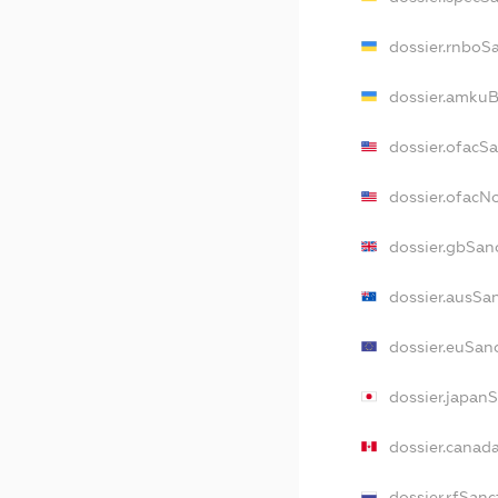
dossier.rnboS
dossier.amkuB
dossier.ofacS
dossier.ofac
dossier.gbSan
dossier.ausSa
dossier.euSan
dossier.japan
dossier.canad
dossier.rfSanc