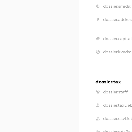
dossier.smida:
dossier.addres
dossier.capital
dossier.kveds:
dossier.tax
dossier.staff
dossier.taxDe
dossier.esvDe
dossier.ndsPa