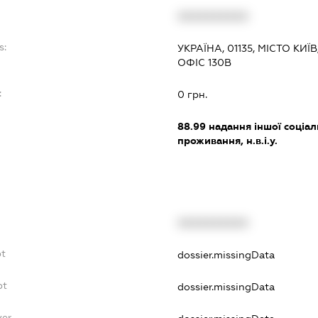
XXXXXXXXXX
s:
УКРАЇНА, 01135, МІСТО КИ
ОФІС 130В
:
0 грн.
88.99
надання іншої соціал
проживання, н.в.і.у.
XXXXXXXXXX
bt
dossier.missingData
bt
dossier.missingData
yer