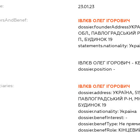
e:
23.01.23
ersAndBenef:
ІВЛЄВ ОЛЕГ ІГОРОВИЧ
dossier.founderAddress
УКРА
ОБЛ., ПАВЛОГРАДСЬКИЙ Р-
П., БУДИНОК 19
statements.nationality:
Укра
ІВЛЄВ ОЛЕГ ІГОРОВИЧ
-
К
dossier.position -
iaries:
ІВЛЄВ ОЛЕГ ІГОРОВИЧ
dossier.address:
УКРАЇНА, 5
ПАВЛОГРАДСЬКИЙ Р-Н, МІС
БУДИНОК 19
dossier.nationality:
Україна
dossier.benefInterest:
-
dossier.benefType:
Не прями
dossier.benefRole:
КІНЦЕВИ