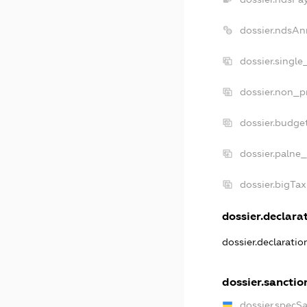
dossier.ndsAn
dossier.singl
dossier.non_p
dossier.budge
dossier.palne_
dossier.bigTa
dossier.declarat
dossier.declarati
dossier.sanctio
dossier.specS