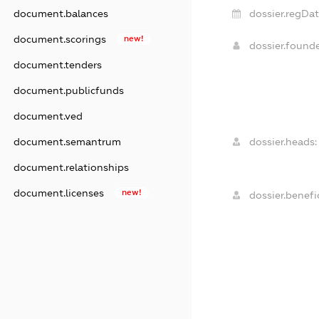
document.balances
dossier.regDat
document.scorings
new!
dossier.found
document.tenders
document.publicfunds
document.ved
document.semantrum
dossier.heads:
document.relationships
document.licenses
new!
dossier.benefic