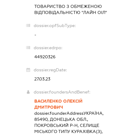
ТОВАРИСТВО З ОБМЕЖЕНОЮ
ВІДПОВІДАЛЬНІСТЮ "ЛАЙН ОІЛ"
dossier.opfSubType:
-
dossier.edrpo:
44920326
dossier.regDate:
27.03.23
dossier.foundersAndBenef:
ВАСИЛЕНКО ОЛЕКСІЙ
ДМИТРОВИЧ
dossier.founderAddress
УКРАЇНА,
85490, ДОНЕЦЬКА ОБЛ.,
ПОКРОВСЬКИЙ Р-Н, СЕЛИЩЕ
МІСЬКОГО ТИПУ КУРАХІВКА(З),