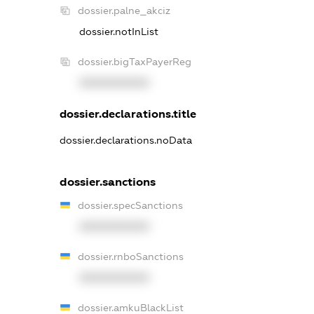
dossier.palne_akciz
dossier.notInList
dossier.bigTaxPayerReg
XXXXXXXXXX
dossier.declarations.title
dossier.declarations.noData
dossier.sanctions
dossier.specSanctions
XXXXXXXXXX
dossier.rnboSanctions
XXXXXXXXXX
dossier.amkuBlackList