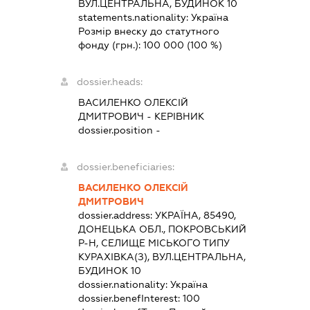
ВУЛ.ЦЕНТРАЛЬНА, БУДИНОК 10
statements.nationality:
Україна
Розмір внеску до статутного
фонду (грн.):
100 000
(100 %)
dossier.heads:
ВАСИЛЕНКО ОЛЕКСІЙ
ДМИТРОВИЧ
-
КЕРІВНИК
dossier.position -
dossier.beneficiaries:
ВАСИЛЕНКО ОЛЕКСІЙ
ДМИТРОВИЧ
dossier.address:
УКРАЇНА, 85490,
ДОНЕЦЬКА ОБЛ., ПОКРОВСЬКИЙ
Р-Н, СЕЛИЩЕ МІСЬКОГО ТИПУ
КУРАХІВКА(З), ВУЛ.ЦЕНТРАЛЬНА,
БУДИНОК 10
dossier.nationality:
Україна
dossier.benefInterest:
100