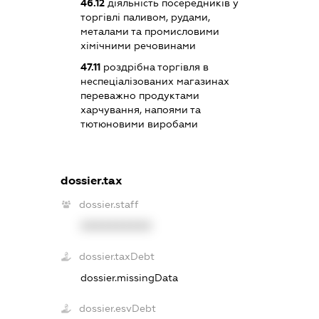
46.12
діяльність посередників у
торгівлі паливом, рудами,
металами та промисловими
хімічними речовинами
47.11
роздрібна торгівля в
неспеціалізованих магазинах
переважно продуктами
харчування, напоями та
тютюновими виробами
dossier.tax
dossier.staff
XXXXXXXXXX
dossier.taxDebt
dossier.missingData
dossier.esvDebt