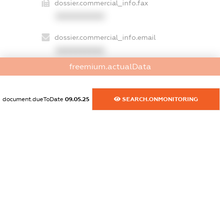
dossier.commercial_info.fax
XXXXXXXXXX
dossier.commercial_info.email
XXXXXXXXXX
freemium.actualData
dossier.commercial_info.website
XXXXXXXXXX
document.dueToDate
09.05.25
SEARCH.ONMONITORING
dossier.commercial_info.activity
XXXXXXXXXX
freemium.exampleText_1
freemium.exampleText_2
freemium.anonymousPerSearch2
FREEMIUM.DETAILS
FREEMIUM.REGISTER