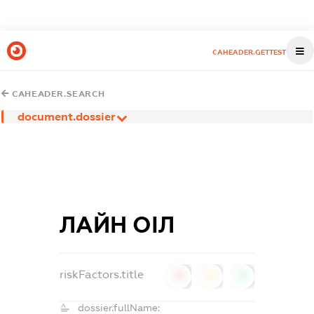
CAHEADER.GETTEST
CAHEADER.SEARCH
document.dossier
ЛАЙН ОІЛ
riskFactors.title
0
0
0
dossier.fullName: