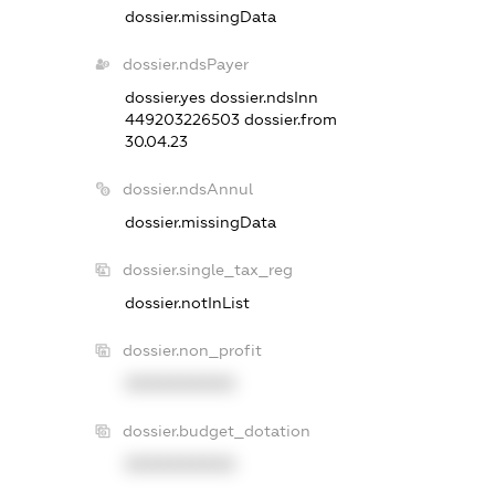
dossier.missingData
dossier.ndsPayer
dossier.yes
dossier.ndsInn
449203226503
dossier.from
30.04.23
dossier.ndsAnnul
dossier.missingData
dossier.single_tax_reg
dossier.notInList
dossier.non_profit
XXXXXXXXXX
dossier.budget_dotation
XXXXXXXXXX