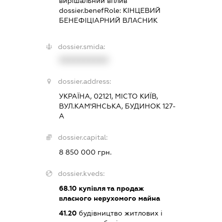
вирішальний вплив
dossier.benefRole:
КІНЦЕВИЙ
БЕНЕФІЦІАРНИЙ ВЛАСНИК
dossier.smida:
XXXXXXXXXX
dossier.address:
УКРАЇНА, 02121, МІСТО КИЇВ,
ВУЛ.КАМ'ЯНСЬКА, БУДИНОК 127-
А
dossier.capital:
8 850 000 грн.
dossier.kveds:
68.10
купівля та продаж
власного нерухомого майна
41.20
будівництво житлових і