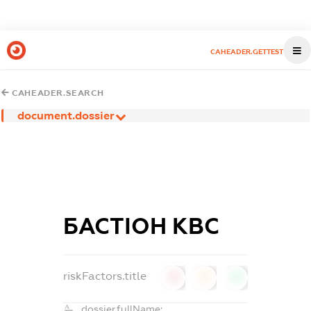
CAHEADER.GETTEST
CAHEADER.SEARCH
document.dossier
БАСТІОН КВС
riskFactors.title
0
0
0
dossier.fullName: