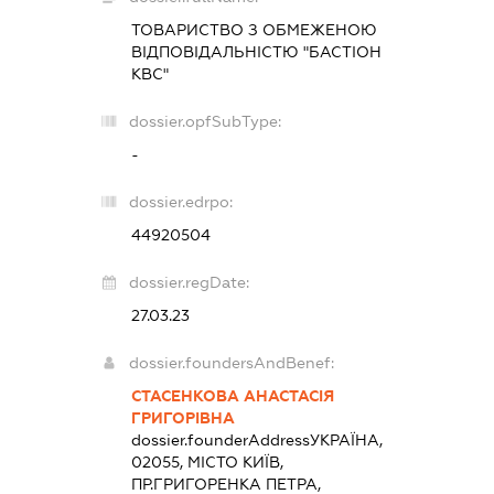
ТОВАРИСТВО З ОБМЕЖЕНОЮ
ВІДПОВІДАЛЬНІСТЮ "БАСТІОН
КВС"
dossier.opfSubType:
-
dossier.edrpo:
44920504
dossier.regDate:
27.03.23
dossier.foundersAndBenef:
СТАСЕНКОВА АНАСТАСІЯ
ГРИГОРІВНА
dossier.founderAddress
УКРАЇНА,
02055, МІСТО КИЇВ,
ПР.ГРИГОРЕНКА ПЕТРА,