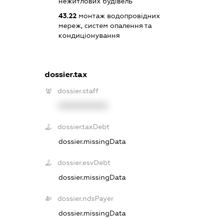
нежитлових будівель
43.22
монтаж водопровідних
мереж, систем опалення та
кондиціонування
dossier.tax
dossier.staff
XXXXXXXXXX
dossier.taxDebt
dossier.missingData
dossier.esvDebt
dossier.missingData
dossier.ndsPayer
dossier.missingData