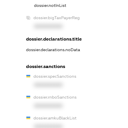
dossier.notInList
dossier.bigTaxPayerReg
XXXXXXXXXX
dossier.declarations.title
dossier.declarations.noData
dossier.sanctions
dossier.specSanctions
XXXXXXXXXX
dossier.rnboSanctions
XXXXXXXXXX
dossier.amkuBlackList
XXXXXXXXXX