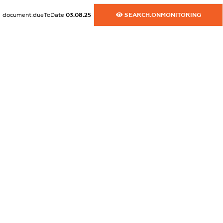
XXXXXXXXXX
document.dueToDate
03.08.25
SEARCH.ONMONITORING
dossier.commercial_info.email
XXXXXXXXXX
dossier.commercial_info.website
XXXXXXXXXX
dossier.commercial_info.activity
XXXXXXXXXX
freemium.exampleText_1
freemium.exampleText_2
freemium.anonymousPerSearch2
FREEMIUM.DETAILS
FREEMIUM.REGISTER