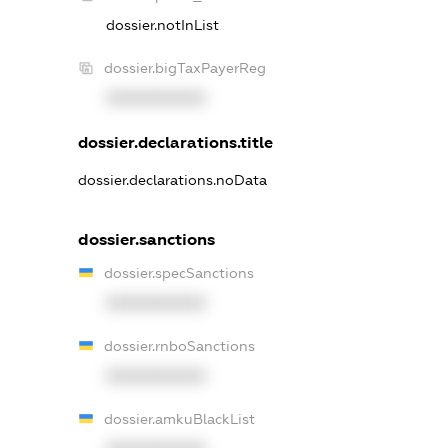
dossier.notInList
dossier.bigTaxPayerReg
XXXXXXXXXX
dossier.declarations.title
dossier.declarations.noData
dossier.sanctions
dossier.specSanctions
XXXXXXXXXX
dossier.rnboSanctions
XXXXXXXXXX
dossier.amkuBlackList