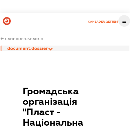
CAHEADER.GETTEST
CAHEADER.SEARCH
document.dossier
Громадська
організація
"Пласт -
Національна