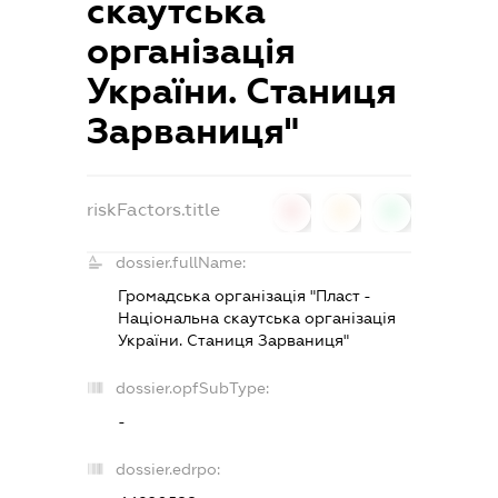
скаутська
організація
України. Станиця
Зарваниця"
riskFactors.title
0
0
0
dossier.fullName:
Громадська організація "Пласт -
Національна скаутська організація
України. Станиця Зарваниця"
dossier.opfSubType:
-
dossier.edrpo: