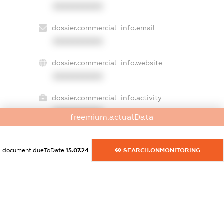
XXXXXXXXXX
dossier.commercial_info.email
XXXXXXXXXX
dossier.commercial_info.website
XXXXXXXXXX
dossier.commercial_info.activity
XXXXXXXXXX
freemium.actualData
document.dueToDate
15.07.24
SEARCH.ONMONITORING
freemium.exampleText_1
freemium.exampleText_2
freemium.anonymousPerSearch2
FREEMIUM.DETAILS
FREEMIUM.REGISTER