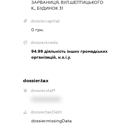
ЗАРВАНИЦЯ, ВУЛ.ШЕПТИЦЬКОГО
К., БУДИНОК 31
dossier.capital:
0 грн.
dossier.kveds:
94.99
діяльність інших громадських
організацій, н.в.і.у.
dossier.tax
dossier.staff
XXXXXXXXXX
dossier.taxDebt
dossier.missingData