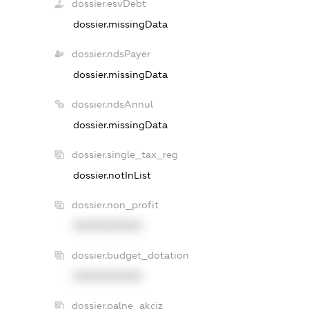
dossier.esvDebt
dossier.missingData
dossier.ndsPayer
dossier.missingData
dossier.ndsAnnul
dossier.missingData
dossier.single_tax_reg
dossier.notInList
dossier.non_profit
XXXXXXXXXX
dossier.budget_dotation
XXXXXXXXXX
dossier.palne_akciz