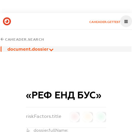
CAHEADER.GETTEST
CAHEADER.SEARCH
document.dossier
«РЕФ ЕНД БУС»
riskFactors.title
0
0
0
dossier.fullName: