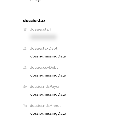
dossier.tax
dossier.staff
XXXXXXXXXX
dossier.taxDebt
dossier.missingData
dossier.esvDebt
dossier.missingData
dossier.ndsPayer
dossier.missingData
dossier.ndsAnnul
dossier.missingData