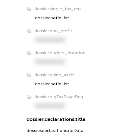
dossier.single_tax_reg
dossier.notInList
dossier.non_profit
XXXXXXXXXX
dossier.budget_dotation
XXXXXXXXXX
dossier.palne_akciz
dossier.notInList
dossier.bigTaxPayerReg
XXXXXXXXXX
dossier.declarations.title
dossier.declarations.noData