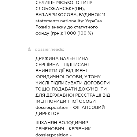
СЕЛИЩЕ МІСЬКОГО ТИПУ
СЛОБОЖАНСЬКЕ(ПН),
ВУЛ.АБРИКОСОВА, БУДИНОК 11
statements.nationality:
Україна
Розмір внеску до статутного
фонду (грн.):
1 000
(100 %)
dossier.heads:
ДРУЖИНА ВАЛЕНТИНА
СЕРГІЇВНА
-
ПІДПИСАНТ
ВЧИНЯТИ ДІЇ ВІД ІМЕНІ
ЮРИДИЧНОЇ ОСОБИ, У ТОМУ
ЧИСЛІ ПІДПИСУВАТИ ДОГОВОРИ
ТОЩО, ПОДАВАТИ ДОКУМЕНТИ
ДЛЯ ДЕРЖАВНОЇ РЕЄСТРАЦІЇ ВІД
ІМЕНІ ЮРИДИЧНОЇ ОСОБИ
dossier.position - ФІНАНСОВИЙ
ДИРЕКТОР
ІШХАНЯН ВОЛОДИМИР
СЕМЕНОВИЧ
-
КЕРІВНИК
dossier.position -