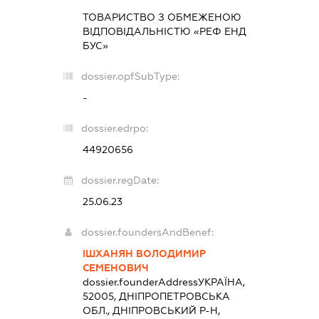
ТОВАРИСТВО З ОБМЕЖЕНОЮ
ВІДПОВІДАЛЬНІСТЮ «РЕФ ЕНД
БУС»
dossier.opfSubType:
-
dossier.edrpo:
44920656
dossier.regDate:
25.06.23
dossier.foundersAndBenef:
ІШХАНЯН ВОЛОДИМИР
СЕМЕНОВИЧ
dossier.founderAddress
УКРАЇНА,
52005, ДНІПРОПЕТРОВСЬКА
ОБЛ., ДНІПРОВСЬКИЙ Р-Н,