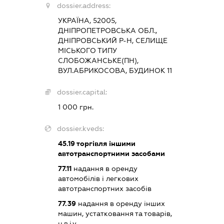
dossier.address:
УКРАЇНА, 52005,
ДНІПРОПЕТРОВСЬКА ОБЛ.,
ДНІПРОВСЬКИЙ Р-Н, СЕЛИЩЕ
МІСЬКОГО ТИПУ
СЛОБОЖАНСЬКЕ(ПН),
ВУЛ.АБРИКОСОВА, БУДИНОК 11
dossier.capital:
1 000 грн.
dossier.kveds:
45.19
торгівля іншими
автотранспортними засобами
77.11
надання в оренду
автомобілів і легкових
автотранспортних засобів
77.39
надання в оренду інших
машин, устатковання та товарів,
н.в.і.у.