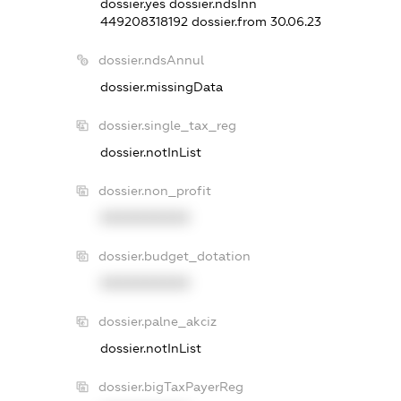
dossier.yes
dossier.ndsInn
449208318192
dossier.from 30.06.23
dossier.ndsAnnul
dossier.missingData
dossier.single_tax_reg
dossier.notInList
dossier.non_profit
XXXXXXXXXX
dossier.budget_dotation
XXXXXXXXXX
dossier.palne_akciz
dossier.notInList
dossier.bigTaxPayerReg