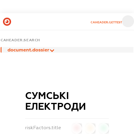
CAHEADER.GETTEST
CAHEADER.SEARCH
document.dossier
СУМСЬКІ
ЕЛЕКТРОДИ
riskFactors.title
0
0
0