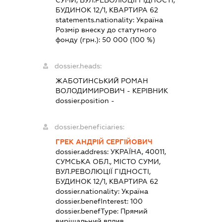
СУМИ, ВУЛ.РЕВОЛЮЦІЇ ГІДНОСТІ,
БУДИНОК 12/1, КВАРТИРА 62
statements.nationality:
Україна
Розмір внеску до статутного
фонду (грн.):
50 000
(100 %)
dossier.heads:
ЖАБОТИНСЬКИЙ РОМАН
ВОЛОДИМИРОВИЧ
-
КЕРІВНИК
dossier.position -
dossier.beneficiaries:
ГРЕК АНДРІЙ СЕРГІЙОВИЧ
dossier.address:
УКРАЇНА, 40011,
СУМСЬКА ОБЛ., МІСТО СУМИ,
ВУЛ.РЕВОЛЮЦІЇ ГІДНОСТІ,
БУДИНОК 12/1, КВАРТИРА 62
dossier.nationality:
Україна
dossier.benefInterest:
100
dossier.benefType:
Прямий
вирішальний вплив