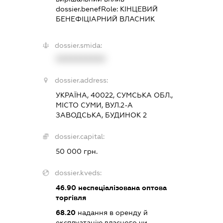
dossier.benefRole:
КІНЦЕВИЙ
БЕНЕФІЦІАРНИЙ ВЛАСНИК
dossier.smida:
XXXXXXXXXX
dossier.address:
УКРАЇНА, 40022, СУМСЬКА ОБЛ.,
МІСТО СУМИ, ВУЛ.2-А
ЗАВОДСЬКА, БУДИНОК 2
dossier.capital:
50 000 грн.
dossier.kveds:
46.90
неспеціалізована оптова
торгівля
68.20
надання в оренду й
експлуатацію власного чи