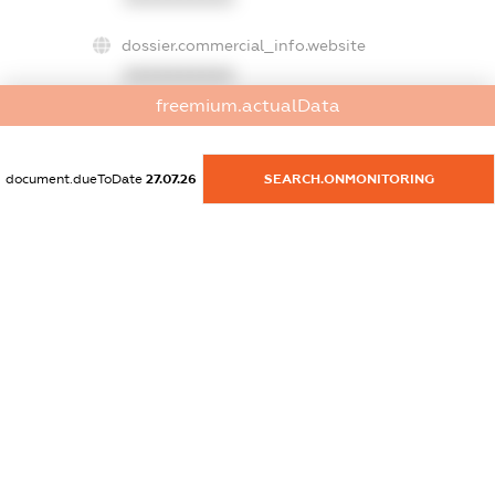
dossier.commercial_info.website
XXXXXXXXXX
freemium.actualData
dossier.commercial_info.activity
XXXXXXXXXX
document.dueToDate
27.07.26
SEARCH.ONMONITORING
freemium.exampleText_1
freemium.exampleText_2
freemium.anonymousPerSearch2
FREEMIUM.DETAILS
FREEMIUM.REGISTER