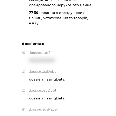
орендованого нерухомого майна
77.39
надання в оренду інших
машин, устатковання та товарів,
н.в.і.у.
dossier.tax
dossier.staff
XXXXXXXXXX
dossier.taxDebt
dossier.missingData
dossier.esvDebt
dossier.missingData
dossier.ndsPayer