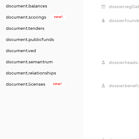
document.balances
dossier.regDat
document.scorings
new!
dossier.foun
document.tenders
document.publicfunds
document.ved
document.semantrum
dossier.heads:
document.relationships
document.licenses
new!
dossier.benefic