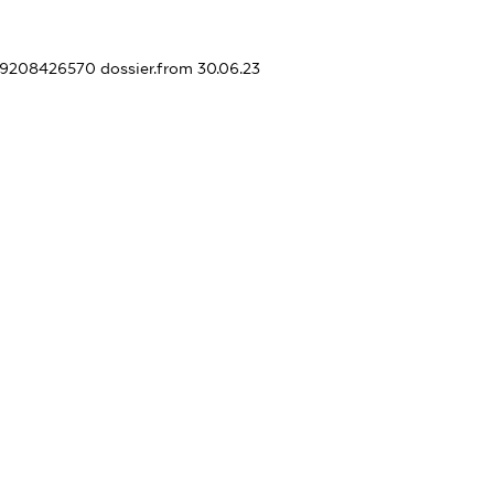
449208426570
dossier.from 30.06.23