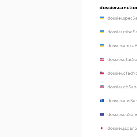
dossier.sanctio
dossier.specS
dossier.rnboS
dossier.amkuB
dossier.ofacS
dossier.ofac
dossier.gbSan
dossier.ausSa
dossier.euSan
dossier.japan