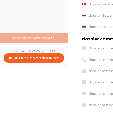
dossier.canad
dossier.rfSanc
dossier.russia
freemium.actualData
dossier.comme
dossier.comme
document.dueToDate
14.11.25
SEARCH.ONMONITORING
dossier.comme
dossier.comme
dossier.comme
dossier.comme
dossier.commer