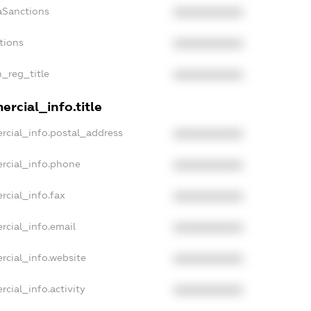
aSanctions
XXXXXXXXXX
tions
XXXXXXXXXX
n_reg_title
XXXXXXXXXX
rcial_info.title
rcial_info.postal_address
XXXXXXXXXX
rcial_info.phone
XXXXXXXXXX
rcial_info.fax
XXXXXXXXXX
rcial_info.email
XXXXXXXXXX
rcial_info.website
XXXXXXXXXX
cial_info.activity
XXXXXXXXXX