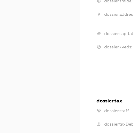
dossier.smida:
dossier.addres
dossier.capital
dossier.kveds:
dossier.tax
dossier.staff
dossier.taxDe