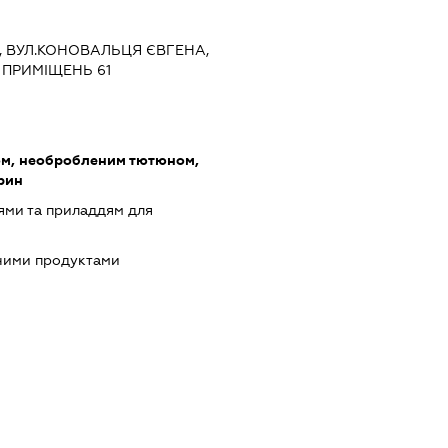
ЇВ, ВУЛ.КОНОВАЛЬЦЯ ЄВГЕНА,
А ПРИМІЩЕНЬ 61
ом, необробленим тютюном,
рин
ями та приладдям для
чними продуктами