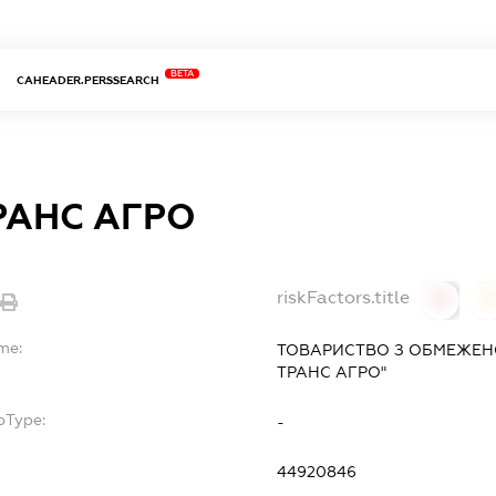
BETA
CAHEADER.PERSSEARCH
РАНС АГРО
riskFactors.title
0
me:
ТОВАРИСТВО З ОБМЕЖЕНО
ТРАНС АГРО"
bType:
-
44920846