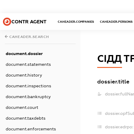
CONTR AGENT
CAHEADER.COMPANIES
CAHEADER.PERSONS
CAHEADER.SEARCH
document.dossier
СІДД Т
document.statements
document.history
dossier.title
document.inspections
dossier.fullNa
document.bankruptcy
document.court
dossier.opfSu
document.taxdebts
dossier.edrpo:
document.enforcements