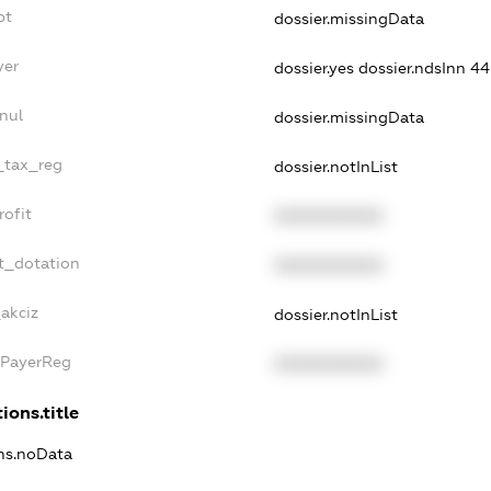
bt
dossier.missingData
yer
dossier.yes
dossier.ndsInn 
nul
dossier.missingData
e_tax_reg
dossier.notInList
rofit
XXXXXXXXXX
t_dotation
XXXXXXXXXX
_akciz
dossier.notInList
xPayerReg
XXXXXXXXXX
ions.title
ons.noData