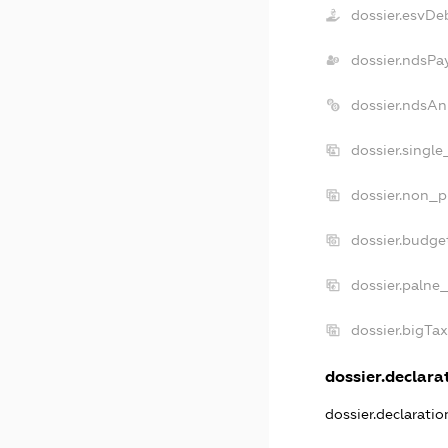
dossier.esvDe
dossier.ndsPa
dossier.ndsAn
dossier.singl
dossier.non_p
dossier.budge
dossier.palne
dossier.bigTa
dossier.declarat
dossier.declarati