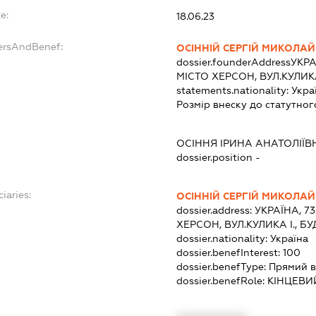
e:
18.06.23
dersAndBenef:
ОСІННІЙ СЕРГІЙ МИКОЛА
dossier.founderAddress
УКРА
МІСТО ХЕРСОН, ВУЛ.КУЛИКА
statements.nationality:
Укра
Розмір внеску до статутног
ОСІННЯ ІРИНА АНАТОЛІЇВ
dossier.position -
iaries:
ОСІННІЙ СЕРГІЙ МИКОЛА
dossier.address:
УКРАЇНА, 7
ХЕРСОН, ВУЛ.КУЛИКА І., Б
dossier.nationality:
Україна
dossier.benefInterest:
100
dossier.benefType:
Прямий в
dossier.benefRole:
КІНЦЕВИ