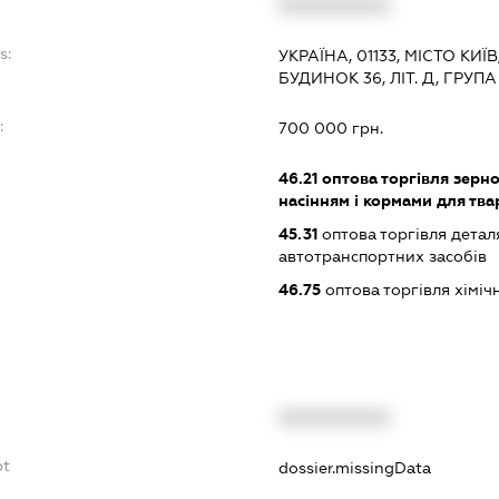
XXXXXXXXXX
s:
УКРАЇНА, 01133, МІСТО КИ
БУДИНОК 36, ЛІТ. Д, ГРУП
:
700 000 грн.
46.21
оптова торгівля зерн
насінням і кормами для тва
45.31
оптова торгівля детал
автотранспортних засобів
46.75
оптова торгівля хімі
XXXXXXXXXX
bt
dossier.missingData