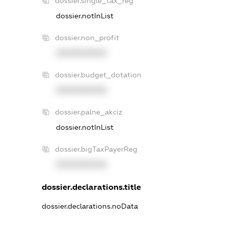
dossier.single_tax_reg
dossier.notInList
dossier.non_profit
XXXXXXXXXX
dossier.budget_dotation
XXXXXXXXXX
dossier.palne_akciz
dossier.notInList
dossier.bigTaxPayerReg
XXXXXXXXXX
dossier.declarations.title
dossier.declarations.noData