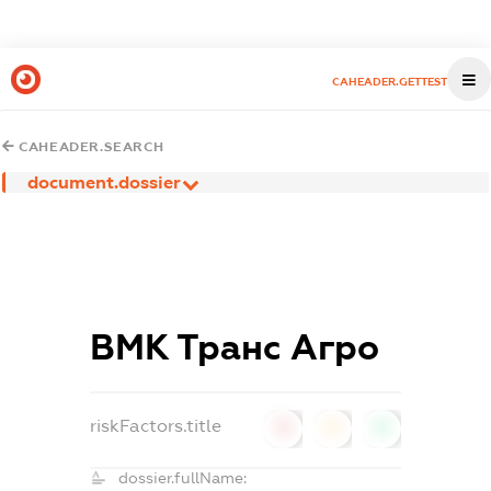
CAHEADER.GETTEST
CAHEADER.SEARCH
document.dossier
ВМК Транс Агро
riskFactors.title
0
0
0
dossier.fullName: