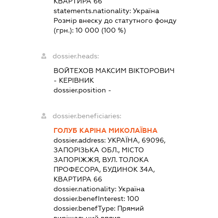
КВАРТИРА 66
statements.nationality:
Україна
Розмір внеску до статутного фонду
(грн.):
10 000
(100 %)
dossier.heads:
ВОЙТЕХОВ МАКСИМ ВІКТОРОВИЧ
-
КЕРІВНИК
dossier.position -
dossier.beneficiaries:
ГОЛУБ КАРІНА МИКОЛАЇВНА
dossier.address:
УКРАЇНА, 69096,
ЗАПОРІЗЬКА ОБЛ., МІСТО
ЗАПОРІЖЖЯ, ВУЛ. ТОЛОКА
ПРОФЕСОРА, БУДИНОК 34А,
КВАРТИРА 66
dossier.nationality:
Україна
dossier.benefInterest:
100
dossier.benefType:
Прямий
вирішальний вплив