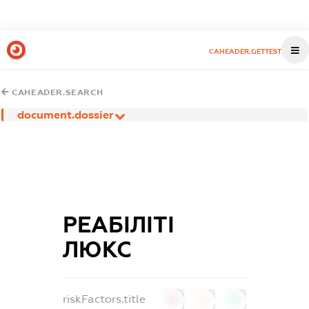
CAHEADER.GETTEST
CAHEADER.SEARCH
document.dossier
РЕАБІЛІТІ
ЛЮКС
riskFactors.title
0
0
0