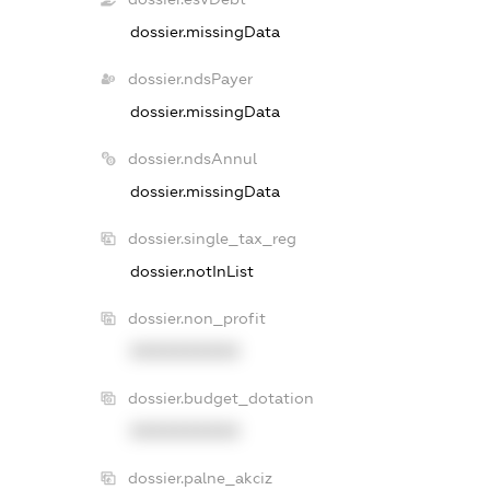
dossier.missingData
dossier.ndsPayer
dossier.missingData
dossier.ndsAnnul
dossier.missingData
dossier.single_tax_reg
dossier.notInList
dossier.non_profit
XXXXXXXXXX
dossier.budget_dotation
XXXXXXXXXX
dossier.palne_akciz