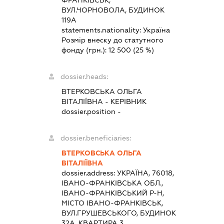
ФРАНКІВСЬК,
ВУЛ.ЧОРНОВОЛА, БУДИНОК
119А
statements.nationality:
Україна
Розмір внеску до статутного
фонду (грн.):
12 500
(25 %)
dossier.heads:
ВТЕРКОВСЬКА ОЛЬГА
ВІТАЛІЇВНА
-
КЕРІВНИК
dossier.position -
dossier.beneficiaries:
ВТЕРКОВСЬКА ОЛЬГА
ВІТАЛІЇВНА
dossier.address:
УКРАЇНА, 76018,
ІВАНО-ФРАНКІВСЬКА ОБЛ.,
ІВАНО-ФРАНКІВСЬКИЙ Р-Н,
МІСТО ІВАНО-ФРАНКІВСЬК,
ВУЛ.ГРУШЕВСЬКОГО, БУДИНОК
32А, КВАРТИРА 3