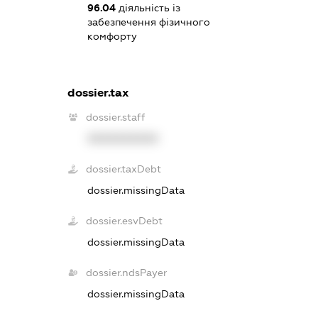
96.04
діяльність із
забезпечення фізичного
комфорту
dossier.tax
dossier.staff
XXXXXXXXXX
dossier.taxDebt
dossier.missingData
dossier.esvDebt
dossier.missingData
dossier.ndsPayer
dossier.missingData