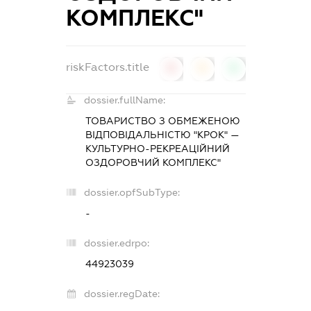
КОМПЛЕКС"
riskFactors.title
0
0
0
dossier.fullName:
ТОВАРИСТВО З ОБМЕЖЕНОЮ
ВІДПОВІДАЛЬНІСТЮ "КРОК" —
КУЛЬТУРНО-РЕКРЕАЦІЙНИЙ
ОЗДОРОВЧИЙ КОМПЛЕКС"
dossier.opfSubType:
-
dossier.edrpo:
44923039
dossier.regDate: