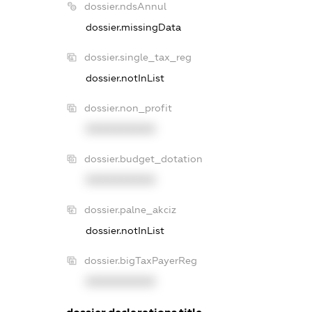
dossier.ndsAnnul
dossier.missingData
dossier.single_tax_reg
dossier.notInList
dossier.non_profit
XXXXXXXXXX
dossier.budget_dotation
XXXXXXXXXX
dossier.palne_akciz
dossier.notInList
dossier.bigTaxPayerReg
XXXXXXXXXX