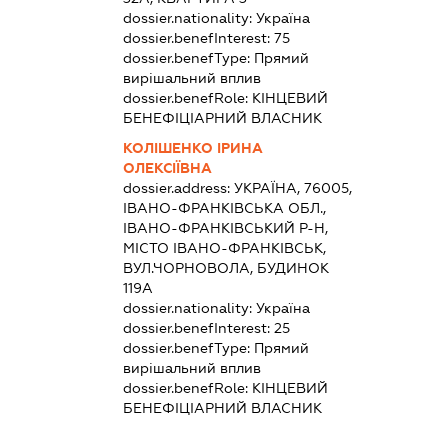
dossier.nationality:
Україна
dossier.benefInterest:
75
dossier.benefType:
Прямий
вирішальний вплив
dossier.benefRole:
КІНЦЕВИЙ
БЕНЕФІЦІАРНИЙ ВЛАСНИК
КОЛІШЕНКО ІРИНА
ОЛЕКСІЇВНА
dossier.address:
УКРАЇНА, 76005,
ІВАНО-ФРАНКІВСЬКА ОБЛ.,
ІВАНО-ФРАНКІВСЬКИЙ Р-Н,
МІСТО ІВАНО-ФРАНКІВСЬК,
ВУЛ.ЧОРНОВОЛА, БУДИНОК
119А
dossier.nationality:
Україна
dossier.benefInterest:
25
dossier.benefType:
Прямий
вирішальний вплив
dossier.benefRole:
КІНЦЕВИЙ
БЕНЕФІЦІАРНИЙ ВЛАСНИК