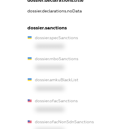
dossier.declarations.title
dossier.declarations.noData
dossier.sanctions
dossier.specSanctions
XXXXXXXXXX
dossier.rnboSanctions
XXXXXXXXXX
dossier.amkuBlackList
XXXXXXXXXX
dossier.ofacSanctions
XXXXXXXXXX
dossier.ofacNonSdnSanctions