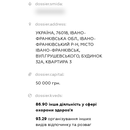
dossier.smida:
XXXXXXXXXX
dossier.address:
УКРАЇНА, 76018, ІВАНО-
ФРАНКІВСЬКА ОБЛ., ІВАНО-
ФРАНКІВСЬКИЙ Р-Н, МІСТО
ІВАНО-ФРАНКІВСЬК,
ВУЛ.ГРУШЕВСЬКОГО, БУДИНОК
32А, КВАРТИРА 3
dossier.capital:
50 000 грн.
dossier.kveds:
86.90
інша діяльність у сфері
охорони здоров'я
93.29
організування інших
видів відпочинку та розваг