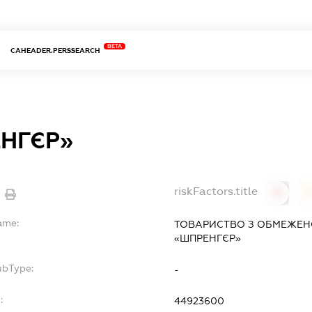
BETA
CAHEADER.PERSSEARCH
НГЄР»
riskFactors.title
0
ame:
ТОВАРИСТВО З ОБМЕЖЕН
«ШПРЕНГЄР»
ubType:
-
:
44923600