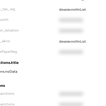
le_tax_reg
dossier.notInList
profit
XXXXXXXXXX
et_dotation
XXXXXXXXXX
_akciz
dossier.notInList
axPayerReg
XXXXXXXXXX
tions.title
ions.noData
ons
Sanctions
XXXXXXXXXX
Sanctions
XXXXXXXXXX