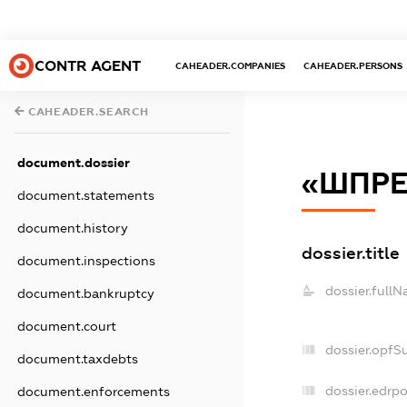
CONTR AGENT
CAHEADER.COMPANIES
CAHEADER.PERSONS
CAHEADER.SEARCH
document.dossier
«ШПРЕ
document.statements
document.history
dossier.title
document.inspections
dossier.fullN
document.bankruptcy
document.court
dossier.opfS
document.taxdebts
dossier.edrpo
document.enforcements