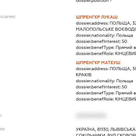
dossier.position -
ciaries:
ШПРЕНГЄР ЛУКАШ
dossier.address:
ПОЛЬЩА, 32
МАЛОПОЛЬСЬКЕ ВОЄВОД
dossier.nationality:
Польща
dossier.benefInterest:
50
dossier.benefType:
Прямий в
dossier.benefRole:
КІНЦЕВИ
ШПРЕНГЄР МАТЕУШ
dossier.address:
ПОЛЬЩА, 30
КРАКІВ
dossier.nationality:
Польща
dossier.benefInterest:
50
dossier.benefType:
Прямий в
dossier.benefRole:
КІНЦЕВИ
:
XXXXXXXXXX
ss:
УКРАЇНА, 81130, ЛЬВІВСЬК
СОКІЛЬНИКИ, ВУЛ.СКОВОР