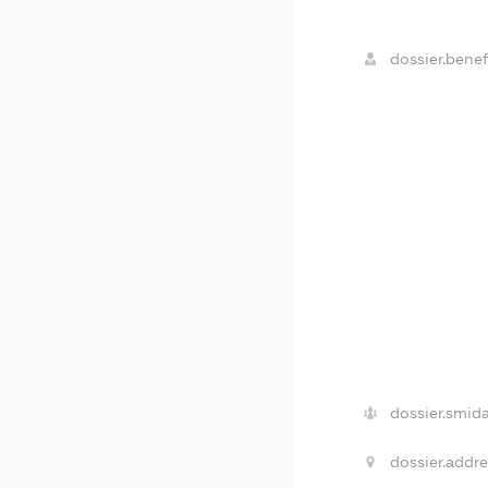
dossier.benefi
dossier.smida
dossier.addre