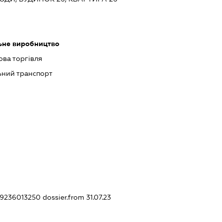
льне виробництво
ова торгівля
ьний транспорт
449236013250
dossier.from 31.07.23