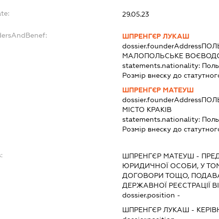
te:
29.05.23
dersAndBenef:
ШПРЕНГЄР ЛУКАШ
dossier.founderAddress
ПОЛЬ
МАЛОПОЛЬСЬКЕ ВОЄВОД
statements.nationality:
Пол
Розмір внеску до статутног
ШПРЕНГЄР МАТЕУШ
dossier.founderAddress
ПОЛЬ
МІСТО КРАКІВ
statements.nationality:
Пол
Розмір внеску до статутног
:
ШПРЕНГЄР МАТЕУШ
-
ПРЕ
ЮРИДИЧНОЇ ОСОБИ, У ТО
ДОГОВОРИ ТОЩО, ПОДАВ
ДЕРЖАВНОЇ РЕЄСТРАЦІЇ В
dossier.position -
ШПРЕНГЄР ЛУКАШ
-
КЕРІВ