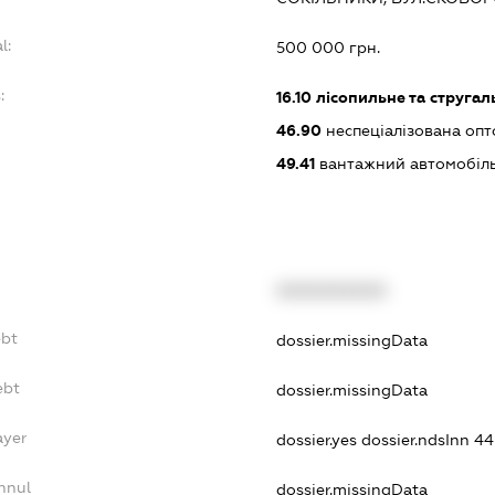
l:
500 000 грн.
:
16.10
лісопильне та струга
46.90
неспеціалізована опт
49.41
вантажний автомобіл
XXXXXXXXXX
ebt
dossier.missingData
ebt
dossier.missingData
ayer
dossier.yes
dossier.ndsInn 
nnul
dossier.missingData