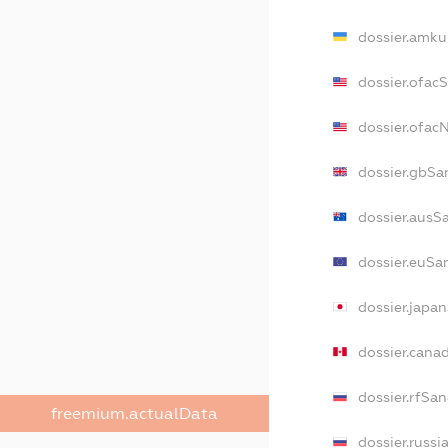
dossier.amku
dossier.ofac
dossier.ofa
dossier.gbSa
dossier.ausS
dossier.euSa
dossier.japa
dossier.cana
dossier.rfSan
freemium.actualData
dossier.russi