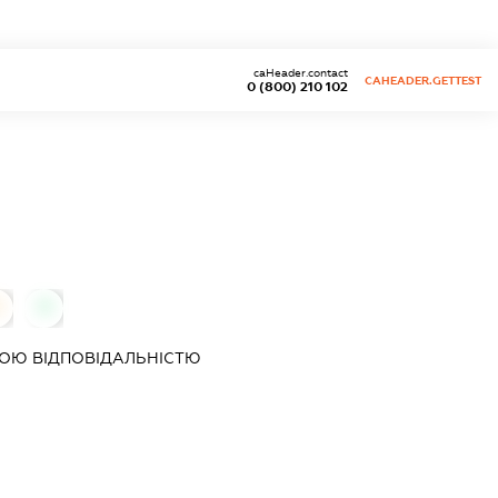
caHeader.contact
CAHEADER.GETTEST
0 (800) 210 102
0
0
ОЮ ВІДПОВІДАЛЬНІСТЮ