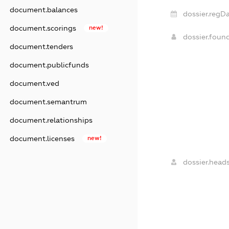
document.balances
dossier.regDa
document.scorings
new!
dossier.foun
document.tenders
document.publicfunds
document.ved
document.semantrum
document.relationships
document.licenses
new!
dossier.heads