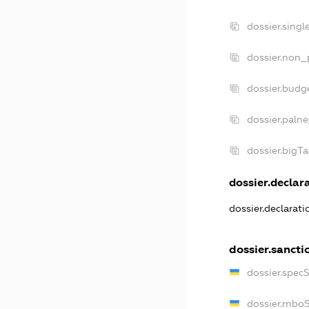
dossier.sing
dossier.non_
dossier.budg
dossier.palne
dossier.bigT
dossier.declara
dossier.declarat
dossier.sancti
dossier.spec
dossier.rnbo