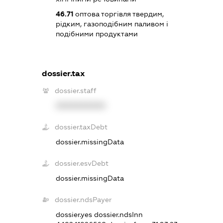
46.71
оптова торгівля твердим,
рідким, газоподібним паливом і
подібними продуктами
dossier.tax
dossier.staff
XXXXXXXXXX
dossier.taxDebt
dossier.missingData
dossier.esvDebt
dossier.missingData
dossier.ndsPayer
dossier.yes
dossier.ndsInn