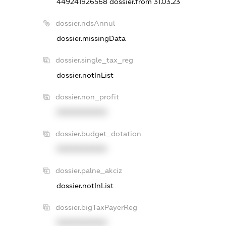
449241926568
dossier.from 31.03.23
dossier.ndsAnnul
dossier.missingData
dossier.single_tax_reg
dossier.notInList
dossier.non_profit
XXXXXXXXXX
dossier.budget_dotation
XXXXXXXXXX
dossier.palne_akciz
dossier.notInList
dossier.bigTaxPayerReg
XXXXXXXXXX