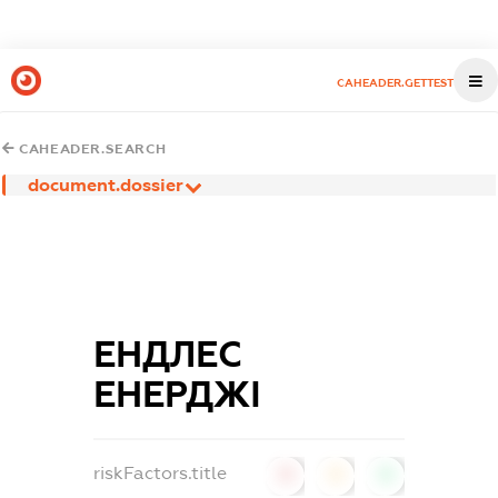
CAHEADER.GETTEST
CAHEADER.SEARCH
document.dossier
ЕНДЛЕС
ЕНЕРДЖІ
riskFactors.title
0
0
0