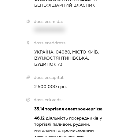
БЕНЕФІЦІАРНИЙ ВЛАСНИК
dossier.smida:
XXXXXXXXXX
dossier.address:
УКРАЇНА, 04080, МІСТО КИЇВ,
ВУЛ.КОСТЯНТИНІВСЬКА,
БУДИНОК 73
dossier.capital:
2 500 000 грн.
dossier.kveds:
35.14
торгівля електроенергією
46.12
діяльність посередників у
торгівлі паливом, рудами,
металами та промисловими
хімічними речовинами