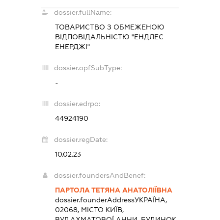
dossier.fullName:
ТОВАРИСТВО З ОБМЕЖЕНОЮ
ВІДПОВІДАЛЬНІСТЮ "ЕНДЛЕС
ЕНЕРДЖІ"
dossier.opfSubType:
-
dossier.edrpo:
44924190
dossier.regDate:
10.02.23
dossier.foundersAndBenef:
ПАРТОЛА ТЕТЯНА АНАТОЛІЇВНА
dossier.founderAddress
УКРАЇНА,
02068, МІСТО КИЇВ,
ВУЛ.АХМАТОВОЇ АННИ, БУДИНОК