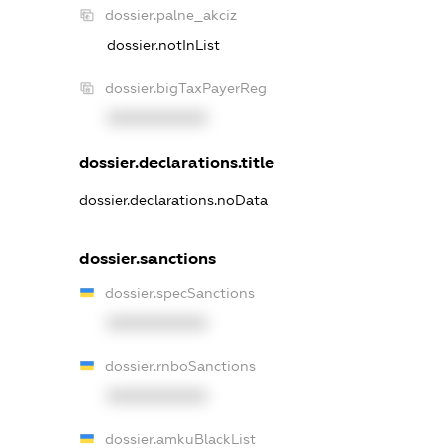
dossier.palne_akciz
dossier.notInList
dossier.bigTaxPayerReg
XXXXXXXXXX
dossier.declarations.title
dossier.declarations.noData
dossier.sanctions
dossier.specSanctions
XXXXXXXXXX
dossier.rnboSanctions
XXXXXXXXXX
dossier.amkuBlackList