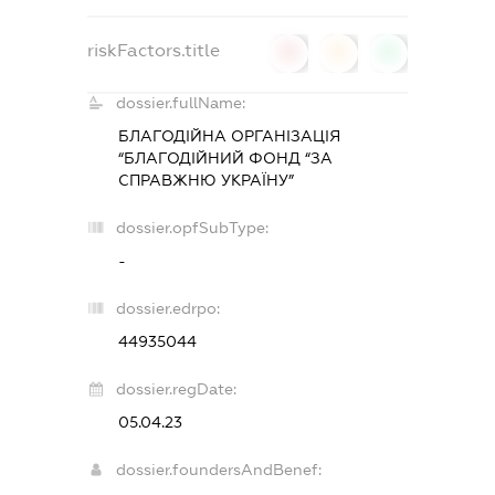
riskFactors.title
0
0
0
dossier.fullName:
БЛАГОДІЙНА ОРГАНІЗАЦІЯ
“БЛАГОДІЙНИЙ ФОНД “ЗА
СПРАВЖНЮ УКРАЇНУ”
dossier.opfSubType:
-
dossier.edrpo:
44935044
dossier.regDate:
05.04.23
dossier.foundersAndBenef: