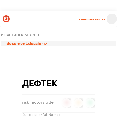
CAHEADER.GETTEST
CAHEADER.SEARCH
document.dossier
ДЕФТЕК
riskFactors.title
0
0
0
dossier.fullName: