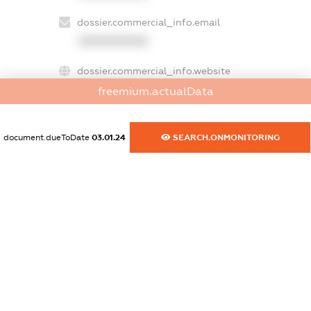
dossier.commercial_info.email
XXXXXXXXXX
dossier.commercial_info.website
XXXXXXXXXX
freemium.actualData
dossier.commercial_info.activity
XXXXXXXXXX
document.dueToDate
03.01.24
SEARCH.ONMONITORING
freemium.exampleText_1
freemium.exampleText_2
freemium.anonymousPerSearch2
FREEMIUM.DETAILS
FREEMIUM.REGISTER