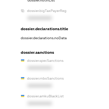
dossier.notInList
dossier.bigTaxPayerReg
XXXXXXXXXX
dossier.declarations.title
dossier.declarations.noData
dossier.sanctions
dossier.specSanctions
XXXXXXXXXX
dossier.rnboSanctions
XXXXXXXXXX
dossier.amkuBlackList
XXXXXXXXXX