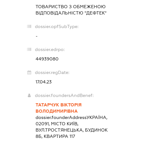
ТОВАРИСТВО З ОБМЕЖЕНОЮ
ВІДПОВІДАЛЬНІСТЮ "ДЕФТЕК"
dossier.opfSubType:
-
dossier.edrpo:
44939080
dossier.regDate:
17.04.23
dossier.foundersAndBenef:
ТАТАРЧУК ВІКТОРІЯ
ВОЛОДИМИРІВНА
dossier.founderAddress
УКРАЇНА,
02091, МІСТО КИЇВ,
ВУЛ.ТРОСТЯНЕЦЬКА, БУДИНОК
8Б, КВАРТИРА 117