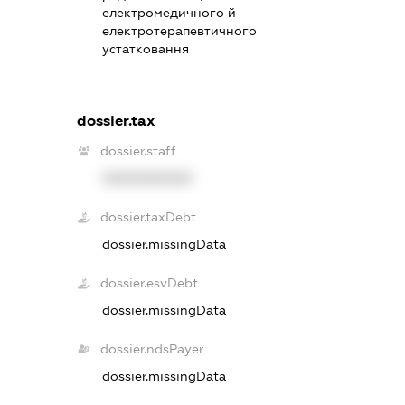
електромедичного й
електротерапевтичного
устатковання
dossier.tax
dossier.staff
XXXXXXXXXX
dossier.taxDebt
dossier.missingData
dossier.esvDebt
dossier.missingData
dossier.ndsPayer
dossier.missingData