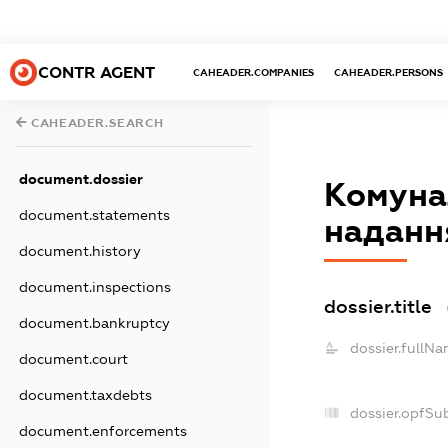
CONTR AGENT
CAHEADER.COMPANIES
CAHEADER.PERSONS
CAHEADER.SEARCH
document.dossier
Комуна
document.statements
наданн
document.history
document.inspections
dossier.title
document.bankruptcy
dossier.fullNa
document.court
document.taxdebts
dossier.opfSu
document.enforcements