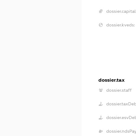
dossier.capital
dossier.kveds:
dossier.tax
dossier.staff
dossier.taxDe
dossier.esvDe
dossier.ndsPa