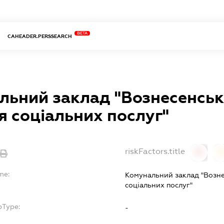
BETA
CAHEADER.PERSSEARCH
льний заклад "Вознесенськ
я соціальних послуг"
riskFactors.title
0
0
me:
Комунальний заклад "Возн
соціальних послуг"
bType:
-