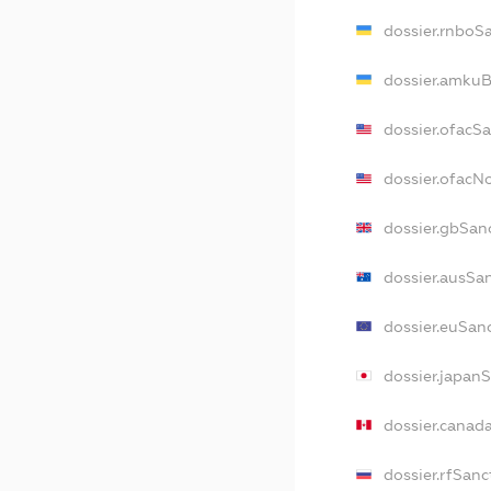
dossier.rnboS
dossier.amkuB
dossier.ofacS
dossier.ofac
dossier.gbSan
dossier.ausSa
dossier.euSan
dossier.japan
dossier.canad
dossier.rfSanc