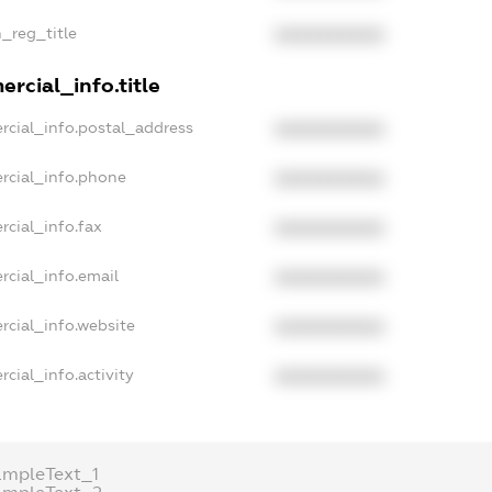
n_reg_title
XXXXXXXXXX
rcial_info.title
rcial_info.postal_address
XXXXXXXXXX
rcial_info.phone
XXXXXXXXXX
rcial_info.fax
XXXXXXXXXX
rcial_info.email
XXXXXXXXXX
rcial_info.website
XXXXXXXXXX
cial_info.activity
XXXXXXXXXX
ampleText_1