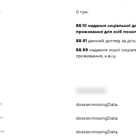
:
0 грн.
88.10
надання соціальної д
проживання для осіб похило
88.91
денний догляд за діт
88.99
надання іншої соціал
проживання, н.в.і.у.
XXXXXXXXXX
bt
dossier.missingData
bt
dossier.missingData
yer
dossier.missingData