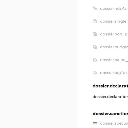
dossier.ndsAn
dossier.single
dossier.non_pr
dossier.budge
dossier.palne_
dossier.bigTa
dossier.declarat
dossier.declarati
dossier.sanctio
dossier.specS