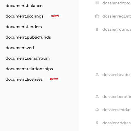
dossier.edrpo:
document.balances
document.scorings
new!
dossier.regDat
document.tenders
dossier.found
document.publicfunds
document.ved
document.semantrum
document.relationships
dossier.heads:
document.licenses
new!
dossier.benefic
dossier.smida:
dossier.addres