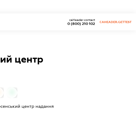
caHeader.contact
CAHEADER.GETTEST
0 (800) 210 102
ий центр
0
есенський центр надання