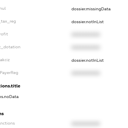
nul
dossier.missingData
_tax_reg
dossier.notInList
ofit
XXXXXXXXXX
t_dotation
XXXXXXXXXX
akciz
dossier.notInList
xPayerReg
XXXXXXXXXX
ions.title
ons.noData
ns
anctions
XXXXXXXXXX