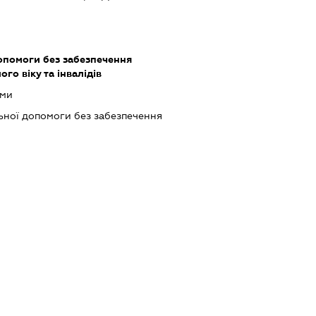
опомоги без забезпечення
го віку та інвалідів
ьми
ьної допомоги без забезпечення