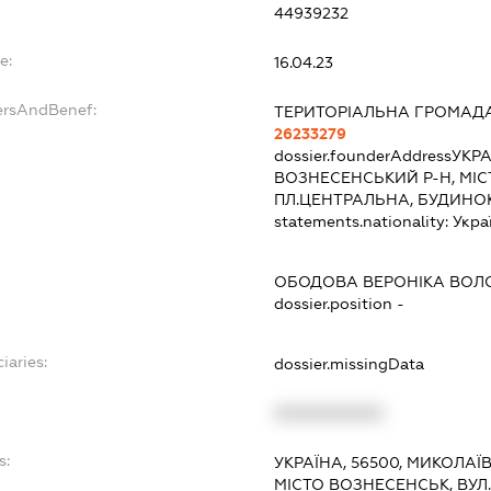
44939232
e:
16.04.23
ersAndBenef:
ТЕРИТОРІАЛЬНА ГРОМАДА
26233279
dossier.founderAddress
УКРА
ВОЗНЕСЕНСЬКИЙ Р-Н, МІС
ПЛ.ЦЕНТРАЛЬНА, БУДИНОК
statements.nationality:
Укра
ОБОДОВА ВЕРОНІКА ВОЛ
dossier.position -
iaries:
dossier.missingData
XXXXXXXXXX
s:
УКРАЇНА, 56500, МИКОЛАЇ
МІСТО ВОЗНЕСЕНСЬК, ВУЛ