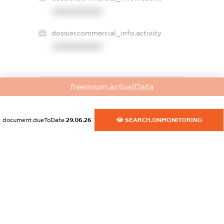
XXXXXXXXXX
dossier.commercial_info.activity
XXXXXXXXXX
freemium.actualData
freemium.exampleText_1
freemium.exampleText_2
freemium.anonymousPerSearch2
document.dueToDate
29.06.26
SEARCH.ONMONITORING
FREEMIUM.DETAILS
FREEMIUM.REGISTER