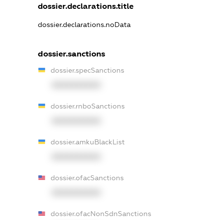
dossier.declarations.title
dossier.declarations.noData
dossier.sanctions
dossier.specSanctions
XXXXXXXXXX
dossier.rnboSanctions
XXXXXXXXXX
dossier.amkuBlackList
XXXXXXXXXX
dossier.ofacSanctions
XXXXXXXXXX
dossier.ofacNonSdnSanctions