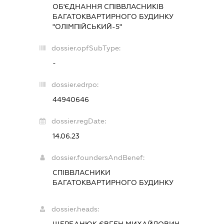
ОБ'ЄДНАННЯ СПІВВЛАСНИКІВ
БАГАТОКВАРТИРНОГО БУДИНКУ
"ОЛІМПІЙСЬКИЙ-5"
dossier.opfSubType:
-
dossier.edrpo:
44940646
dossier.regDate:
14.06.23
dossier.foundersAndBenef:
СПІВВЛАСНИКИ
БАГАТОКВАРТИРНОГО БУДИНКУ
dossier.heads:
ЩЕРБАНЮК ЄВГЕН МИХАЙЛОВИЧ
-