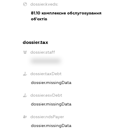
dossier.kveds:
81.10
комплексне обслуговування
об'єктів
dossier.tax
dossier.staff
XXXXXXXXXX
dossier.taxDebt
dossier.missingData
dossier.esvDebt
dossier.missingData
dossier.ndsPayer
dossier.missingData