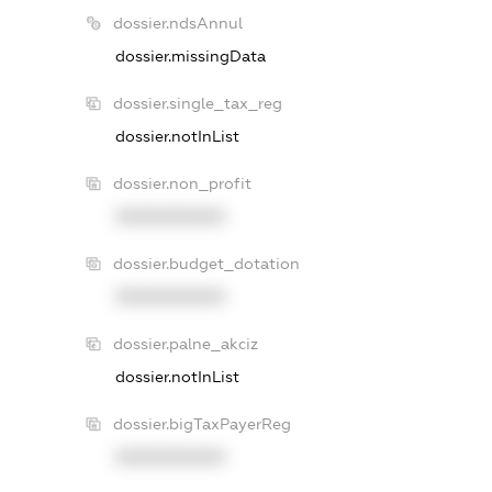
dossier.ndsAnnul
dossier.missingData
dossier.single_tax_reg
dossier.notInList
dossier.non_profit
XXXXXXXXXX
dossier.budget_dotation
XXXXXXXXXX
dossier.palne_akciz
dossier.notInList
dossier.bigTaxPayerReg
XXXXXXXXXX