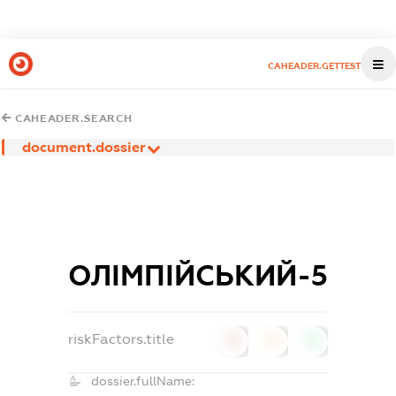
CAHEADER.GETTEST
CAHEADER.SEARCH
document.dossier
ОЛІМПІЙСЬКИЙ-5
riskFactors.title
0
0
0
dossier.fullName: