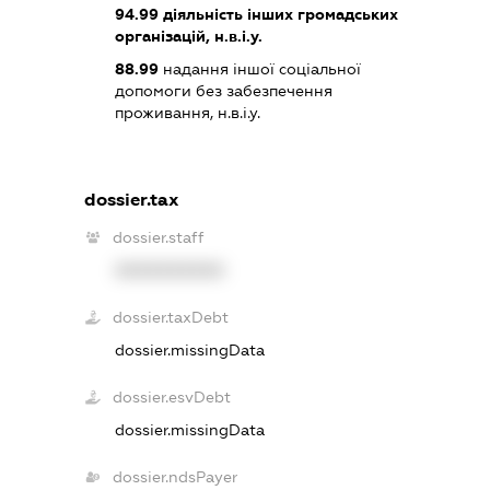
94.99
діяльність інших громадських
організацій, н.в.і.у.
88.99
надання іншої соціальної
допомоги без забезпечення
проживання, н.в.і.у.
dossier.tax
dossier.staff
XXXXXXXXXX
dossier.taxDebt
dossier.missingData
dossier.esvDebt
dossier.missingData
dossier.ndsPayer