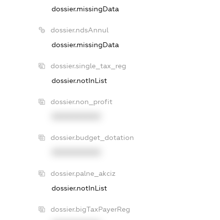
dossier.missingData
dossier.ndsAnnul
dossier.missingData
dossier.single_tax_reg
dossier.notInList
dossier.non_profit
XXXXXXXXXX
dossier.budget_dotation
XXXXXXXXXX
dossier.palne_akciz
dossier.notInList
dossier.bigTaxPayerReg