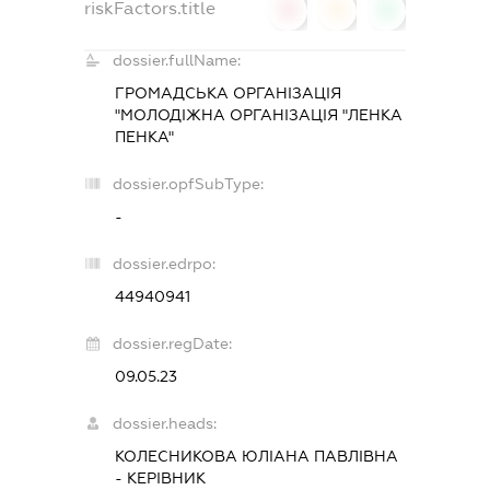
riskFactors.title
0
0
0
dossier.fullName:
ГРОМАДСЬКА ОРГАНІЗАЦІЯ
"МОЛОДІЖНА ОРГАНІЗАЦІЯ "ЛЕНКА
ПЕНКА"
dossier.opfSubType:
-
dossier.edrpo:
44940941
dossier.regDate:
09.05.23
dossier.heads:
КОЛЕСНИКОВА ЮЛІАНА ПАВЛІВНА
-
КЕРІВНИК