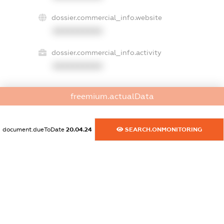
dossier.commercial_info.website
XXXXXXXXXX
dossier.commercial_info.activity
XXXXXXXXXX
freemium.actualData
freemium.exampleText_1
freemium.exampleText_2
freemium.anonymousPerSearch2
document.dueToDate
20.04.24
SEARCH.ONMONITORING
FREEMIUM.DETAILS
FREEMIUM.REGISTER