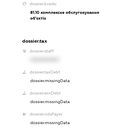
dossier.kveds:
81.10
комплексне обслуговування
об'єктів
dossier.tax
dossier.staff
XXXXXXXXXX
dossier.taxDebt
dossier.missingData
dossier.esvDebt
dossier.missingData
dossier.ndsPayer
dossier.missingData