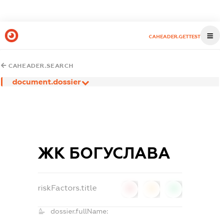
CAHEADER.GETTEST
CAHEADER.SEARCH
document.dossier
ЖК БОГУСЛАВА
riskFactors.title
0
0
0
dossier.fullName: