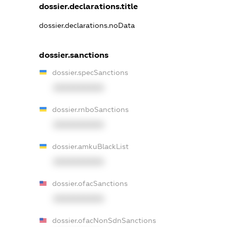
dossier.declarations.title
dossier.declarations.noData
dossier.sanctions
dossier.specSanctions
XXXXXXXXXX
dossier.rnboSanctions
XXXXXXXXXX
dossier.amkuBlackList
XXXXXXXXXX
dossier.ofacSanctions
XXXXXXXXXX
dossier.ofacNonSdnSanctions