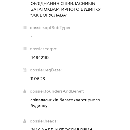
ОБ'ЄДНАННЯ СПІВВЛАСНИКІВ
БАГАТОКВАРТИРНОГО БУДИНКУ
"ЖК БОГУСЛАВА"
dossier.opfSubType:
-
dossier.edrpo:
44942182
dossier.regDate:
11.06.23
dossier.foundersAndBenef:
співвласників багатоквартирного
будинку
dossier.heads:
ФИК АНДРІЙ ЯРОСЛАВОВИЧ
-