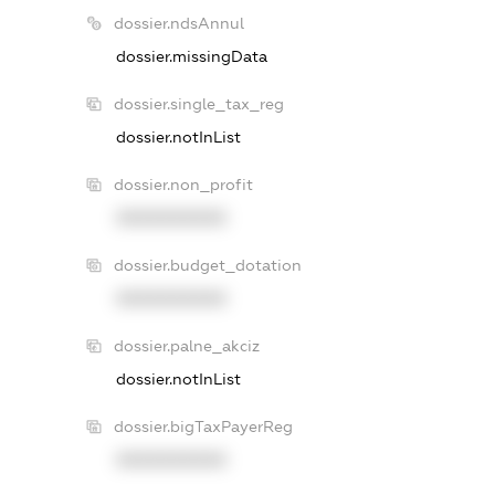
dossier.ndsAnnul
dossier.missingData
dossier.single_tax_reg
dossier.notInList
dossier.non_profit
XXXXXXXXXX
dossier.budget_dotation
XXXXXXXXXX
dossier.palne_akciz
dossier.notInList
dossier.bigTaxPayerReg
XXXXXXXXXX