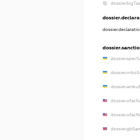
dossier.bigT
dossier.declarat
dossier.declarati
dossier.sancti
dossier.specS
dossier.rnboS
dossier.amkuB
dossier.ofacS
dossier.ofac
dossier.gbSan