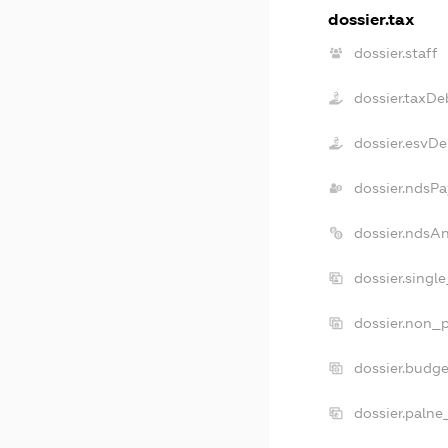
dossier.tax
dossier.staff
dossier.taxDe
dossier.esvDe
dossier.ndsPa
dossier.ndsA
dossier.singl
dossier.non_p
dossier.budg
dossier.palne