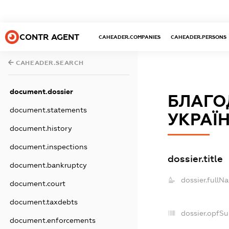
CONTR AGENT
CAHEADER.COMPANIES
CAHEADER.PERSONS
CAHEADER.SEARCH
document.dossier
БЛАГО
document.statements
УКРАЇН
document.history
document.inspections
dossier.title
document.bankruptcy
dossier.fullN
document.court
document.taxdebts
dossier.opfS
document.enforcements