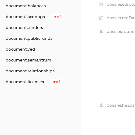
dossier.edrpo:
document.balances
document.scorings
new!
dossier.regDa
document.tenders
dossier.foun
document.publicfunds
document.ved
document.semantrum
document.relationships
document.licenses
new!
dossier.heads