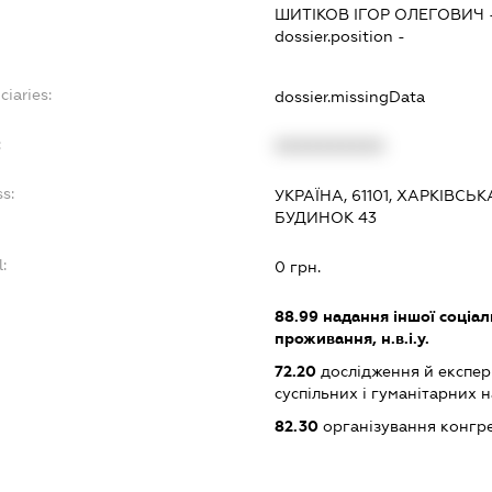
ШИТІКОВ ІГОР ОЛЕГОВИЧ
dossier.position -
ciaries:
dossier.missingData
:
XXXXXXXXXX
s:
УКРАЇНА, 61101, ХАРКІВСЬК
БУДИНОК 43
:
0 грн.
88.99
надання іншої соціал
проживання, н.в.і.у.
72.20
дослідження й експер
суспільних і гуманітарних 
82.30
організування конгре