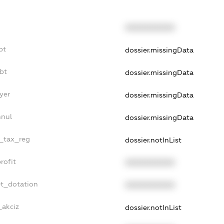
XXXXXXXXXX
bt
dossier.missingData
bt
dossier.missingData
yer
dossier.missingData
nnul
dossier.missingData
e_tax_reg
dossier.notInList
rofit
XXXXXXXXXX
et_dotation
XXXXXXXXXX
_akciz
dossier.notInList