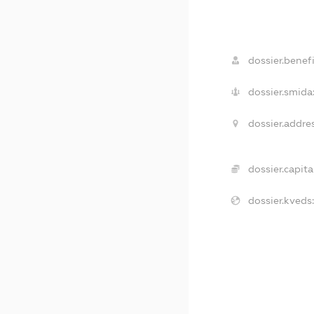
dossier.benefi
dossier.smida
dossier.addres
dossier.capital
dossier.kveds: