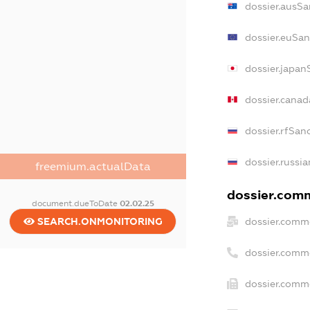
dossier.ausSa
dossier.euSan
dossier.japan
dossier.cana
dossier.rfSan
dossier.russia
freemium.actualData
dossier.comm
document.dueToDate
02.02.25
dossier.comme
SEARCH.ONMONITORING
dossier.comm
dossier.comme