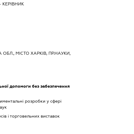
-
КЕРІВНИК
А ОБЛ., МІСТО ХАРКІВ, ПР.НАУКИ,
ьної допомоги без забезпечення
иментальні розробки у сфері
наук
сів і торговельних виставок