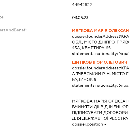
44942622
te:
03.05.23
dersAndBenef:
МЯГКОВА МАРІЯ ОЛЕКСАН
dossier.founderAddress
УКРА
ОБЛ., МІСТО ДНІПРО, ПР
45А, КВАРТИРА 65
statements.nationality:
Укра
ШИТІКОВ ІГОР ОЛЕГОВИЧ
dossier.founderAddress
УКРА
АЛЧЕВСЬКИЙ Р-Н, МІСТО 
БУДИНОК 9
statements.nationality:
Укра
:
МЯГКОВА МАРІЯ ОЛЕКСАН
ВЧИНЯТИ ДІЇ ВІД ІМЕНІ Ю
ПІДПИСУВАТИ ДОГОВОРИ
ДЛЯ ДЕРЖАВНОЇ РЕЄСТРАЦ
dossier.position -