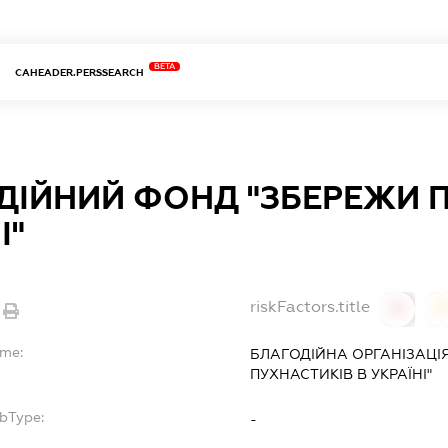
BETA
CAHEADER.PERSSEARCH
ДІЙНИЙ ФОНД "ЗБЕРЕЖИ П
І"
riskFactors.title
0
ame:
БЛАГОДІЙНА ОРГАНІЗАЦІ
ПУХНАСТИКІВ В УКРАЇНІ"
ubType:
-