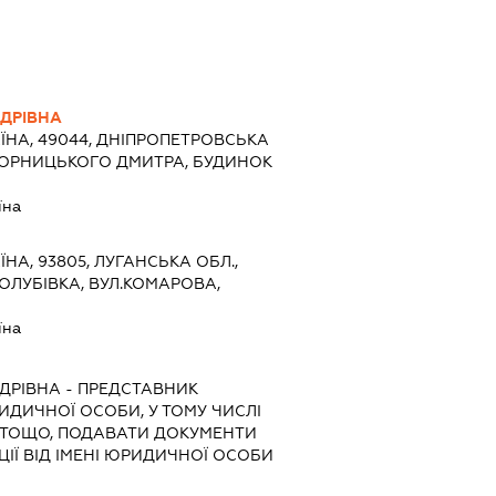
ДРІВНА
ЇНА, 49044, ДНІПРОПЕТРОВСЬКА
.ЯВОРНИЦЬКОГО ДМИТРА, БУДИНОК
їна
ЇНА, 93805, ЛУГАНСЬКА ОБЛ.,
ГОЛУБІВКА, ВУЛ.КОМАРОВА,
їна
ДРІВНА
-
ПРЕДСТАВНИК
РИДИЧНОЇ ОСОБИ, У ТОМУ ЧИСЛІ
 ТОЩО, ПОДАВАТИ ДОКУМЕНТИ
ІЇ ВІД ІМЕНІ ЮРИДИЧНОЇ ОСОБИ